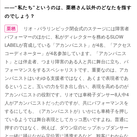
――“私たち”というのは、栗栖さん以外のどなたを指す
のでしょう？
栗栖
リオ・パラリンピック閉会式のステージには障害者
パフォーマーのほかに、私がディレクターを務めるSLOW
LABELが育成している「アカンパニスト」が4名、「アクセス
コーディネーター」が4名参加しています。「アカンパニス
ト」とは伴走者、つまり障害のある人と共に舞台に立ち、パ
フォーマンスをするスペシャリストです。重要なのは、アカ
ンパニストはいわゆる支援者ではなく、あくまで表現者であ
るということ。互いの力を引き出し合い、表現を高めるのが
アカンパニストの役割です。リオでは車椅子ダンサー8人中4
人がアカンパニストだったのですが、共にパフォーマンスを
するにしても、（アカンパニストが）いかにも車椅子を押し
ているようでは舞台表現としてカッコ悪いですよね。普通に
押すのではなく、例えば、ダウン症のヒップホップダンサー
と一緒に踊りながら定位置に誘導するなど、観客にわからな