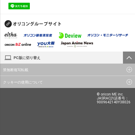
PC版に切り替え
禁無断複写転載
クッキーの使用について
© oricon ME inc.
JASRAC許諾番号：
9009642140Y38026