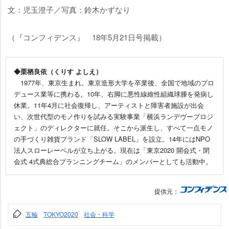
文：児玉澄子／写真：鈴木かずなり
（『コンフィデンス』 18年5月21日号掲載）
◆栗栖良依（くりす よしえ）
1977年、東京生まれ。東京造形大学を卒業後、全国で地域のプロ
デュース業等に携わる。10年、右脚に悪性線維性組織球腫を発病し
休業。11年4月に社会復帰し、アーティストと障害者施設が出会
い、次世代型のモノ作りを試みる実験事業「横浜ランデヴープロジ
ェクト」のディレクターに就任。そこから派生し、すべて一点モノ
の手づくり雑貨ブランド「SLOW LABEL」を設立。14年にはNPO
法人スローレーベルが立ち上がる。現在は「東京2020 開会式・閉
会式 4式典総合プランニングチーム」のメンバーとしても活動中。
提供元：
五輪
TOKYO2020
社会・科学