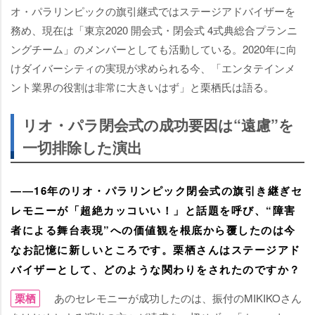
オ・パラリンピックの旗引継式ではステージアドバイザーを
務め、現在は「東京2020 開会式・閉会式 4式典総合プランニ
ングチーム」のメンバーとしても活動している。2020年に向
けダイバーシティの実現が求められる今、「エンタテインメ
ント業界の役割は非常に大きいはず」と栗栖氏は語る。
リオ・パラ閉会式の成功要因は“遠慮”を
一切排除した演出
――16年のリオ・パラリンピック閉会式の旗引き継ぎセ
レモニーが「超絶カッコいい！」と話題を呼び、“障害
者による舞台表現”への価値観を根底から覆したのは今
なお記憶に新しいところです。栗栖さんはステージアド
バイザーとして、どのような関わりをされたのですか？
栗栖
あのセレモニーが成功したのは、振付のMIKIKOさん