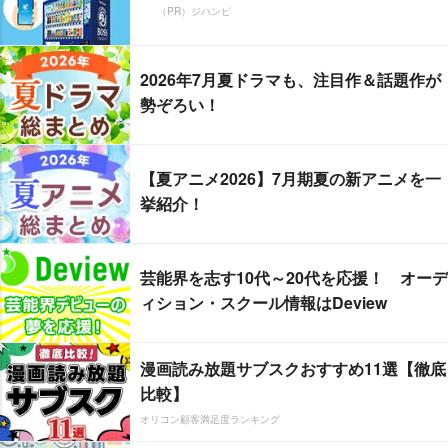
（PR）ジハンピ
2026年7月夏ドラマも、注目作＆話題作が
勢ぞろい！
【夏アニメ2026】7月期夏の新アニメを一
挙紹介！
芸能界を志す10代～20代を応援！ オーデ
ィション・スクール情報はDeview
漫画読み放題サブスクおすすめ11選【徹底
比較】
オリコン顧客満足度ランキング