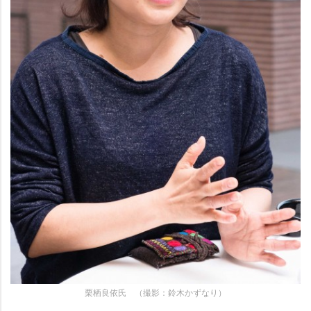
栗栖良依氏 （撮影：鈴木かずなり）