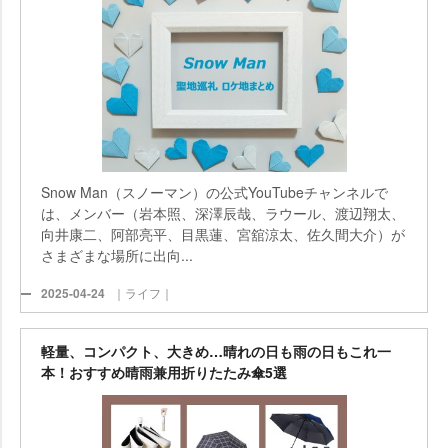
Snow Man（スノーマン）の公式YouTubeチャンネルで
は、メンバー（岩本照、深澤辰哉、ラウール、渡辺翔太、
向井康二、阿部亮平、目黒蓮、宮舘涼太、佐久間大介）が
さまざまな場所に出向...
2025-04-24
｜ライフ｜
軽量、コンパクト、大きめ…晴れの日も雨の日もこれ一
本！おすすめ晴雨兼用折りたたみ傘5選