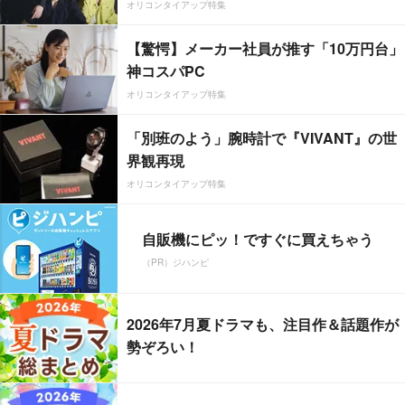
オリコンタイアップ特集
【驚愕】メーカー社員が推す「10万円台」
神コスパPC
オリコンタイアップ特集
「別班のよう」腕時計で『VIVANT』の世
界観再現
オリコンタイアップ特集
自販機にピッ！ですぐに買えちゃう
（PR）ジハンピ
2026年7月夏ドラマも、注目作＆話題作が
勢ぞろい！