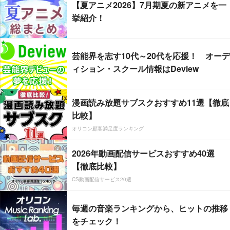
【夏アニメ2026】7月期夏の新アニメを一
挙紹介！
芸能界を志す10代～20代を応援！ オーデ
ィション・スクール情報はDeview
漫画読み放題サブスクおすすめ11選【徹底
比較】
オリコン顧客満足度ランキング
2026年動画配信サービスおすすめ40選
【徹底比較】
CS動画配信サービス20選
毎週の音楽ランキングから、ヒットの推移
をチェック！