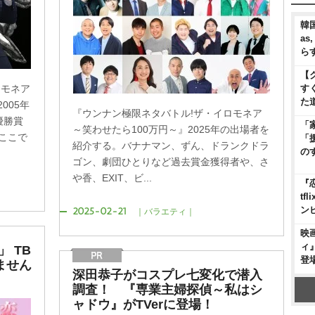
韓国
as
ら
【
す
ロモネア
た
005年
『ウンナン極限ネタバトル!ザ・イロモネア
優勝賞
「
～笑わせたら100万円～』2025年の出場者を
ここで
「
紹介する。バナナマン、ずん、ドランクドラ
の
ゴン、劇団ひとりなど過去賞金獲得者や、さ
香、EXIT、ビ...
『
t
ン
2025-02-21
｜バラエティ｜
映
ィ
 TB
登
ません
深田恭子がコスプレ七変化で潜入
調査！ 『専業主婦探偵～私はシ
ャドウ』がTVerに登場！