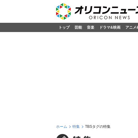
トップ
芸能
音楽
ドラマ&映画
アニメ
ホーム
特集
TBSタグの特集