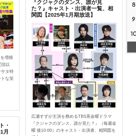
『クジャクのダンス、誰が見
8
た？』キャスト・出演者一覧、相
関図【2025年1月期放送】
9
1
ンを増殖
配信以
ンサタ特
ートな笑
広瀬すずが主演を務めるTBS系金曜ドラマ
『クジャクのダンス、誰が見た？』（毎週金
ト・
曜 後10:00）のキャスト・出演者、相関図を
1月