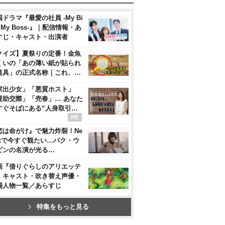
ドラマ『最愛の社員 -My Bi
, My Boss-』｜配信情報・あ
すじ・キャスト・出演者
クイズ】夏祭りの定番！金魚
くいの「あの薄い紙が貼られ
道具」の正式名称｜これ、…
家出少女」「悪質ホスト」
援助交際」「売春」… あなた
すぐそばにある“人身取引…
恋は命がけ』で魅力炸裂！Ne
flixで今すぐ観たい…パク・ウ
ビンの名演が光る…
画『借りぐらしのアリエッテ
』キャスト・吹き替え声優・
場人物一覧／あらすじ
特集をもっと見る