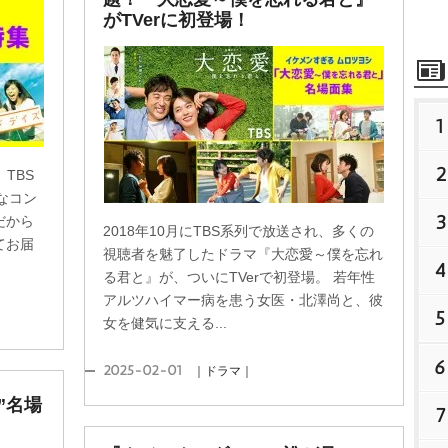
がTVerに初登場！
1
2
、TBS
なコン
3
だから
2018年10月にTBS系列で放送され、多くの
てお届
視聴者を魅了したドラマ『大恋愛～僕を忘れ
4
る君と』が、ついにTVerで初登場。 若年性
アルツハイマー病を患う女医・北澤尚と、彼
5
女を健気に支える...
6
2025-02-01
｜ドラマ｜
ん”名場
7