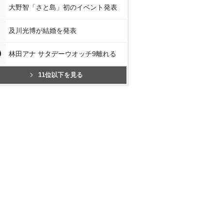
大野智「さと島」初のイベント発表
及川光博が結婚を発表
0
林田アナ サタデーウオッチ9離れる
11位以下を見る