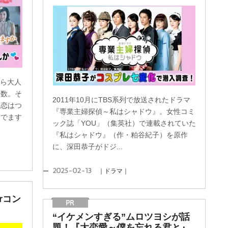
から大人
多数。そ
2011年10月にTBS系列で放送されたドラマ
『恋はつ
『専業主婦探偵～私はシャドウ』。女性コミ
んでます
ック誌「YOU」（集英社）で連載されていた
『私はシャドウ』（作・粕谷紀子）を原作
に、深田恭子がドジ...
2025-02-13
｜ドラマ｜
rコン
“イケメンすぎる”ムロツヨシが話
題！『大恋愛～僕を忘れる君と』