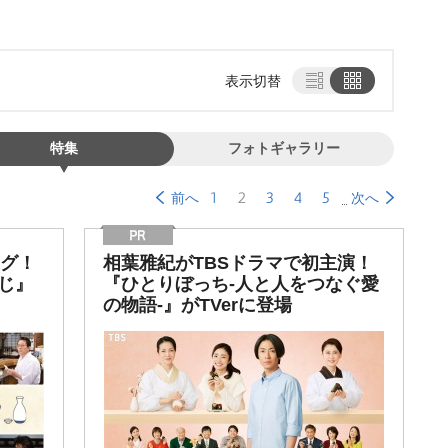
表示切替
特集
フォトギャラリー
1
2
3
4
5
前へ
次へ
ッグ！
相葉雅紀がTBSドラマで初主演！
じ』
『ひとりぼっち-人と人をつなぐ愛
の物語-』がTVerに登場