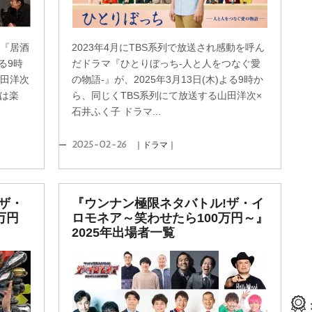
た『居酒
2023年4月にTBS系列で放送され感動を呼ん
る9時
だドラマ『ひとりぼっち-人と人をつなぐ愛
山田洋次
の物語-』が、2025年3月13日(木)よる9時か
家は楽
ら、同じくTBS系列にて放送する山田洋次×
石井ふく子 ドラマ...
2025-02-26
｜ドラマ｜
ザ・
『ウンナン極限ネタバトル!ザ・イ
万円
ロモネア～笑わせたら100万円～』
2025年出場者一覧