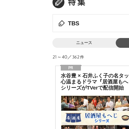
TBS
ニュース
21～40／362
件
水谷豊 × 石井ふく子の名タ
心温まるドラマ『居酒屋もへ
シリーズがTVerで配信開始