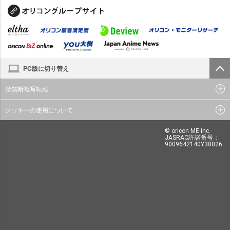
PC版に切り替え
禁無断複写転載
クッキーの使用について
© oricon ME inc.
JASRAC許諾番号：
9009642140Y38026