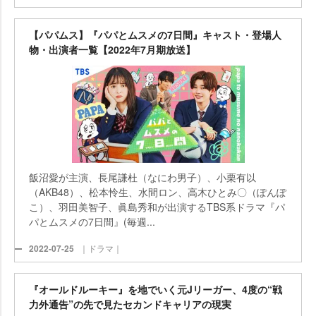
【パパムス】『パパとムスメの7日間』キャスト・登場人
物・出演者一覧【2022年7月期放送】
飯沼愛が主演、長尾謙杜（なにわ男子）、小栗有以
（AKB48）、松本怜生、水間ロン、高木ひとみ〇（ぽんぽ
こ）、羽田美智子、眞島秀和が出演するTBS系ドラマ『パ
パとムスメの7日間』(毎週...
2022-07-25
｜ドラマ｜
『オールドルーキー』を地でいく元Jリーガー、4度の“戦
力外通告”の先で見たセカンドキャリアの現実