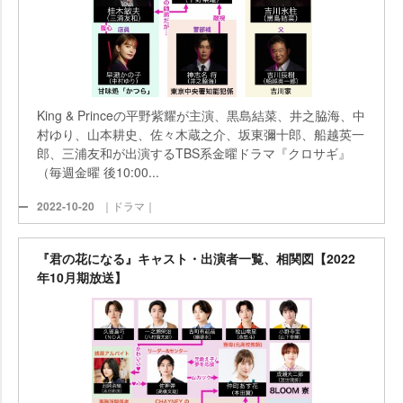
King & Princeの平野紫耀が主演、黒島結菜、井之脇海、中
村ゆり、山本耕史、佐々木蔵之介、坂東彌十郎、船越英一
郎、三浦友和が出演するTBS系金曜ドラマ『クロサギ』
（毎週金曜 後10:00...
2022-10-20
｜ドラマ｜
『君の花になる』キャスト・出演者一覧、相関図【2022
年10月期放送】