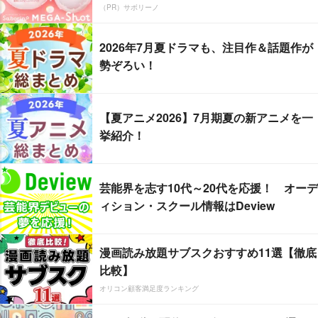
（PR）サボリーノ
2026年7月夏ドラマも、注目作＆話題作が
勢ぞろい！
【夏アニメ2026】7月期夏の新アニメを一
挙紹介！
芸能界を志す10代～20代を応援！ オーデ
ィション・スクール情報はDeview
漫画読み放題サブスクおすすめ11選【徹底
比較】
オリコン顧客満足度ランキング