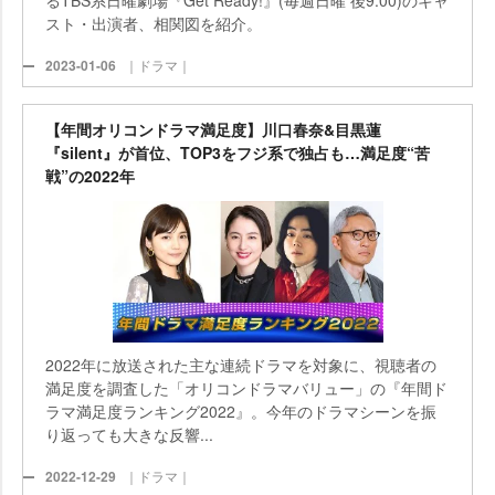
るTBS系日曜劇場『Get Ready!』(毎週日曜 後9:00)のキャ
スト・出演者、相関図を紹介。
2023-01-06
｜ドラマ｜
【年間オリコンドラマ満足度】川口春奈&目黒蓮
『silent』が首位、TOP3をフジ系で独占も…満足度“苦
戦”の2022年
2022年に放送された主な連続ドラマを対象に、視聴者の
満足度を調査した「オリコンドラマバリュー」の『年間ド
ラマ満足度ランキング2022』。今年のドラマシーンを振
り返っても大きな反響...
2022-12-29
｜ドラマ｜