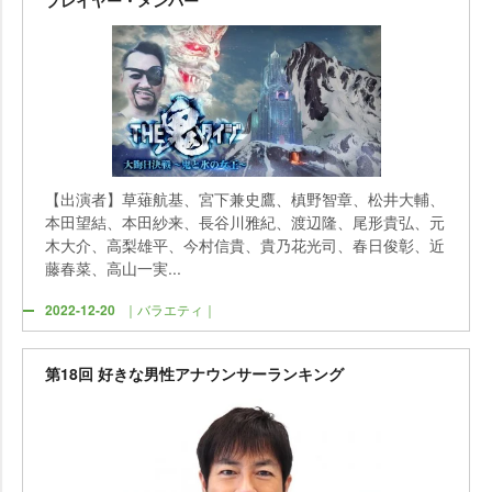
プレイヤー・メンバー
【出演者】草薙航基、宮下兼史鷹、槙野智章、松井大輔、
本田望結、本田紗来、長谷川雅紀、渡辺隆、尾形貴弘、元
木大介、高梨雄平、今村信貴、貴乃花光司、春日俊彰、近
藤春菜、高山一実...
2022-12-20
｜バラエティ｜
第18回 好きな男性アナウンサーランキング