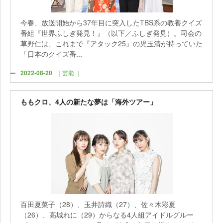
今春、放送開始から37年目に突入したTBS系の教養クイズ
番組『世界ふしぎ発見！』（以下／ふしぎ発見）。司会の
草野仁は、これまで『アタック25』の児玉清が持っていた
「日本のクイズ番...
2022-08-20
｜芸能 ｜
ももクロ、4人の新たな夢は「海外ツアー」
百田夏菜子（28）、玉井詩織（27）、佐々木彩夏
（26）、高城れに（29）からなる4人組アイドルグルー