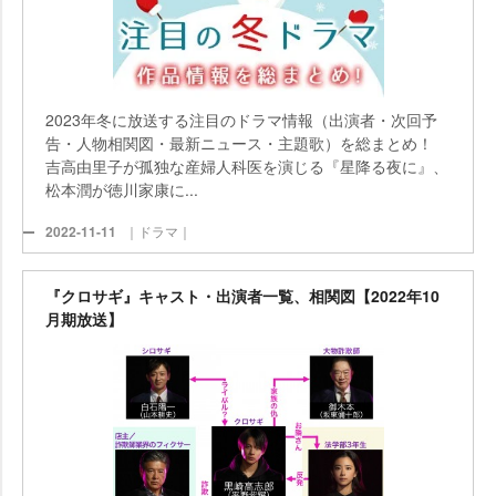
2023年冬に放送する注目のドラマ情報（出演者・次回予
告・人物相関図・最新ニュース・主題歌）を総まとめ！
吉高由里子が孤独な産婦人科医を演じる『星降る夜に』、
松本潤が徳川家康に...
2022-11-11
｜ドラマ｜
『クロサギ』キャスト・出演者一覧、相関図【2022年10
月期放送】