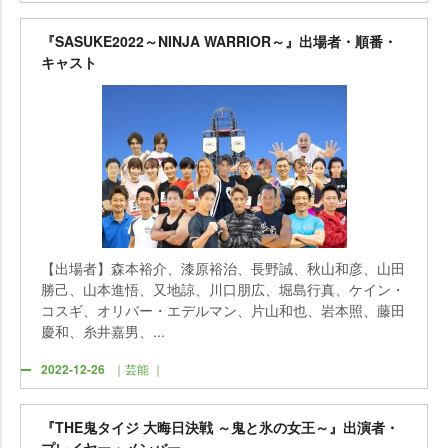
『SASUKE2022～NINJA WARRIOR～』出場者・順番・
キャスト
【出場者】森本裕介、漆原裕治、長野誠、秋山和彦、山田
勝己、山本進悟、又地諒、川口朋広、堀島行真、ケイン・
コスギ、オリバー・エデルマン、片山和也、岩本照、藤田
慶和、糸井嘉男、...
2022-12-26
｜芸能 ｜
『THE鬼タイジ 大晦日決戦 ～鬼と氷の女王～』出演者・