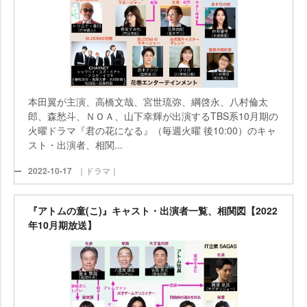
本田翼が主演、高橋文哉、宮世琉弥、綱啓永、八村倫太
郎、森愁斗、ＮＯＡ、山下幸輝が出演するTBS系10月期の
火曜ドラマ『君の花になる』（毎週火曜 後10:00）のキャ
スト・出演者、相関...
2022-10-17
｜ドラマ｜
『アトムの童(こ)』キャスト・出演者一覧、相関図【2022
年10月期放送】