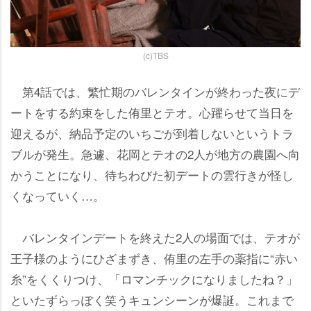
(c)TBS
第4話では、繁忙期のバレンタインが終わった夜にデ
ートをする約束をした侑里とテオ。心躍らせて当日を
迎えるが、納品予定のいちごが到着しないというトラ
ブルが発生。急遽、花岡とテオの2人が地方の農園へ向
かうことになり、待ちわびた初デートの雲行きが怪し
くなっていく…。
バレンタインデートを終えた2人の場面では、テオが
王子様のようにひざまずき、侑里の左手の薬指に“赤い
糸”をくくりつけ、「ロマンチックになりましたね？」
といたずらっぽく笑うキュンシーンが爆誕。これまで