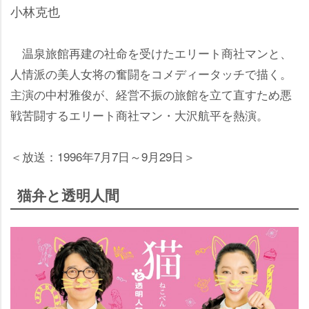
小林克也
温泉旅館再建の社命を受けたエリート商社マンと、
人情派の美人女将の奮闘をコメディータッチで描く。
主演の中村雅俊が、経営不振の旅館を立て直すため悪
戦苦闘するエリート商社マン・大沢航平を熱演。
＜放送：1996年7月7日～9月29日＞
猫弁と透明人間