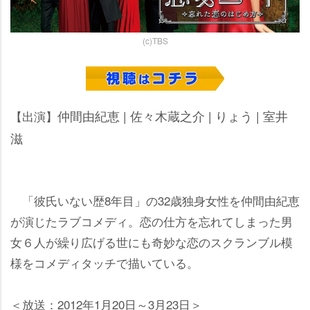
(c)TBS
仲間由紀恵 | 佐々木蔵之介 | りょう | 室井
【出演】
滋
「彼氏いない歴8年目」の32歳独身女性を仲間由紀恵
が演じたラブコメディ。恋の仕方を忘れてしまった男
女６人が繰り広げる世にも奇妙な恋のスクランブル模
様をコメディタッチで描いている。
＜放送：2012年1月20日～3月23日＞