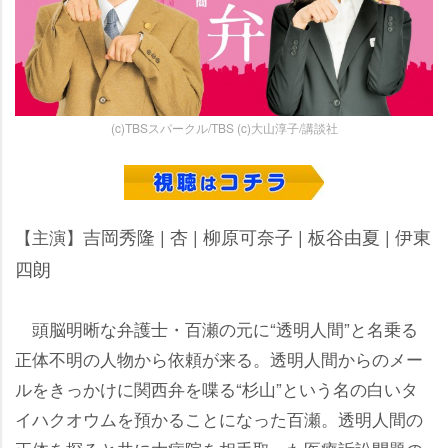
(c)TBSスパークル/TBS (c)大山淳子/講談社
吉岡秀隆 | 杏 | 柳原可奈子 | 板谷由夏 | 伊東
【主演】
四朗
頭脳明晰な弁護士・百瀬の元に“透明人間”と名乗る
正体不明の人物から依頼が来る。透明人間からのメー
ルをきっかけに関西弁を喋る“杉山”という名の白いタ
イハクオウムを預かることになった百瀬。透明人間の