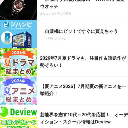
ウオッチ
オリコンタイアップ特集
自販機にピッ！ですぐに買えちゃう
（PR）ジハンピ
2026年7月夏ドラマも、注目作＆話題作が
勢ぞろい！
【夏アニメ2026】7月期夏の新アニメを一
挙紹介！
芸能界を志す10代～20代を応援！ オーデ
ィション・スクール情報はDeview