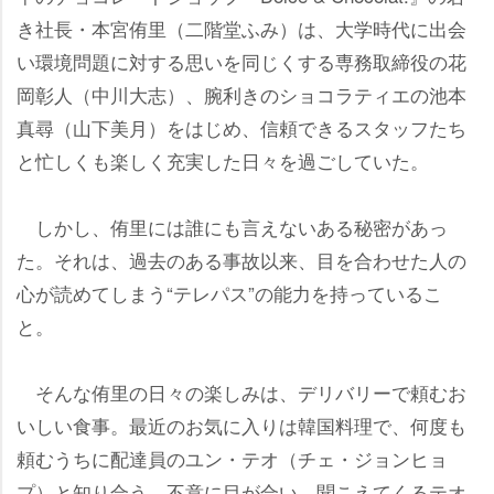
き社長・本宮侑里（二階堂ふみ）は、大学時代に出会
い環境問題に対する思いを同じくする専務取締役の花
岡彰人（中川大志）、腕利きのショコラティエの池本
真尋（山下美月）をはじめ、信頼できるスタッフたち
と忙しくも楽しく充実した日々を過ごしていた。
しかし、侑里には誰にも言えないある秘密があっ
た。それは、過去のある事故以来、目を合わせた人の
心が読めてしまう“テレパス”の能力を持っているこ
と。
そんな侑里の日々の楽しみは、デリバリーで頼むお
いしい食事。最近のお気に入りは韓国料理で、何度も
頼むうちに配達員のユン・テオ（チェ・ジョンヒョ
プ）と知り合う。不意に目が合い、聞こえてくるテオ