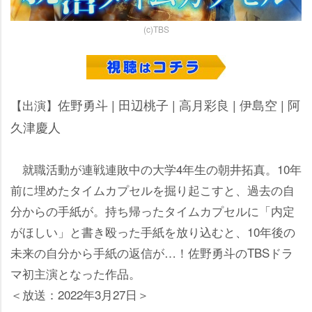
(c)TBS
佐野勇斗 | 田辺桃子 | 高月彩良 | 伊島空 | 阿
【出演】
久津慶人
就職活動が連戦連敗中の大学4年生の朝井拓真。10年
前に埋めたタイムカプセルを掘り起こすと、過去の自
分からの手紙が。持ち帰ったタイムカプセルに「内定
がほしい」と書き殴った手紙を放り込むと、10年後の
未来の自分から手紙の返信が…！佐野勇斗のTBSドラ
マ初主演となった作品。
＜放送：2022年3月27日＞