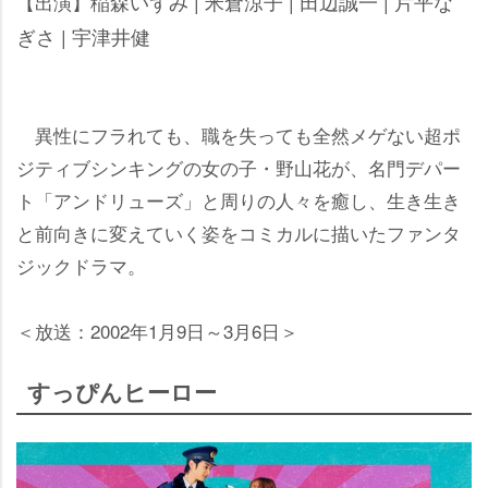
稲森いずみ | 米倉涼子 | 田辺誠一 | 片平な
【出演】
ぎさ | 宇津井健
異性にフラれても、職を失っても全然メゲない超ポ
ジティブシンキングの女の子・野山花が、名門デパー
ト「アンドリューズ」と周りの人々を癒し、生き生き
と前向きに変えていく姿をコミカルに描いたファンタ
ジックドラマ。
＜放送：2002年1月9日～3月6日＞
すっぴんヒーロー