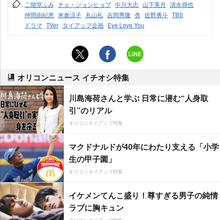
二階堂ふみ
チェ・ジョンヒョプ
中川大志
山下美月
清水尋也
仲間由紀恵
米倉涼子
丸山礼
吉岡秀隆
杏
佐野勇斗
TBS
ドラマ
TVer
タイアップ企画
Eye Love You
オリコンニュース イチオシ特集
川島海荷さんと学ぶ 日常に潜む“人身取
引”のリアル
オリコンタイアップ特集
マクドナルドが40年にわたり支える「小学
生の甲子園」
オリコンタイアップ特集
イケメンてんこ盛り！尊すぎる男子の純情
ラブに胸キュン