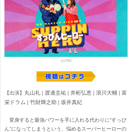
(c)TBS
丸山礼 | 渡邊圭祐 | 井桁弘恵 | 浪川大輔 | 富
【出演】
栄ドラム | 竹財輝之助 | 坂井真紀
変身すると最強パワーを手に入れる代わりに“すっぴ
ん”になってしまうという、悩めるスーパーヒーローの