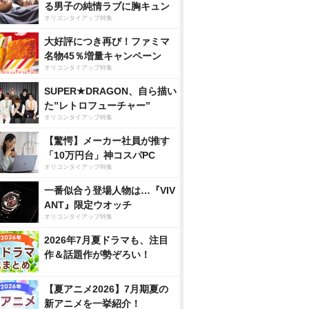
る男子の純情ラブに胸キュン
オリコンタイアップ特集
大好評につき再び！ファミマ
名物45％増量キャンペーン
オリコンタイアップ特集
SUPER★DRAGON、自ら描い
た”レトロフューチャー”
オリコンタイアップ特集
【驚愕】メーカー社員が推す
「10万円台」神コスパPC
オリコンタイアップ特集
一番似合う登場人物は…『VIV
ANT』限定ウオッチ
オリコンタイアップ特集
2026年7月夏ドラマも、注目
作＆話題作が勢ぞろい！
【夏アニメ2026】7月期夏の
新アニメを一挙紹介！