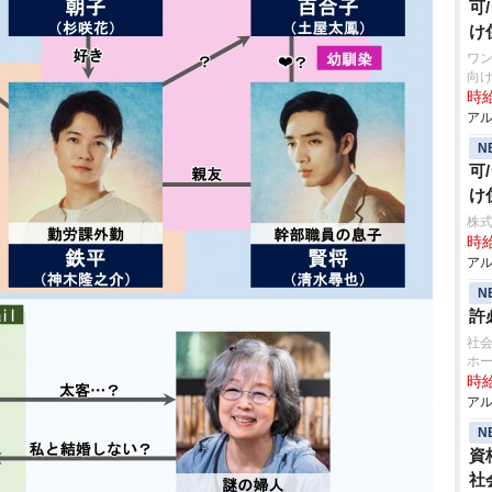
可
け
ワン
向け
時給
アル
N
可
け
株式
時給
アル
N
許
社会
ホー
時給
アル
N
資
社