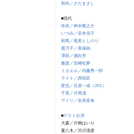
和尚／さだまさし
■現代
玲央／神木隆之介
いづみ／宮本信子
和馬／尾美としのり
鹿乃子／美保純
澤田／酒向芳
雅彦／宮崎吐夢
ミカエル／内藤秀一郎
ライト／西垣匠
星也／豆原一成（JO1）
千景／片岡凜
アイリ／安斉星来
■
ゲスト出演
大森／片桐はいり
夏八木／渋川清彦