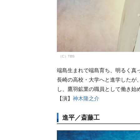
（C）TBS
端島生まれで端島育ち、明るく真
長崎の高校・大学へと進学したが
し、鷹羽鉱業の職員として働き始
【演】
神木隆之介
進平／斎藤工