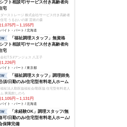
/シフト相談可/サービス付き高齢者向
住宅
ダーストレージ 株式会社/サービス付き高齢者
住宅 うるおいの家 芸術の森
1,075円～1,155円
バイト・パート / 北海道
「福祉調理スタッフ」無資格
EW
/シフト相談可/サービス付き高齢者向
住宅
会社T.S.I/アンジェス 八王子
1,226円
バイト・パート / 東京都
「福祉調理スタッフ」調理師免
EW
必須/日勤のみ/住宅型有料老人ホーム
福祉法人勤医協福祉会/勤医協 住宅型有料老人
ム 爽風館しのろ
1,105円～1,131円
バイト・パート / 北海道
「未経験OK」調理スタッフ/無
EW
格可/日勤のみ/住宅型有料老人ホーム/
会保障完備