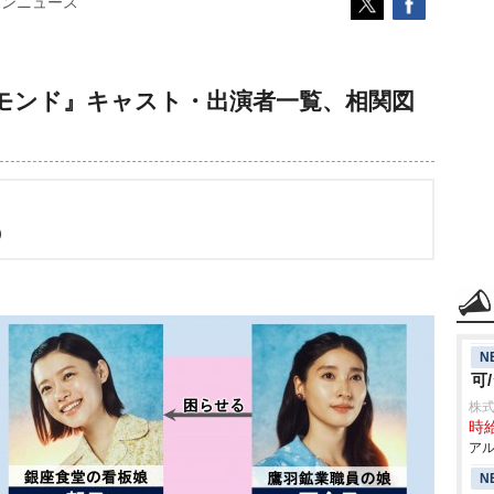
コンニュース
モンド』キャスト・出演者一覧、相関図
6）
N
可
株式
時給
アル
N