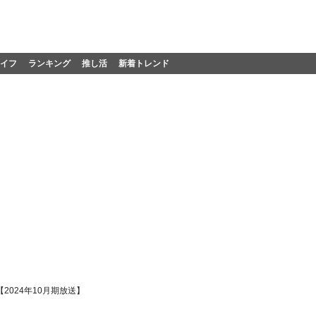
イフ
ランキング
推し活
新着トレンド
024年10月期放送】