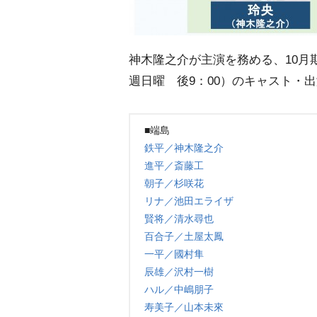
神木隆之介が主演を務める、10月
週日曜 後9：00）のキャスト・
■端島
鉄平／神木隆之介
進平／斎藤工
朝子／杉咲花
リナ／池田エライザ
賢将／清水尋也
百合子／土屋太鳳
一平／國村隼
辰雄／沢村一樹
ハル／中嶋朋子
寿美子／山本未來