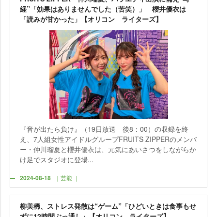
経”「効果はありませんでした（苦笑）」 櫻井優衣は
「読みが甘かった」【オリコン ライターズ】
『音が出たら負け』（19日放送 後8：00）の収録を終
え、7人組女性アイドルグループFRUITS ZIPPERのメンバ
ー・仲川瑠夏と櫻井優衣は、元気にあいさつをしながらか
け足でスタジオに登場...
2024-08-18
｜芸能 ｜
柳美稀、ストレス発散は“ゲーム”「ひどいときは食事もせ
ずに12時間ぶっ通し」【オリコン ライターズ】