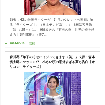
顔出しNGの敏腕ライターが、注目のタレントの素顔に迫
る『ライターズ！』（日本テレビ系）。）16日深夜放送
（深1：25～）は、19日放送の『有吉の壁 世界の壁を越
えろ！3時間SP』（後7...
2024-06-16
｜芸能 ｜
森川葵「年下のくせにイジってきます（笑）」夫役・森本
慎太郎にツッコミ!? 小さい頃の意外すぎる夢も告白【オ
リコン ライターズ】