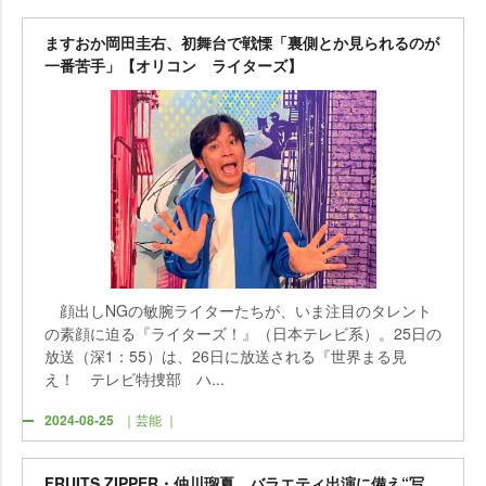
ますおか岡田圭右、初舞台で戦慄「裏側とか見られるのが
一番苦手」【オリコン ライターズ】
顔出しNGの敏腕ライターたちが、いま注目のタレント
の素顔に迫る『ライターズ！』（日本テレビ系）。25日の
放送（深1：55）は、26日に放送される『世界まる見
え！ テレビ特捜部 ハ...
2024-08-25
｜芸能 ｜
FRUITS ZIPPER・仲川瑠夏、バラエティ出演に備え“写