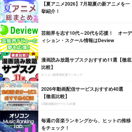
【夏アニメ2026】7月期夏の新アニメを一
挙紹介！
芸能界を志す10代～20代を応援！ オーデ
ィション・スクール情報はDeview
漫画読み放題サブスクおすすめ11選【徹底
比較】
オリコン顧客満足度ランキング
2026年動画配信サービスおすすめ40選
【徹底比較】
CS動画配信サービス20選
毎週の音楽ランキングから、ヒットの推移
をチェック！