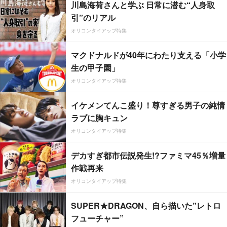
川島海荷さんと学ぶ 日常に潜む“人身取
引”のリアル
オリコンタイアップ特集
マクドナルドが40年にわたり支える「小学
生の甲子園」
オリコンタイアップ特集
イケメンてんこ盛り！尊すぎる男子の純情
ラブに胸キュン
オリコンタイアップ特集
デカすぎ都市伝説発生!?ファミマ45％増量
作戦再来
オリコンタイアップ特集
SUPER★DRAGON、自ら描いた”レトロ
フューチャー”