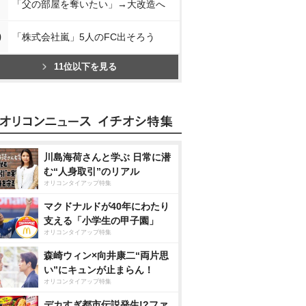
「父の部屋を奪いたい」→大改造へ
0
「株式会社嵐」5人のFC出そろう
11位以下を見る
川島海荷さんと学ぶ 日常に潜
む“人身取引”のリアル
オリコンタイアップ特集
マクドナルドが40年にわたり
支える「小学生の甲子園」
オリコンタイアップ特集
森崎ウィン×向井康二“両片思
い”にキュンが止まらん！
オリコンタイアップ特集
デカすぎ都市伝説発生!?ファ