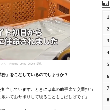
1
2
3
4
5
@kome_pome_0606）提供
業務」をこなしているのでしょうか？
6
7
を担当しています。ときには車の助手席で交通担当
を敷いておサボりして寝ることもしばしばです」
8