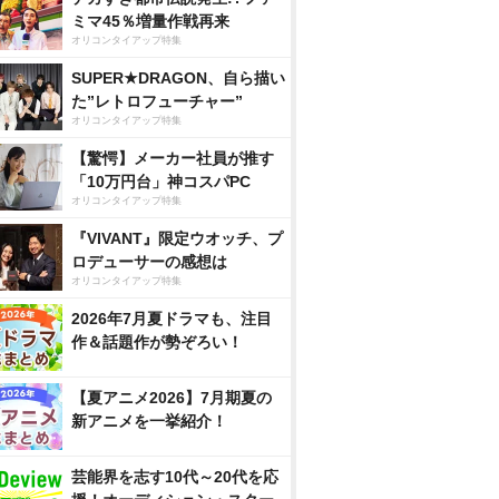
ミマ45％増量作戦再来
オリコンタイアップ特集
SUPER★DRAGON、自ら描い
た”レトロフューチャー”
オリコンタイアップ特集
【驚愕】メーカー社員が推す
「10万円台」神コスパPC
オリコンタイアップ特集
『VIVANT』限定ウオッチ、プ
ロデューサーの感想は
オリコンタイアップ特集
2026年7月夏ドラマも、注目
作＆話題作が勢ぞろい！
【夏アニメ2026】7月期夏の
新アニメを一挙紹介！
芸能界を志す10代～20代を応