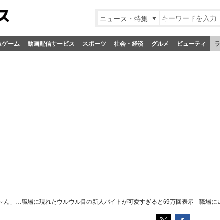
ニュース・特集
&ゲーム
動画配信サービス
スポーツ
社会・経済
グルメ
ビューティ
ラ
～ん」…職場に現れたウルウル目の新人バイトが可愛すぎると69万回表示「職場に