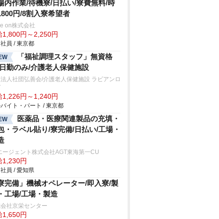
場内作業/待機寮/日払い/寮費無料/時
1800円/8割入寮希望者
ve on株式会社
1,800円～2,250円
社員 / 東京都
「福祉調理スタッフ」無資格
EW
/日勤のみ/介護老人保健施設
法人社団弘善会/介護老人保健施設 ラビアンロ
ゼ
1,226円～1,240円
バイト・パート / 東京都
医薬品・医療関連製品の充填・
EW
包・ラベル貼り/寮完備/日払い/工場・
造
エージェント株式会社AGT東海第一CU
1,230円
社員 / 愛知県
寮完備」機械オペレーター/即入寮/製
・工場/工場・製造
式会社京栄センター
1,650円