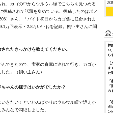
派遣
れ、カゴの中からウルウル瞳でこちらを見つめる
ramに投稿されて話題を集めている。投稿したのはポメ
_0606）さん。「バイト初日からカゴ係に任命されま
.1万回表示・2.8万いいねを記録。飼い主さんに聞
韓国
命されたきっかけを教えてください。
as
ら
【
がんできたので、実家の倉庫に連れて行き、カゴか
す
ました」（飼い主さん）
た
「
「
メちゃんの様子はいかがでしたか？
の
にいきたい！といわんばかりのウルウル瞳で訴えか
『
t
とみんなで悶絶しました」
ン