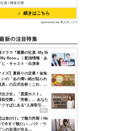
社員 / 神奈川県
続きはこちら
sponsored by 求人ボックス
ドラマ『最愛の社員 -My Bi
, My Boss-』｜配信情報・あ
すじ・キャスト・出演者
クイズ】夏祭りの定番！金魚
くいの「あの薄い紙が貼られ
道具」の正式名称｜これ、…
家出少女」「悪質ホスト」
援助交際」「売春」… あなた
すぐそばにある“人身取引…
恋は命がけ』で魅力炸裂！Ne
flixで今すぐ観たい…パク・ウ
ビンの名演が光る…