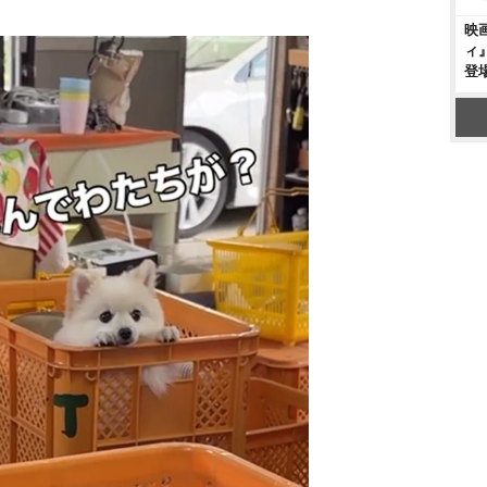
映
ィ
登