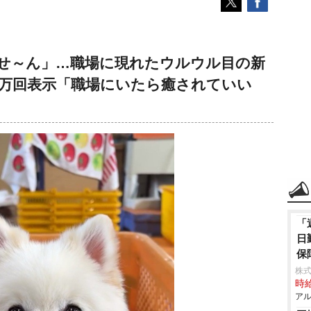
せ～ん」…職場に現れたウルウル目の新
9万回表示「職場にいたら癒されていい
「
日
保
株式
時給
アル