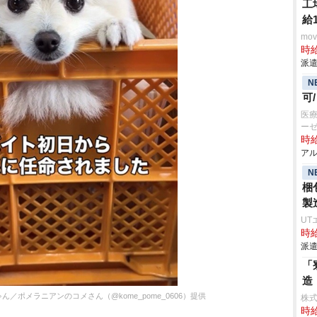
工
給
mo
時給
派遣
N
可
医療
ー
時給
アル
N
梱
製
UT
時給
派遣
「
造
ポメラニアンのコメさん（@kome_pome_0606）提供
株
時給