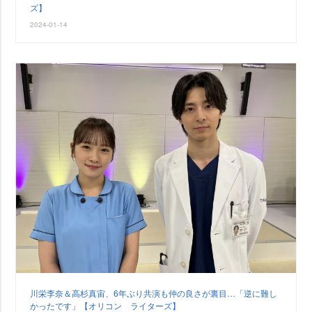
ズ】
2024-01-14
川栄李奈＆高杉真宙、6年ぶり共演も仲の良さが裏目…「逆に難し
かったです」【オリコン ライターズ】