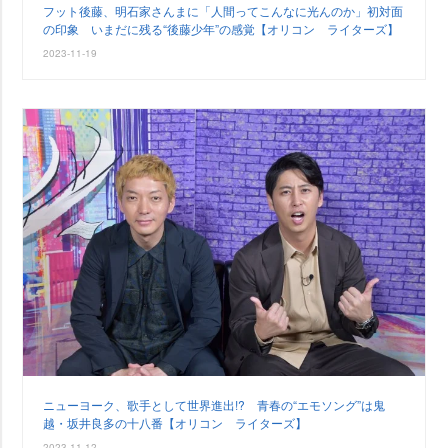
フット後藤、明石家さんまに「人間ってこんなに光んのか」初対面
の印象 いまだに残る“後藤少年”の感覚【オリコン ライターズ】
2023-11-19
ニューヨーク、歌手として世界進出!? 青春の“エモソング”は鬼
越・坂井良多の十八番【オリコン ライターズ】
2023-11-12