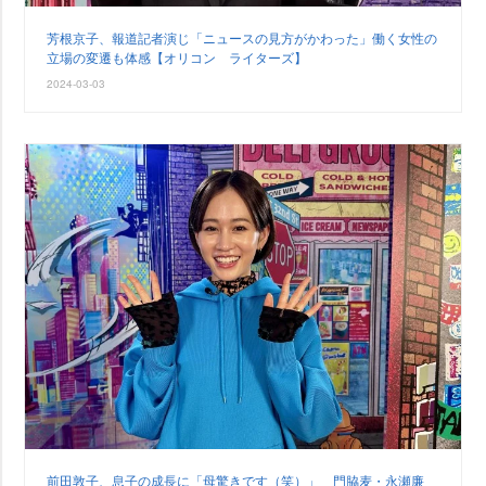
芳根京子、報道記者演じ「ニュースの見方がかわった」働く女性の
立場の変遷も体感【オリコン ライターズ】
2024-03-03
前田敦子、息子の成長に「母驚きです（笑）」 門脇麦・永瀬廉