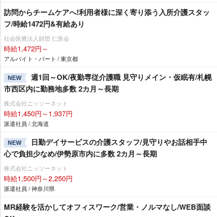
訪問からチームケアへ!利用者様に深く寄り添う入所介護スタッ
フ/時給1472円&有給あり
社会医療法人財団 仁医会
時給1,472円～
アルバイト・パート / 東京都
週1回～OK/夜勤専従介護職 見守りメイン・仮眠有/札幌
NEW
市西区内に勤務地多数 2カ月～長期
株式会社ニッソーネット
時給1,450円～1,937円
派遣社員 / 北海道
日勤デイサービスの介護スタッフ/見守りやお話相手中
NEW
心で負担少なめ/伊勢原市内に多数 2カ月～長期
株式会社ニッソーネット
時給1,500円～2,250円
派遣社員 / 神奈川県
MR経験を活かしてオフィスワーク/営業・ノルマなし/WEB面談