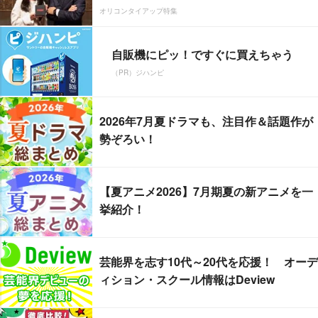
オリコンタイアップ特集
自販機にピッ！ですぐに買えちゃう
（PR）ジハンピ
2026年7月夏ドラマも、注目作＆話題作が
勢ぞろい！
【夏アニメ2026】7月期夏の新アニメを一
挙紹介！
芸能界を志す10代～20代を応援！ オーデ
ィション・スクール情報はDeview