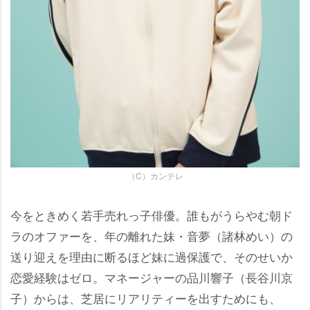
（C）カンテレ
今をときめく若手売れっ子俳優。誰もがうらやむ朝ド
ラのオファーを、年の離れた妹・音夢（諸林めい）の
送り迎えを理由に断るほど妹に過保護で、そのせいか
恋愛経験はゼロ。マネージャーの品川響子（長谷川京
子）からは、芝居にリアリティーを出すためにも、