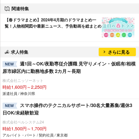
関連特集
【春ドラマまとめ】2024年4月期のドラマまとめ一
覧！人物相関図や最新ニュース、予告動画を総まとめ
求人特集
さらに見る
週1回～OK/夜勤専従介護職 見守りメイン・仮眠有/相模
NEW
原市緑区内に勤務地多数 2カ月～長期
株式会社ニッソーネット
時給1,600円～2,250円
派遣社員 / 神奈川県
スマホ操作のテクニカルサポート/30名大量募集/週休3
NEW
日OK/未経験歓迎
株式会社ベルシステム24
時給1,500円～1,700円
アルバイト・パート / 契約社員 / 東京都