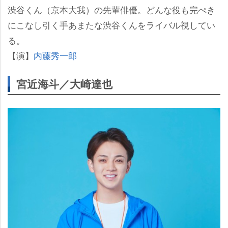
渋谷くん（京本大我）の先輩俳優。どんな役も完ぺき
にこなし引く手あまたな渋谷くんをライバル視してい
る。
【演】
内藤秀一郎
宮近海斗／大崎達也