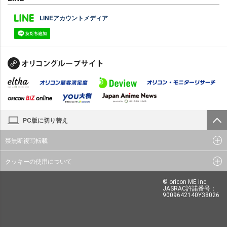
LINEアカウントメディア
PC版に切り替え
禁無断複写転載
クッキーの使用について
© oricon ME inc.
JASRAC許諾番号：
9009642140Y38026