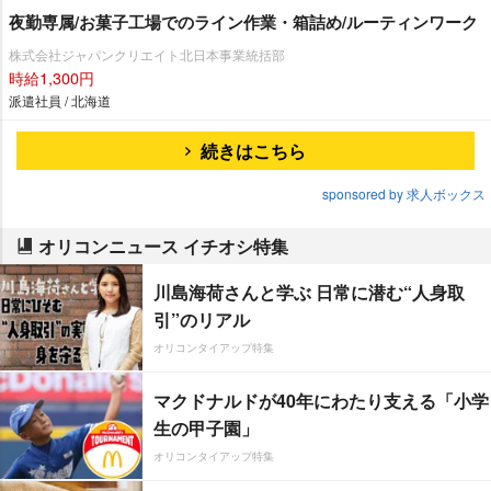
夜勤専属/お菓子工場でのライン作業・箱詰め/ルーティンワーク
株式会社ジャパンクリエイト北日本事業統括部
時給1,300円
派遣社員 / 北海道
続きはこちら
sponsored by 求人ボックス
オリコンニュース イチオシ特集
川島海荷さんと学ぶ 日常に潜む“人身取
引”のリアル
オリコンタイアップ特集
マクドナルドが40年にわたり支える「小学
生の甲子園」
オリコンタイアップ特集