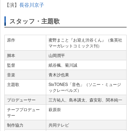
【演】
長谷川京子
スタッフ・主題歌
原作
蜜野まこと『お迎え渋谷くん』（集英社
マーガレットコミックス刊）
脚本
山岡潤平
監督
紙谷楓、菊川誠
音楽
青木沙也果
主題歌
SixTONES「音色」（ソニー・ミュージ
ックレーベルズ）
プロデューサー
三方祐人、島本講太、森安彩、関本純一
チーフプロデュー
萩原崇
サー
制作協力
共同テレビ