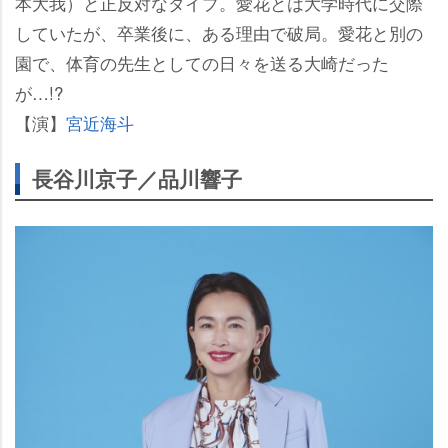
本大我）と正反対なタイプ。愛花とは大学時代に交際
していたが、卒業後に、ある理由で破局。愛花と別の
園で、体育の先生としての日々を送る大崎だった
が…!?
【演】
宮近海斗
長谷川京子／品川響子