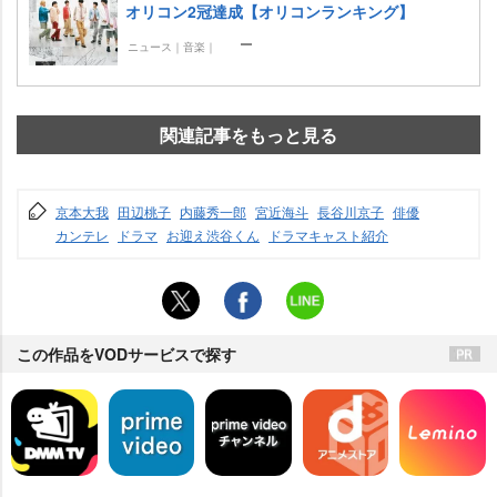
オリコン2冠達成【オリコンランキング】
ニュース｜音楽｜
関連記事をもっと見る
京本大我
田辺桃子
内藤秀一郎
宮近海斗
長谷川京子
俳優
カンテレ
ドラマ
お迎え渋谷くん
ドラマキャスト紹介
この作品をVODサービスで探す