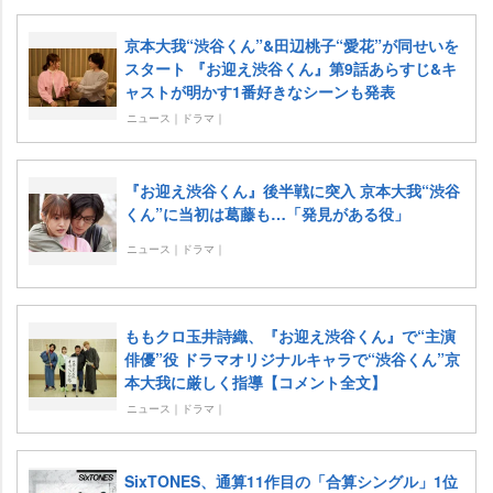
京本大我“渋谷くん”&田辺桃子“愛花”が同せいを
スタート 『お迎え渋谷くん』第9話あらすじ&キ
ャストが明かす1番好きなシーンも発表
ニュース｜ドラマ｜
『お迎え渋谷くん』後半戦に突入 京本大我“渋谷
くん”に当初は葛藤も…「発見がある役」
ニュース｜ドラマ｜
ももクロ玉井詩織、『お迎え渋谷くん』で“主演
俳優”役 ドラマオリジナルキャラで“渋谷くん”京
本大我に厳しく指導【コメント全文】
ニュース｜ドラマ｜
SixTONES、通算11作目の「合算シングル」1位