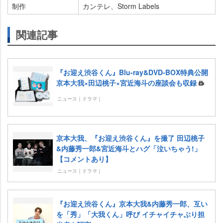
制作
カンテレ、Storm Labels
関連記事
『お迎え渋谷くん』Blu-ray&DVD-BOX特典公開
京本大我×田辺桃子×宮近海斗の座談会も収録
ニュース｜ドラマ｜
京本大我、『お迎え渋谷くん』を撮了 田辺桃子
&内藤秀一郎&宮近海斗とハグ「泣いちゃう!」
【コメントあり】
ニュース｜ドラマ｜
『お迎え渋谷くん』京本大我&内藤秀一郎、互い
を「秀」「大我くん」呼び イチャイチャぶり担