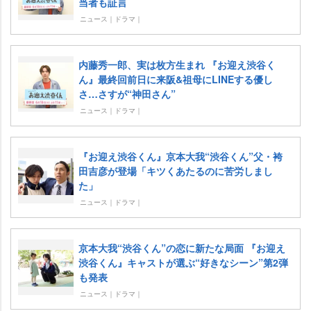
当者も証言
ニュース｜ドラマ｜
内藤秀一郎、実は枚方生まれ 『お迎え渋谷く
ん』最終回前日に来阪&祖母にLINEする優し
さ…さすが“神田さん”
ニュース｜ドラマ｜
『お迎え渋谷くん』京本大我“渋谷くん”父・袴
田吉彦が登場「キツくあたるのに苦労しまし
た」
ニュース｜ドラマ｜
京本大我“渋谷くん”の恋に新たな局面 『お迎え
渋谷くん』キャストが選ぶ“好きなシーン”第2弾
も発表
ニュース｜ドラマ｜