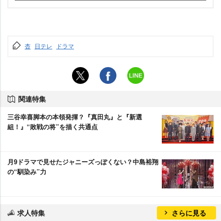
杏
日テレ
ドラマ
関連特集
三谷幸喜脚本の本領発揮？『真田丸』と『新選
組！』“敗戦の将”を描く共通点
月9ドラマで見せたジャニーズっぽくない？中島裕翔
の“馴染み”力
求人特集
さらに見る