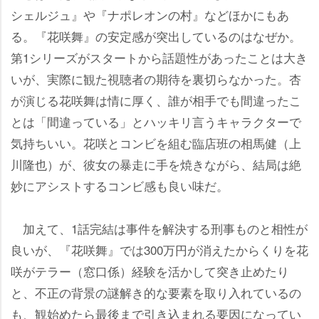
シェルジュ』や『ナポレオンの村』などほかにもあ
る。『花咲舞』の安定感が突出しているのはなぜか。
第1シリーズがスタートから話題性があったことは大き
いが、実際に観た視聴者の期待を裏切らなかった。杏
が演じる花咲舞は情に厚く、誰が相手でも間違ったこ
とは「間違っている」とハッキリ言うキャラクターで
気持ちいい。花咲とコンビを組む臨店班の相馬健（上
川隆也）が、彼女の暴走に手を焼きながら、結局は絶
妙にアシストするコンビ感も良い味だ。
加えて、1話完結は事件を解決する刑事ものと相性が
良いが、『花咲舞』では300万円が消えたからくりを花
咲がテラー（窓口係）経験を活かして突き止めたり
と、不正の背景の謎解き的な要素を取り入れているの
も、観始めたら最後まで引き込まれる要因になってい