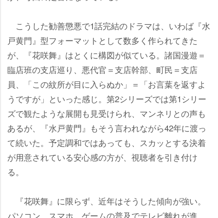
こうした勧善懲悪で1話完結のドラマは、いわば『水
戸黄門』型フォーマットとして数多く作られてきた
が、『花咲舞』はとくに構図が似ている。諸国漫遊＝
臨店班の支店巡り、悪代官＝支店幹部、町民＝支店
員、「この紋所が目に入らぬか」＝「お言葉を返すよ
うですが」といった感じ。第2シリーズでは第1シリー
ズで観たような展開も見受けられ、マンネリとの声も
あるが、『水戸黄門』もそう言われながら42年に渡っ
て続いた。予定調和ではあっても、スカッとする決着
が用意されている安心感の方が、視聴者を引き付け
る。
『花咲舞』に限らず、近年はそうした傾向が強い。
パソコン、スマホ、ゲームの普及でテレビ離れが進