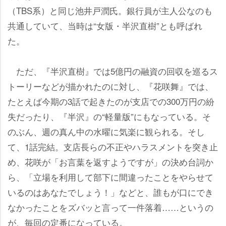
（TBS系）と同じ池井戸潤氏。銀行員が主人公なのも
共通していて、当時は“女版・半沢直樹”とも呼ばれ
た。
ただ、『半沢直樹』では5億円の融資の回収を巡るス
トーリーなどが描かれたのに対し、『花咲舞』では、
たとえば今期の3話で起きたのが支店での300万円の紛
失だったり、『半沢』の“軽量版”にもなっている。そ
のぶん、週の真ん中の水曜に気楽に観られる。そし
て、1話完結。支店長らの不正やハラスメントを突き止
め、花咲が「お言葉を返すようですが」の決め台詞か
ら、「立場を利用して部下に間違ったことをやらせて
いるのはあなたでしょう！」などと、誰もが口にでき
なかったことをズバッと言って一件落着……というの
が、毎回の定番になっている。