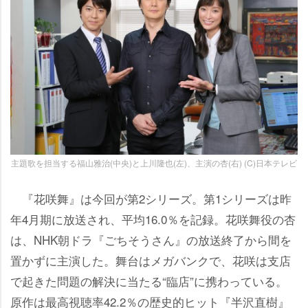
主題歌を担当する福山雅治(中央)と上川隆也(左)、主演の杏(右) (C)日本テレビ
『花咲舞』は今回が第2シリーズ。第1シリーズは昨
年4月期に放送され、平均16.0％を記録。花咲舞役の杏
は、NHK朝ドラ『ごちそうさん』の放送終了から間を
置かずに主演した。舞台はメガバンクで、花咲は支店
で起きた問題の解決に当たる“臨店”に携わっている。
原作は最高視聴率42.2％の歴史的ヒット『半沢直樹』