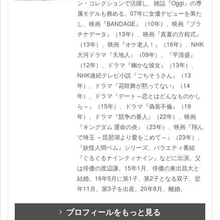
ン・コレクションで活躍し、雑誌『Oggi』の専
属モデルも務める。07年に女優デビューを果た
し、映画『BANDAGE』（10年）、映画『プラ
チナデータ』（13年）、映画『真夏の方程式』
（13年）、映画『オケ老人！』（16年）、NHK
大河ドラマ『天地人』（09年）、『平清盛』
（12年）、ドラマ『幽かな彼女』（13年）、
NHK連続テレビ小説『ごちそうさん』（13
年）、ドラマ『花咲舞が黙ってない』（14
年）、ドラマ『デート～恋とはどんなものかし
ら～』（15年）、ドラマ『偽装不倫』（19
年）、ドラマ『競争の番人』（22年）、映画
『キングダム 運命の炎』（23年）、映画『翔ん
で埼玉 ～琵琶湖より愛をこめて～』（23年）、
『妖怪人間ベム』シリーズ、バラエティ番組
『ぐるぐるナインティナイン』などに出演。父
は俳優の渡辺謙。15年1月、俳優の東出昌大と
結婚。16年5月に第1子、第2子となる双子、翌
年11月、第3子を出産。20年8月、離婚。
プロフィールをもっと見る