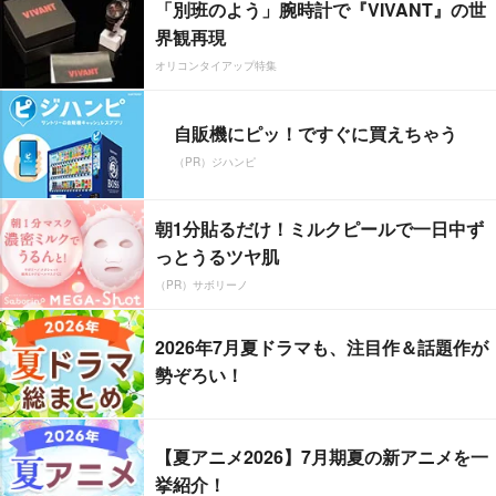
「別班のよう」腕時計で『VIVANT』の世
界観再現
オリコンタイアップ特集
自販機にピッ！ですぐに買えちゃう
（PR）ジハンピ
朝1分貼るだけ！ミルクピールで一日中ず
っとうるツヤ肌
（PR）サボリーノ
2026年7月夏ドラマも、注目作＆話題作が
勢ぞろい！
【夏アニメ2026】7月期夏の新アニメを一
挙紹介！