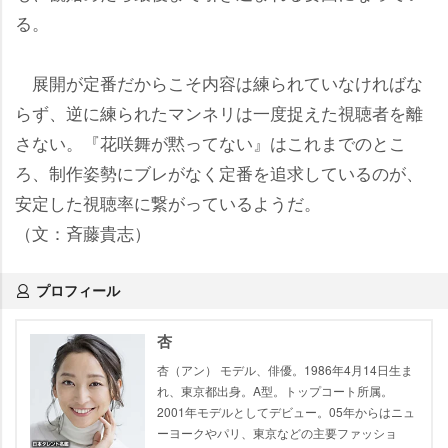
る。
展開が定番だからこそ内容は練られていなければな
らず、逆に練られたマンネリは一度捉えた視聴者を離
さない。『花咲舞が黙ってない』はこれまでのとこ
ろ、制作姿勢にブレがなく定番を追求しているのが、
安定した視聴率に繋がっているようだ。
（文：斉藤貴志）
プロフィール
杏
杏（アン） モデル、俳優。1986年4月14日生ま
れ、東京都出身。A型。トップコート所属。
2001年モデルとしてデビュー。05年からはニュ
ーヨークやパリ、東京などの主要ファッショ