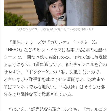
花咲と相馬のコンビ感も良い味を出している(C)日本テレビ
『相棒』シリーズや『ガリレオ』『ドクターX』
『HERO』などのヒットドラマは基本1話完結の定型パ
ターンで、1回だけ観ても楽しめる。それで逆に毎週観
るようになり、1週観逃しても、またチャンネルを合わ
せやすい。『ドクターX』の「私、失敗しないので」
と言いながら難手術を成功させる展開など、お約束で
半ばマンネリでも心地良い。『花咲舞』はそうした部
分をより陽性な形で徹底させている。
とはいえ、1話完結なら現クールでも、『ホテルコン