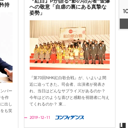
『紅白』Pが語る“影の功労者”金爆
矜持
への敬意「自虐の裏にある真摯な
1
姿勢」
『第70回NHK紅白歌合戦』が、いよいよ間
近に迫ってきた。司会者、出演者が発表さ
ボンバー
れ、当日はどんなサプライズがあるのか？
ジを作
今年はどのような喜びと感動を視聴者に与え
白に出し
てくれるのか？ 東...
選をも笑
2019-12-11