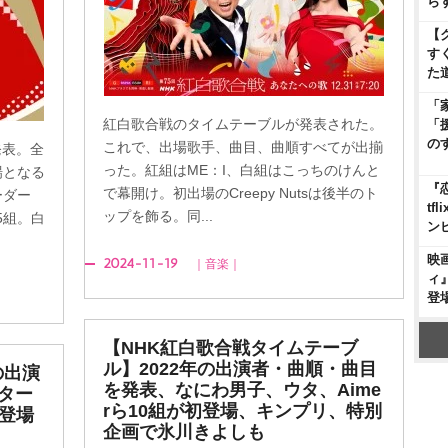
ら
【
す
た
「
紅白歌合戦のタイムテーブルが発表された。
「
の
これで、出場歌手、曲目、曲順すべてが出揃
発表。全
った。紅組はME：I、白組はこっちのけんと
場となる
『
で幕開け。初出場のCreepy Nutsは後半のト
ーダー
t
ップを飾る。同...
5組。白
ン
映
2024-11-19
｜音楽｜
ィ
登
【NHK紅白歌合戦タイムテーブ
ル】2022年の出演者・曲順・曲目
の出演
を発表、なにわ男子、ウタ、Aime
ター
rら10組が初登場、キンプリ、特別
初登場
企画で氷川きよしも