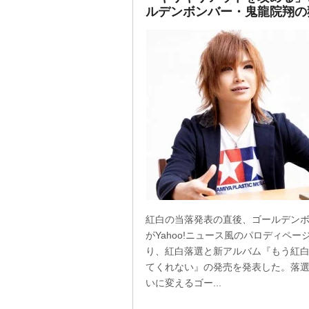
ルデンボンバー・鬼龍院翔の
紅白の当落発表の直後、ゴールデン
がYahoo!ニュース風のパロディペー
り、紅白落選と新アルバム『もう紅
てくれない』の発売を発表した。落
いに変えるゴー...