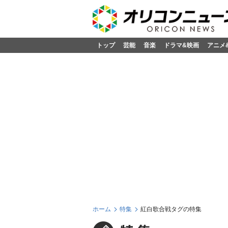
トップ
芸能
音楽
ドラマ&映画
アニメ
ホーム
特集
紅白歌合戦タグの特集