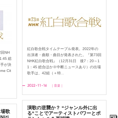
紅白歌合戦タイムテーブル発表。2022年の
回NH
出演者・曲順・曲目が発表された。『第73回
:45 総
NHK紅白歌合戦』（12月31日 後7：20～1
歌手が決
1：45 総合ほか※中断ニュースあり）の出場
 Cit
歌手は、42組（＋特...
2022-11-16
｜音楽｜
演歌の逆襲か？ “ジャンル外に出
出場歌
る”ことでアーティストパワーとポ
izi