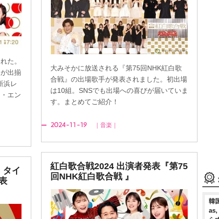
された。
大みそかに放送される『第75回NHK紅白歌
てが出揃
合戦』の出場歌手が発表されました。初出場
新浜レ
は10組。SNSでも出場への喜びが届いていま
ジ・エン
す。まとめてご紹介！
2024-11-19
｜音楽｜
紅白歌合戦2024 出演者発表『第75
】タイ
回NHK紅白歌合戦 』
表
韓国
as