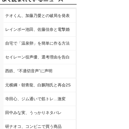
テオくん、加藤乃愛との破局を発表
レインボー池田、佐藤佳奈と電撃婚
自宅で「温泉卵」を簡単に作る方法
セイレーン役声優、選考理由を告白
西鉄、“不適切音声”に声明
元横綱・朝青龍、白鵬翔氏と再会2S
寺田心、ジム通いで筋トレ…激変
田中みな実、うっかりネタバレ
研ナオコ、コンビニで買う商品