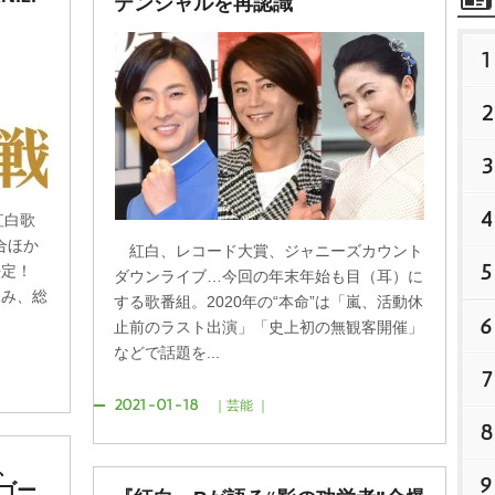
テンシャルを再認識
1
2
3
4
紅白歌
総合ほか
紅白、レコード大賞、ジャニーズカウント
5
決定！
ダウンライブ…今回の年末年始も目（耳）に
ふみ、総
する歌番組。2020年の“本命”は「嵐、活動休
6
止前のラスト出演」「史上初の無観客開催」
などで話題を...
7
2021-01-18
｜芸能 ｜
8
、
9
ゴー