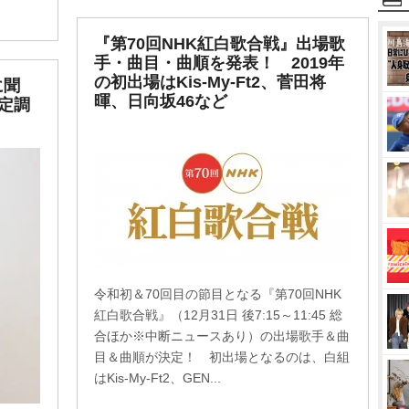
『第70回NHK紅白歌合戦』出場歌
手・曲目・曲順を発表！ 2019年
の初出場はKis-My-Ft2、菅田将
に聞
暉、日向坂46など
定調
令和初＆70回目の節目となる『第70回NHK
紅白歌合戦』（12月31日 後7:15～11:45 総
合ほか※中断ニュースあり）の出場歌手＆曲
目＆曲順が決定！ 初出場となるのは、白組
はKis-My-Ft2、GEN...