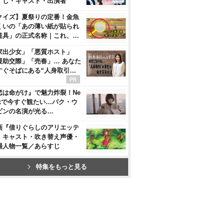
すじ・キャスト・出演者
クイズ】夏祭りの定番！金魚
くいの「あの薄い紙が貼られ
道具」の正式名称｜これ、…
家出少女」「悪質ホスト」
援助交際」「売春」… あなた
すぐそばにある“人身取引…
恋は命がけ』で魅力炸裂！Ne
flixで今すぐ観たい…パク・ウ
ビンの名演が光る…
画『借りぐらしのアリエッテ
』キャスト・吹き替え声優・
場人物一覧／あらすじ
特集をもっと見る