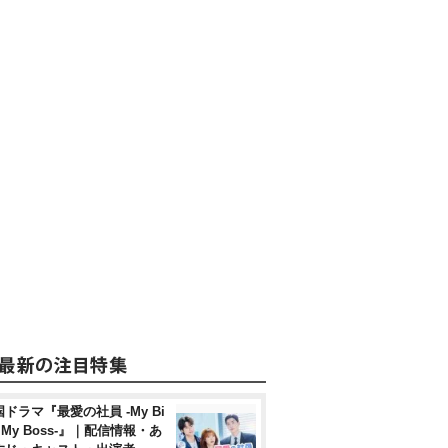
ドラマ『最愛の社員 -My Bi
, My Boss-』｜配信情報・あ