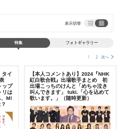
表示切替
特集
フォトギャラリー
1
2
次へ
】タイ
【本人コメントあり】2024『NHK
表
紅白歌合戦』出場歌手まとめ 初
トップ
出場こっちのけんと「めちゃ泣き
トリは
叫んできます」 tuki.「心を込めて
A、M!
歌います。」（随時更新）
は？