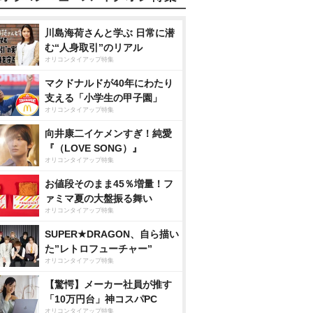
川島海荷さんと学ぶ 日常に潜
む“人身取引”のリアル
オリコンタイアップ特集
マクドナルドが40年にわたり
支える「小学生の甲子園」
オリコンタイアップ特集
向井康二イケメンすぎ！純愛
『（LOVE SONG）』
オリコンタイアップ特集
お値段そのまま45％増量！フ
ァミマ夏の大盤振る舞い
オリコンタイアップ特集
SUPER★DRAGON、自ら描い
た”レトロフューチャー”
オリコンタイアップ特集
【驚愕】メーカー社員が推す
「10万円台」神コスパPC
オリコンタイアップ特集