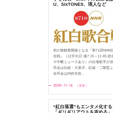
U、SixTONES、瑛人など
初の無観客開催となる『第71回NHK
合戦』（12月31日 後7:15～11:45 
※中断ニュースあり）の出場歌手が
司会は白組・大泉洋、紅組・二階堂
合司会は内村光良...
2020-11-16
｜音楽｜
“紅白落選”もエンタメ化する
「ギリギリアウトを攻める」