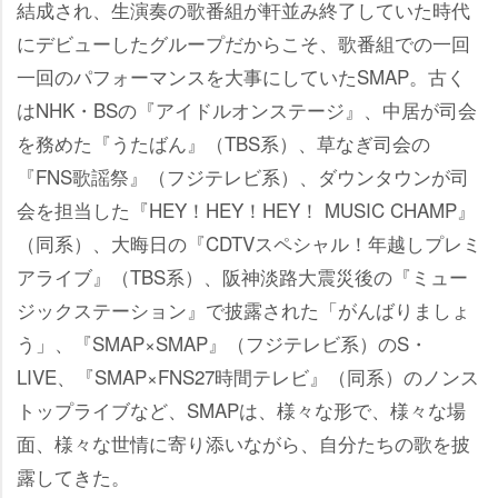
結成され、生演奏の歌番組が軒並み終了していた時代
にデビューしたグループだからこそ、歌番組での一回
一回のパフォーマンスを大事にしていたSMAP。古く
はNHK・BSの『アイドルオンステージ』、中居が司会
を務めた『うたばん』（TBS系）、草なぎ司会の
『FNS歌謡祭』（フジテレビ系）、ダウンタウンが司
会を担当した『HEY！HEY！HEY！ MUSIC CHAMP』
（同系）、大晦日の『CDTVスペシャル！年越しプレミ
アライブ』（TBS系）、阪神淡路大震災後の『ミュー
ジックステーション』で披露された「がんばりましょ
う」、『SMAP×SMAP』（フジテレビ系）のS・
LIVE、『SMAP×FNS27時間テレビ』（同系）のノンス
トップライブなど、SMAPは、様々な形で、様々な場
面、様々な世情に寄り添いながら、自分たちの歌を披
露してきた。