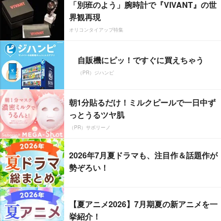
「別班のよう」腕時計で『VIVANT』の世
界観再現
オリコンタイアップ特集
自販機にピッ！ですぐに買えちゃう
（PR）ジハンピ
朝1分貼るだけ！ミルクピールで一日中ず
っとうるツヤ肌
（PR）サボリーノ
2026年7月夏ドラマも、注目作＆話題作が
勢ぞろい！
【夏アニメ2026】7月期夏の新アニメを一
挙紹介！