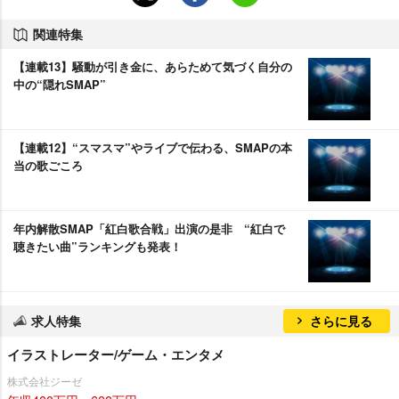
関連特集
【連載13】騒動が引き金に、あらためて気づく自分の
中の“隠れSMAP”
【連載12】“スマスマ”やライブで伝わる、SMAPの本
当の歌ごころ
年内解散SMAP「紅白歌合戦」出演の是非 “紅白で
聴きたい曲”ランキングも発表！
求人特集
さらに見る
イラストレーター/ゲーム・エンタメ
株式会社ジーゼ