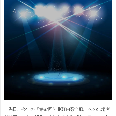
先日、今年の『第67回NHK紅白歌合戦』への出場者