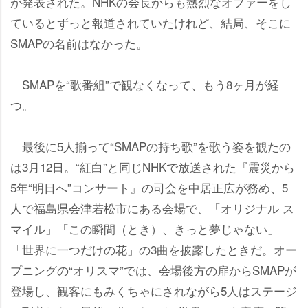
が発表された。NHKの会長からも熱烈なオファーをし
ているとずっと報道されていたけれど、結局、そこに
SMAPの名前はなかった。
SMAPを“歌番組”で観なくなって、もう8ヶ月が経
つ。
最後に5人揃って“SMAPの持ち歌”を歌う姿を観たの
は3月12日。“紅白”と同じNHKで放送された『震災から
5年“明日へ”コンサート』の司会を中居正広が務め、5
人で福島県会津若松市にある会場で、「オリジナル ス
マイル」「この瞬間（とき）、きっと夢じゃない」
「世界に一つだけの花」の3曲を披露したときだ。オー
プニングの“オリスマ”では、会場後方の扉からSMAPが
登場し、観客にもみくちゃにされながら5人はステージ