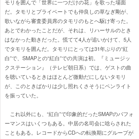
モリを囲んで「世界に一つだけの花」を歌った場面
だ。タモリとプライベートでも仲良しの草なぎ剛が、
歌いながら審査委員席のタモリのもとへ駆け寄った。
あとでわかったことだが、それは、リハーサルのとき
はなかった動きだった。慌てて4人が追いかけて、5人
でタモリを囲んだ。タモリにとっては31年ぶりの“紅
白”で、SMAPとの“紅白”での共演は初。『ミュージッ
クステーション』（テレビ朝日系）では、ゲストの曲
を聴いているときはほとんど微動だにしないタモリ
が、このときばかりは少し照れくさそうにペンライト
を振っていた。
これ以外にも、“紅白”で印象的だったSMAPのパフォ
ーマンスはいくつもある。中居の名司会に唸らされた
こともある。レコードからCDへの転換期にグループが