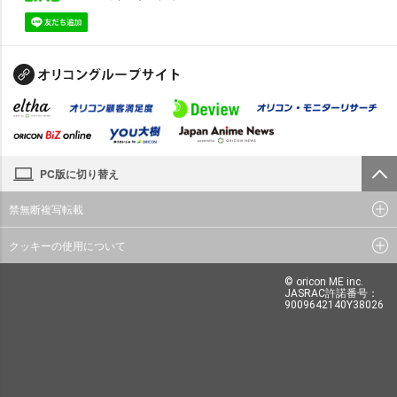
PC版に切り替え
禁無断複写転載
クッキーの使用について
© oricon ME inc.
JASRAC許諾番号：
9009642140Y38026