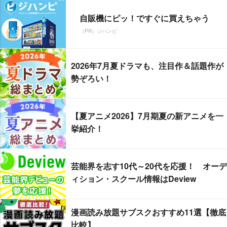
自販機にピッ！ですぐに買えちゃう
（PR）ジハンピ
2026年7月夏ドラマも、注目作＆話題作が
勢ぞろい！
【夏アニメ2026】7月期夏の新アニメを一
挙紹介！
芸能界を志す10代～20代を応援！ オーデ
ィション・スクール情報はDeview
漫画読み放題サブスクおすすめ11選【徹底
比較】