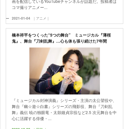
画を配信しているYouTubeチャンネルが話題だ。投稿者は
コマ撮りアニメー...
2021-01-04
｜アニメ｜
橋本祥平をつくった“5つの舞台” ミュージカル『薄桜
鬼』、舞台『刀剣乱舞』…心も体も張り続けた7年間
『ミュージカル封神演義』シリーズ・主演の太公望役や、
舞台『幽☆遊☆白書』シリーズの飛影役、舞台『刀剣乱
舞』義伝 暁の独眼竜・太鼓鐘貞宗役など2.5 次元舞台を中
心に活躍する俳優・...