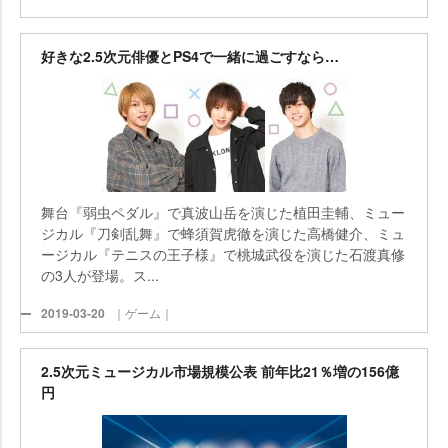
好きな2.5次元俳優とPS4で一緒に過ごすなら…
舞台『弱虫ペダル』で真波山岳を演じた植田圭輔、ミュー
ジカル『刀剣乱舞』で蜂須賀虎徹を演じた高橋健介、ミュ
ージカル『テニスの王子様』で桃城武役を演じた石渡真修
の3人が登場。ス...
2019-03-20
｜ゲーム｜
2.5次元ミュージカル市場規模公表 前年比21％増の156億
円