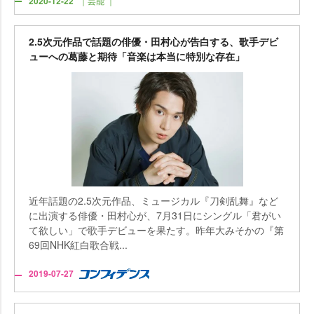
2020-12-22
｜芸能 ｜
2.5次元作品で話題の俳優・田村心が告白する、歌手デビ
ューへの葛藤と期待「音楽は本当に特別な存在」
近年話題の2.5次元作品、ミュージカル『刀剣乱舞』など
に出演する俳優・田村心が、7月31日にシングル「君がい
て欲しい」で歌手デビューを果たす。昨年大みそかの『第
69回NHK紅白歌合戦...
2019-07-27