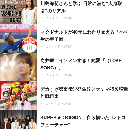
川島海荷さんと学ぶ 日常に潜む“人身取
引”のリアル
オリコンタイアップ特集
マクドナルドが40年にわたり支える「小学
生の甲子園」
オリコンタイアップ特集
向井康二イケメンすぎ！純愛『（LOVE
SONG）』
オリコンタイアップ特集
デカすぎ都市伝説発生!?ファミマ45％増量
作戦再来
オリコンタイアップ特集
SUPER★DRAGON、自ら描いた”レトロ
フューチャー”