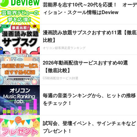
芸能界を志す10代～20代を応援！ オーデ
ィション・スクール情報はDeview
漫画読み放題サブスクおすすめ11選【徹底
比較】
オリコン顧客満足度ランキング
2026年動画配信サービスおすすめ40選
【徹底比較】
CS動画配信サービス20選
毎週の音楽ランキングから、ヒットの推移
をチェック！
試写会、登壇イベント、サインチェキなど
プレゼント！