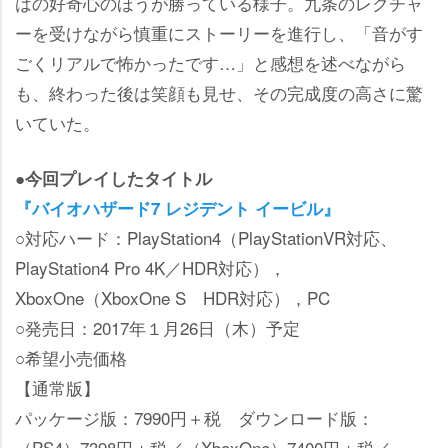
はの好奇心のほうが勝っている様子。九条のレクチャ
ーを受けながら慎重にストーリーを進行し、「音がす
ごくリアルで怖かったです…」と感想を述べながら
も、終わった後は笑顔も見せ、その完成度の高さに驚
いていた。
●今回プレイしたタイトル
『バイオハザード7 レジデント イービル』
○対応ハード：PlayStation4（PlayStationVR対応、
PlayStation4 Pro 4K／HDR対応），
XboxOne（XboxOne S HDR対応），PC
○発売日：2017年１月26日（木）予定
○希望小売価格
【通常版】
パッケージ版：7990円＋税 ダウンロード版：
（PS4）7398円＋税／（XboxOne）7400円＋税／