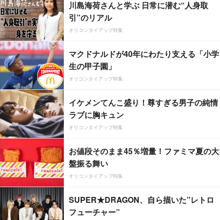
川島海荷さんと学ぶ 日常に潜む“人身取
引”のリアル
オリコンタイアップ特集
マクドナルドが40年にわたり支える「小学
生の甲子園」
オリコンタイアップ特集
イケメンてんこ盛り！尊すぎる男子の純情
ラブに胸キュン
オリコンタイアップ特集
お値段そのまま45％増量！ファミマ夏の大
盤振る舞い
オリコンタイアップ特集
SUPER★DRAGON、自ら描いた”レトロ
フューチャー”