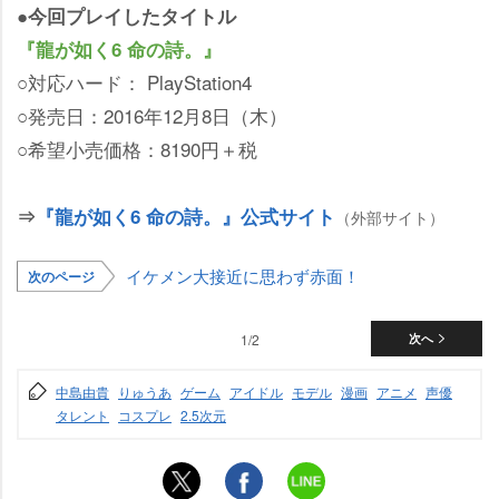
●今回プレイしたタイトル
『龍が如く6 命の詩。』
○対応ハード： PlayStation4
○発売日：2016年12月8日（木）
○希望小売価格：8190円＋税
⇒
『龍が如く6 命の詩。』公式サイト
（外部サイト）
イケメン大接近に思わず赤面！
次のページ
1/2
次へ
中島由貴
りゅうあ
ゲーム
アイドル
モデル
漫画
アニメ
声優
タレント
コスプレ
2.5次元