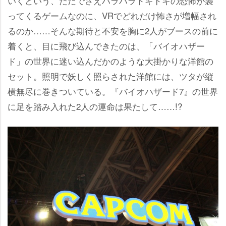
いくという、ただでさえハラハラドキドキの恐怖が襲
ってくるゲームなのに、VRでどれだけ怖さが増幅され
るのか……そんな期待と不安を胸に2人がブースの前に
着くと、目に飛び込んできたのは、「バイオハザー
ド」の世界に迷い込んだかのような大掛かりな洋館の
セット。照明で妖しく照らされた洋館には、ツタが縦
横無尽に巻きついている。『バイオハザード7』の世界
に足を踏み入れた2人の運命は果たして……!?