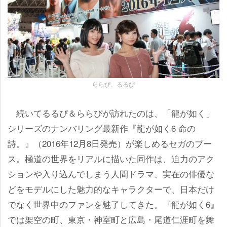
ららぴ、るるぴ
続いてるるぴ＆ららぴが訪れたのは、「龍が如く」
シリーズのナンバリング最新作『龍が如く6 命の
詩。』（2016年12月8日発売）が楽しめるセガのブー
ス。極道の世界をリアルに描いた同作は、迫力のアク
ションや入り込んでしまう人間ドラマ、実在の俳優な
どをモデルにした魅力的なキャラクターで、日本だけ
でなく世界中のファンを魅了してきた。『龍が如く6』
では架空の町、東京・神室町と広島・尾道仁涯町を舞