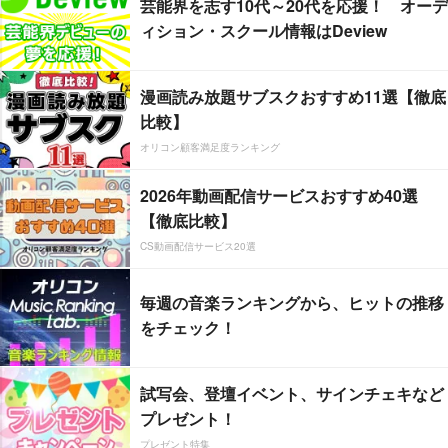
芸能界を志す10代～20代を応援！ オーデ
ィション・スクール情報はDeview
漫画読み放題サブスクおすすめ11選【徹底
比較】
オリコン顧客満足度ランキング
2026年動画配信サービスおすすめ40選
【徹底比較】
CS動画配信サービス20選
毎週の音楽ランキングから、ヒットの推移
をチェック！
試写会、登壇イベント、サインチェキなど
プレゼント！
プレゼント特集