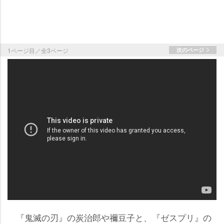
1ページ目／全3ページ
次のページ
『鬼滅の刃』の炭治郎や禰豆子と、『ゼスプリ』の