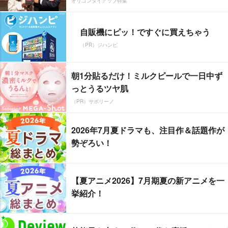
オリコンタイアップ特集
自販機にピッ！ですぐに買えちゃう
（PR）ジハンピ
朝1分貼るだけ！ミルクピールで一日中ず
っとうるツヤ肌
（PR）サボリーノ
2026年7月夏ドラマも、注目作＆話題作が
勢ぞろい！
【夏アニメ2026】7月期夏の新アニメを一
挙紹介！