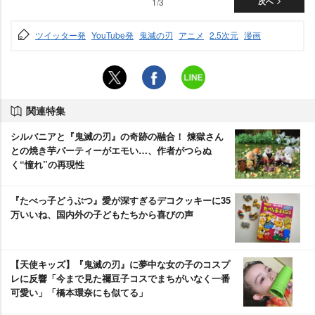
1/3
次へ
ツイッター発
YouTube発
鬼滅の刃
アニメ
2.5次元
漫画
関連特集
シルバニアと『鬼滅の刃』の奇跡の融合！ 煉獄さん
との焼き芋パーティーがエモい…、作者がつらぬ
く“憧れ”の再現性
『たべっ子どうぶつ』愛が深すぎるデコクッキーに35
万いいね、国内外の子どもたちから喜びの声
【天使キッズ】『鬼滅の刃』に夢中な女の子のコスプ
レに反響「今まで見た禰豆子コスでまちがいなく一番
可愛い」「橋本環奈にも似てる」