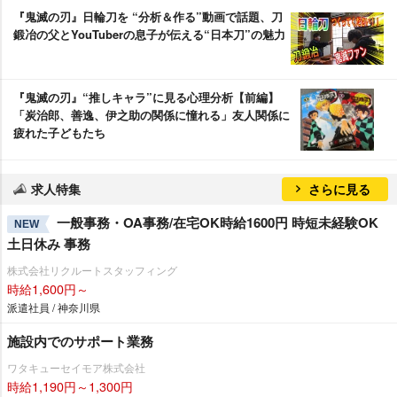
『鬼滅の刃』日輪刀を “分析＆作る”動画で話題、刀
鍛冶の父とYouTuberの息子が伝える“日本刀”の魅力
『鬼滅の刃』“推しキャラ”に見る心理分析【前編】
「炭治郎、善逸、伊之助の関係に憧れる」友人関係に
疲れた子どもたち
求人特集
さらに見る
一般事務・OA事務/在宅OK時給1600円 時短未経験OK
NEW
土日休み 事務
株式会社リクルートスタッフィング
時給1,600円～
派遣社員 / 神奈川県
施設内でのサポート業務
ワタキューセイモア株式会社
時給1,190円～1,300円