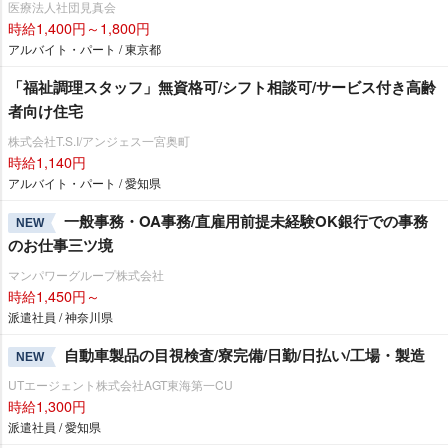
医療法人社団見真会
時給1,400円～1,800円
アルバイト・パート / 東京都
「福祉調理スタッフ」無資格可/シフト相談可/サービス付き高齢
者向け住宅
株式会社T.S.I/アンジェス一宮奥町
時給1,140円
アルバイト・パート / 愛知県
一般事務・OA事務/直雇用前提未経験OK銀行での事務
NEW
のお仕事三ツ境
マンパワーグループ株式会社
時給1,450円～
派遣社員 / 神奈川県
自動車製品の目視検査/寮完備/日勤/日払い/工場・製造
NEW
UTエージェント株式会社AGT東海第一CU
時給1,300円
派遣社員 / 愛知県