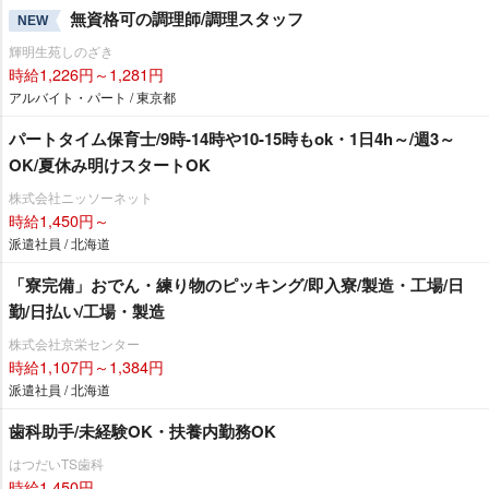
無資格可の調理師/調理スタッフ
NEW
輝明生苑しのざき
時給1,226円～1,281円
アルバイト・パート / 東京都
パートタイム保育士/9時-14時や10-15時もok・1日4h～/週3～
OK/夏休み明けスタートOK
株式会社ニッソーネット
時給1,450円～
派遣社員 / 北海道
「寮完備」おでん・練り物のピッキング/即入寮/製造・工場/日
勤/日払い/工場・製造
株式会社京栄センター
時給1,107円～1,384円
派遣社員 / 北海道
歯科助手/未経験OK・扶養内勤務OK
はつだいTS歯科
時給1,450円