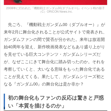
2008年に行われた『機動戦士ガンダム00(ダブルオー)』イベント時の様子
（C）ORICON News.inc.
先ごろ、『機動戦士ガンダム00（ダブルオー）』が
来年2月に舞台化されることが公式サイトで発表され、
ガンダムファンの間で賛否が分かれた。来年は放送開
始40周年を迎え、新作映画発表などもあり盛り上がり
を見せている巨大コンテンツ・ガンダムシリーズだ
が、なぜここにきて舞台化に踏み切ったのか。それを
考察していくと、大いなる意味をもった舞台化である
ことが見えてくる。果たして、ガンダムシリーズ初と
なる『ガンダム00』の舞台化は是か非か？
初の舞台化もファンの反応は驚きと戸惑
い「本質を描けるのか」