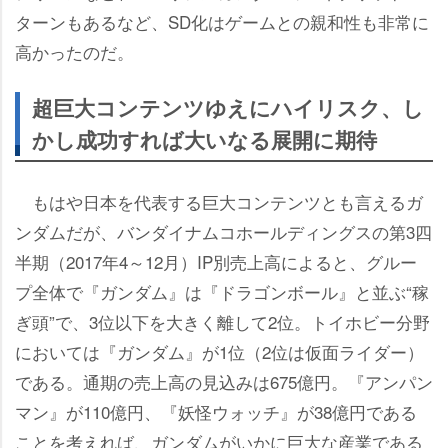
ターンもあるなど、SD化はゲームとの親和性も非常に
高かったのだ。
超巨大コンテンツゆえにハイリスク、し
かし成功すれば大いなる展開に期待
もはや日本を代表する巨大コンテンツとも言えるガ
ンダムだが、バンダイナムコホールディングスの第3四
半期（2017年4～12月）IP別売上高によると、グルー
プ全体で『ガンダム』は『ドラゴンボール』と並ぶ“稼
ぎ頭”で、3位以下を大きく離して2位。トイホビー分野
においては『ガンダム』が1位（2位は仮面ライダー）
である。通期の売上高の見込みは675億円。『アンパン
マン』が110億円、『妖怪ウォッチ』が38億円である
ことを考えれば、ガンダムがいかに巨大な産業である