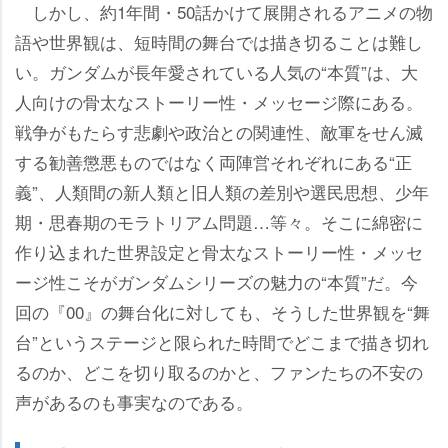
しかし、約1年間・50話かけて展開されるアニメの物
語や世界観は、短時間の舞台では描き切ることは難し
い。ガンダムが長年愛されている人気の“本質”は、大
人向けの骨太なストーリー性・メッセージ際にある。
戦争がもたらす悲劇や政治との関連性、敵軍をせん滅
する勧善懲悪ものではなく両陣営それぞれにある“正
義”、人類間の新人類と旧人類の差別や選民思想、少年
期・思春期のモラトリアム問題…等々。そこに綿密に
作り込まれた世界設定と骨太なストーリー性・メッセ
ージ性こそがガンダムシリーズの魅力の“本質”だ。今
回の『00』の舞台化に対しても、そうした世界観を“舞
台”というステージと限られた時間でどこまで描き切れ
るのか、どこを切り取るのかと、ファンたちの不安の
声があるのも事実なのである。