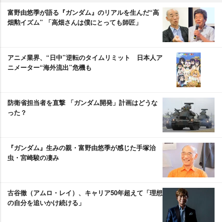
富野由悠季が語る『ガンダム』のリアルを生んだ“高
畑勲イズム” 「高畑さんは僕にとっても師匠」
アニメ業界、“日中”逆転のタイムリミット 日本人ア
ニメーター“海外流出”危機も
防衛省担当者を直撃 「ガンダム開発」計画はどうな
った？
『ガンダム』生みの親・富野由悠季が感じた手塚治
虫・宮崎駿の凄み
古谷徹（アムロ・レイ）、キャリア50年超えて「理想
の自分を追いかけ続ける」