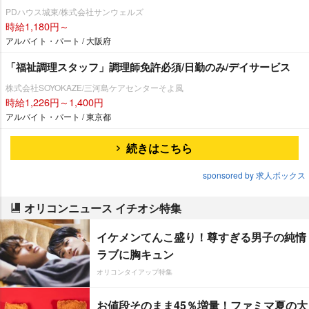
PDハウス城東/株式会社サンウェルズ
時給1,180円～
アルバイト・パート / 大阪府
「福祉調理スタッフ」調理師免許必須/日勤のみ/デイサービス
株式会社SOYOKAZE/三河島ケアセンターそよ風
時給1,226円～1,400円
アルバイト・パート / 東京都
続きはこちら
sponsored by 求人ボックス
オリコンニュース イチオシ特集
イケメンてんこ盛り！尊すぎる男子の純情
ラブに胸キュン
オリコンタイアップ特集
お値段そのまま45％増量！ファミマ夏の大