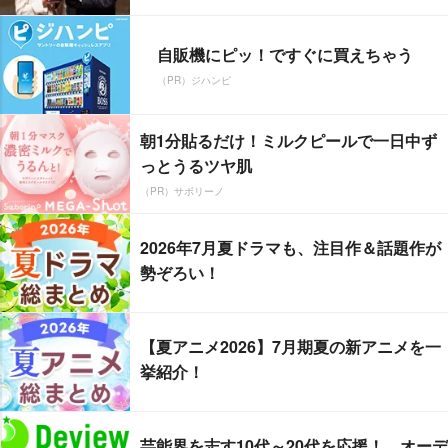
自販機にピッ！ですぐに買えちゃう
（PR）ジハンピ
朝1分貼るだけ！ミルクピールで一日中ず
っとうるツヤ肌
（PR）サボリーノ
2026年7月夏ドラマも、注目作＆話題作が
勢ぞろい！
【夏アニメ2026】7月期夏の新アニメを一
挙紹介！
芸能界を志す10代～20代を応援！ オーデ