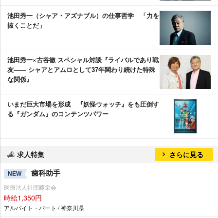
池田秀一（シャア・アズナブル）の仕事哲学 「力を
抜くことだ」
池田秀一×古谷徹 スペシャル対談『ライバルであり戦
友―― シャアとアムロとして37年関わり続けた特殊
な関係』
いまだ巨大市場を形成 『妖怪ウォッチ』をも圧倒す
る『ガンダム』のコンテンツパワー
求人特集
さらに見る
歯科助手
NEW
医療法人社団藤栄会
時給1,350円
アルバイト・パート / 神奈川県