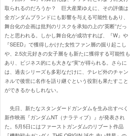
取られるのだろうか？ 巨大産業ゆえに、その評価は
全ガンダムブランドにも影響を与える可能性もあり、
舞台化の企画は批判のリスクを承知の上の“英断”だっ
たと思われる。しかし舞台化が成功すれば、『W』
『SEED』で獲得しかけた女性ファン層の掘り起こし
、2.5次元好きの女子層をも新たに獲得する可能性も
あり、ビジネス的にも大きな“実”が得られる。さらに
は、過去シリーズも多彩なだけに、テレビ外のチャン
ネルで後世に名作を語り継ぐという役割も果たすこと
ができるかもしれない。
先日、新たなスタンダードガンダムを生み出すべく
新作映画『ガンダムNT（ナラティブ）』が発表され
た。5月5日にはファーストガンダムのリブート作品
『機動戦士ガンダム THE ORIGIN 誕生 赤い彗星』の