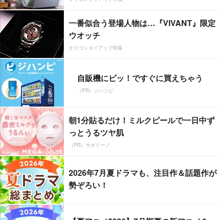
一番似合う登場人物は…『VIVANT』限定
ウオッチ
オリコンタイアップ特集
自販機にピッ！ですぐに買えちゃう
（PR）ジハンピ
朝1分貼るだけ！ミルクピールで一日中ず
っとうるツヤ肌
（PR）サボリーノ
2026年7月夏ドラマも、注目作＆話題作が
勢ぞろい！