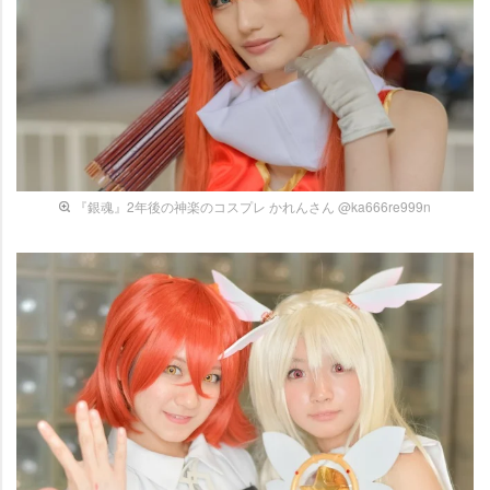
『銀魂』2年後の神楽のコスプレ かれんさん @ka666re999n