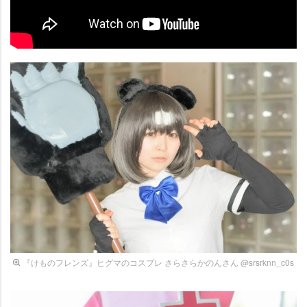
『けものフレンズ』ヒグマのコスプレ さらさらかのんさん @srsrknn_c0s