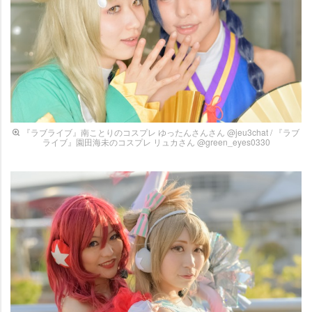
『ラブライブ』南ことりのコスプレ ゆったんさんさん @jeu3chat / 『ラブ
ライブ』園田海未のコスプレ リュカさん @green_eyes0330