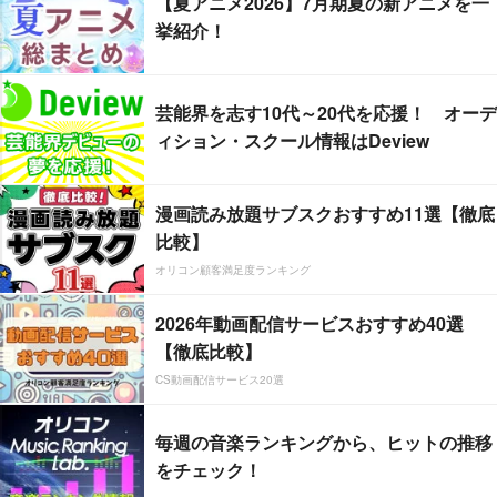
【夏アニメ2026】7月期夏の新アニメを一
挙紹介！
芸能界を志す10代～20代を応援！ オーデ
ィション・スクール情報はDeview
漫画読み放題サブスクおすすめ11選【徹底
比較】
オリコン顧客満足度ランキング
2026年動画配信サービスおすすめ40選
【徹底比較】
CS動画配信サービス20選
毎週の音楽ランキングから、ヒットの推移
をチェック！