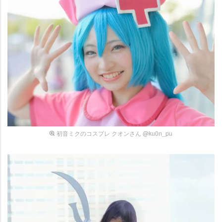
初音ミクのコスプレ クオンさん @ku0n_pu