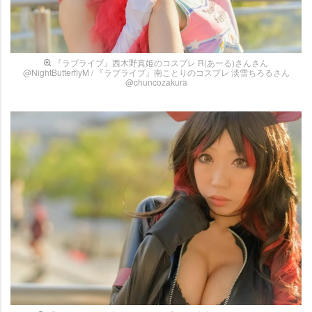
『ラブライブ』西木野真姫のコスプレ R(あーる)さんさん
@NightButterflyM / 『ラブライブ』南ことりのコスプレ 淡雪ちろるさん
@chuncozakura