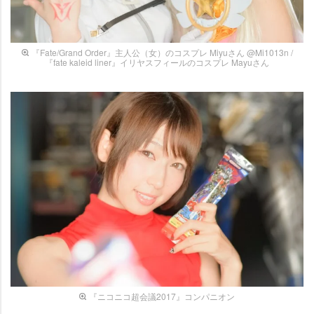
『Fate/Grand Order』主人公（女）のコスプレ Miyuさん @Mi1013n /
『fate kaleid liner』イリヤスフィールのコスプレ Mayuさん
『ニコニコ超会議2017』コンパニオン