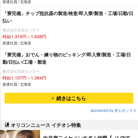
派遣社員 / 北海道
「寮完備」チップ抵抗器の製造/検査/即入寮/製造・工場/日勤/日
払い
株式会社京栄センター
時給1,310円～1,638円
派遣社員 / 北海道
「寮完備」おでん・練り物のピッキング/即入寮/製造・工場/日
勤/日払い/工場・製造
株式会社京栄センター
時給1,107円～1,384円
派遣社員 / 北海道
続きはこちら
sponsored by 求人ボックス
オリコンニュース イチオシ特集
向井康二イケメンすぎ！純愛『（LOVE