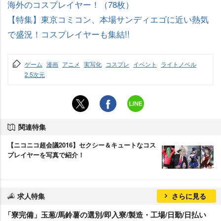
海外のコスプレイヤー！（78枚）
【特集】東京コミコン、本場サンディエゴに近い熱気
で盛況！コスプレイヤーも集結!!
ゲーム
漫画
アニメ
実写化
コスプレ
イベント
ライトノベル
2.5次元
関連特集
【ニコニコ超会議2016】セクシー＆キュートなコス
プレイヤーを写真で紹介！
求人特集
さらに見る
「寮完備」玉葱/馬鈴薯の選別/即入寮/製造・工場/日勤/日払い