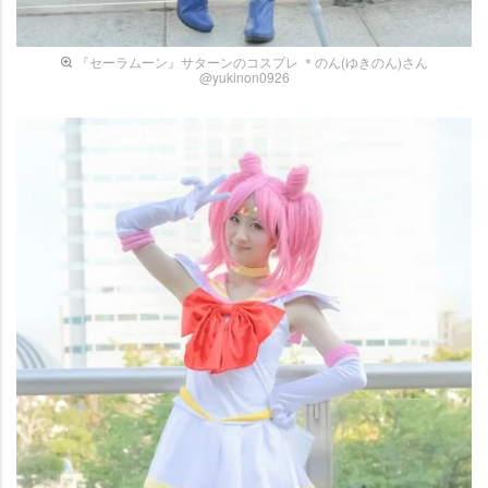
『セーラムーン』サターンのコスプレ ＊のん(ゆきのん)さん
@yukinon0926