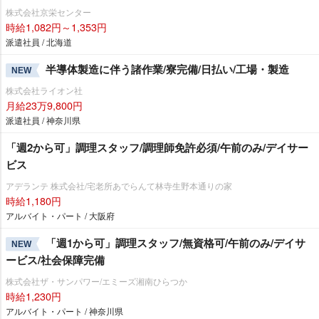
株式会社京栄センター
時給1,082円～1,353円
派遣社員 / 北海道
半導体製造に伴う諸作業/寮完備/日払い/工場・製造
NEW
株式会社ライオン社
月給23万9,800円
派遣社員 / 神奈川県
「週2から可」調理スタッフ/調理師免許必須/午前のみ/デイサー
ビス
アデランテ 株式会社/宅老所あでらんて林寺生野本通りの家
時給1,180円
アルバイト・パート / 大阪府
「週1から可」調理スタッフ/無資格可/午前のみ/デイサ
NEW
ービス/社会保障完備
株式会社ザ・サンパワー/エミーズ湘南ひらつか
時給1,230円
アルバイト・パート / 神奈川県