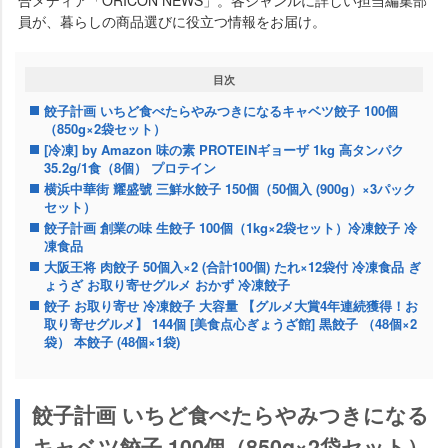
合メディア「ORICON NEWS」。各ジャンルに詳しい担当編集部
員が、暮らしの商品選びに役立つ情報をお届け。
目次
餃子計画 いちど食べたらやみつきになるキャベツ餃子 100個
（850g×2袋セット）
[冷凍] by Amazon 味の素 PROTEINギョーザ 1kg 高タンパク
35.2g/1食（8個） プロテイン
横浜中華街 耀盛號 三鮮水餃子 150個（50個入 (900g）×3パック
セット）
餃子計画 創業の味 生餃子 100個（1kg×2袋セット）冷凍餃子 冷
凍食品
大阪王将 肉餃子 50個入×2 (合計100個) たれ×12袋付 冷凍食品 ぎ
ょうざ お取り寄せグルメ おかず 冷凍餃子
餃子 お取り寄せ 冷凍餃子 大容量 【グルメ大賞4年連続獲得！お
取り寄せグルメ】 144個 [美食点心ぎょうざ館] 黒餃子 （48個×2
袋） 本餃子 (48個×1袋)
餃子計画 いちど食べたらやみつきになる
キャベツ餃子 100個（850g×2袋セット）