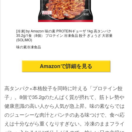
[冷凍] by Amazon 味の素 PROTEINギョーザ 1kg 高タンパク
35.2g/1食（8個） プロテイン 冷凍食品 餃子 ぎょうざ 大容量
(SOLIMO)
味の素冷凍食品
Amazonで詳細を見る
高タンパク×本格餃子を同時に叶える「プロテイン餃
子」。8個で35.2gのたんぱく質が摂れて、筋トレ勢
健康意識の高い人から人気が急上昇。味の素ならでは
のジューシーな肉汁とパンチのある味つけで、食べ応
えは十分ながら重くなりすぎない。冷凍のままフライ