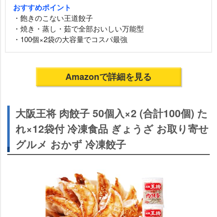
おすすめポイント
・飽きのこない王道餃子
・焼き・蒸し・茹で全部おいしい万能型
・100個×2袋の大容量でコスパ最強
Amazonで詳細を見る
大阪王将 肉餃子 50個入×2 (合計100個) た
れ×12袋付 冷凍食品 ぎょうざ お取り寄せ
グルメ おかず 冷凍餃子