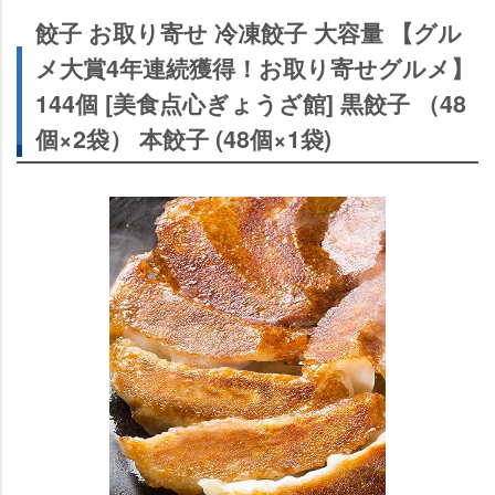
餃子 お取り寄せ 冷凍餃子 大容量 【グル
メ大賞4年連続獲得！お取り寄せグルメ】
144個 [美食点心ぎょうざ館] 黒餃子 （48
個×2袋） 本餃子 (48個×1袋)