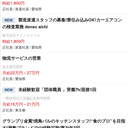
時給1,800円
正社員 / 派遣社員 / 愛知県
製造派遣スタッフの募集!寮住み込みOK!カーエアコン
NEW
の検査業務 denso aichi
株式会社テクノスマイル
時給1,800円
正社員 / 派遣社員 / 愛知県
物流サービスの営業
名古屋営業所
月給22万円～27万円
正社員 / 愛知県
未経験歓迎「団体職員 」実働7h/面接1回
NEW
一般財団法人近藤記念医学財団
月給18万円～21万円
正社員 / 東京都
グランプリ金賞!焼鳥バルのキッチンスタッフ/“食のプロ”を目指
す!複数ブランドでの経験可能/賞与年3回