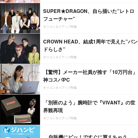
SUPER★DRAGON、自ら描いた”レトロ
フューチャー”
オリコンタイアップ特集
CROWN HEAD、結成1周年で見えた”バン
ドらしさ”
オリコンタイアップ特集
【驚愕】メーカー社員が推す「10万円台」
神コスパPC
オリコンタイアップ特集
「別班のよう」腕時計で『VIVANT』の世
界観再現
オリコンタイアップ特集
自販機にピッ！ですぐに買えちゃう