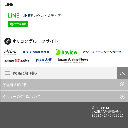
LINE
LINEアカウントメディア
PC版に切り替え
禁無断複写転載
クッキーの使用について
© oricon ME inc.
JASRAC許諾番号：
9009642140Y38026