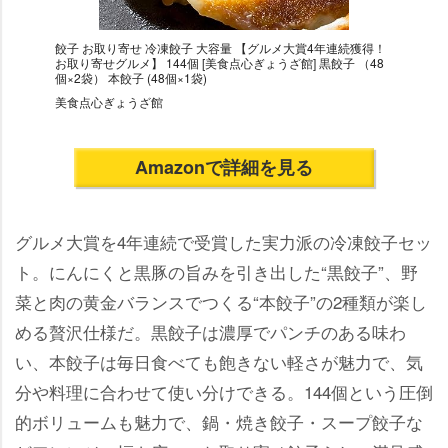
餃子 お取り寄せ 冷凍餃子 大容量 【グルメ大賞4年連続獲得！
お取り寄せグルメ】 144個 [美食点心ぎょうざ館] 黒餃子 （48
個×2袋） 本餃子 (48個×1袋)
美食点心ぎょうざ館
Amazonで詳細を見る
グルメ大賞を4年連続で受賞した実力派の冷凍餃子セッ
ト。にんにくと黒豚の旨みを引き出した“黒餃子”、野
菜と肉の黄金バランスでつくる“本餃子”の2種類が楽し
める贅沢仕様だ。黒餃子は濃厚でパンチのある味わ
い、本餃子は毎日食べても飽きない軽さが魅力で、気
分や料理に合わせて使い分けできる。144個という圧倒
的ボリュームも魅力で、鍋・焼き餃子・スープ餃子な