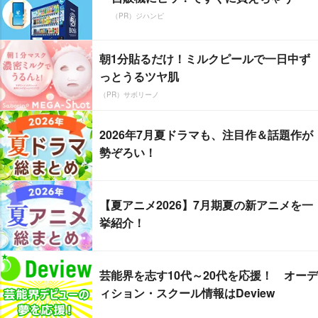
（PR）ジハンピ
朝1分貼るだけ！ミルクピールで一日中ず
っとうるツヤ肌
（PR）サボリーノ
2026年7月夏ドラマも、注目作＆話題作が
勢ぞろい！
【夏アニメ2026】7月期夏の新アニメを一
挙紹介！
芸能界を志す10代～20代を応援！ オーデ
ィション・スクール情報はDeview