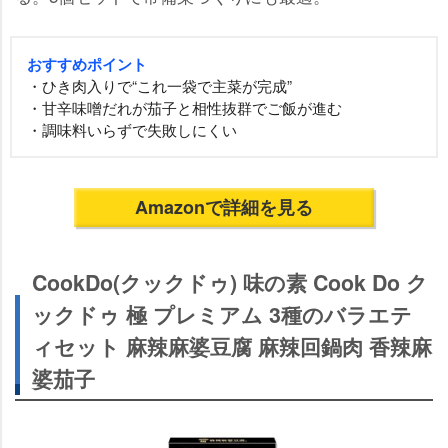
おすすめポイント
・ひき肉入りで“これ一袋で主菜が完成”
・甘辛味噌だれが茄子と相性抜群でご飯が進む
・調味料いらずで失敗しにくい
Amazonで詳細を見る
CookDo(クックドゥ) 味の素 Cook Do ク
ックドゥ 極 プレミアム 3種のバラエテ
ィセット 麻辣麻婆豆腐 麻辣回鍋肉 香辣麻
婆茄子