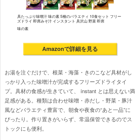
具たっぷり味噌汁 味の素 5種のバラエティ 10食セット フリー
ズドライ 即席みそ汁 インスタント 具沢山 野菜 即席
味の素
Amazonで詳細を見る
お湯を注ぐだけで、根菜・海藻・きのこなど具材がし
っかり入った味噌汁が完成するフリーズドライタイ
プ。具材の食感が生きていて、 instant とは思えない満
足感がある。種類は合わせ味噌・赤だし・野菜・豚汁
風などバラエティ豊富で、朝食や夜食の“あと一品”に
ぴったり。作り置きがいらず、常温保管できるのでス
トックにも便利。