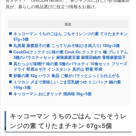
合メディア「ORICON NEWS」。各ジャンルに詳しい担当編集部
員が、暮らしの商品選びに役立つ情報をお届け。
目次
キッコーマン うちのごはん ごちそうレンジの素 てりたまチキン
67g×5個
丸美屋 麻婆茄子の素 こってりみそ味(ひき肉入り) 180g×5個
CookDo(クックドゥ) 味の素 Cook Do クックドゥ 極 プレミアム
3種のバラエティセット 麻辣麻婆豆腐 麻辣回鍋肉 香辣麻婆茄子
具たっぷり味噌汁 味の素 5種のバラエティ 10食セット フリーズ
ドライ 即席みそ汁 インスタント 具沢山 野菜 即席
炒飯の素 42g ハウス 食品 ご飯がパラッとふっくら仕上がる
ミツカン 〆まで美味しい ごま豆乳鍋つゆ ミニパック 鍋の素
144g×5個
キッコーマン おにぎリッチ 焼肉味 56g×5個
キッコーマン うちのごはん ごちそうレ
ンジの素 てりたまチキン 67g×5個