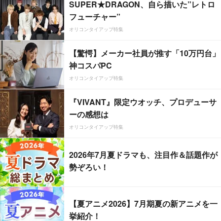
SUPER★DRAGON、自ら描いた”レトロ
フューチャー”
オリコンタイアップ特集
【驚愕】メーカー社員が推す「10万円台」
神コスパPC
オリコンタイアップ特集
『VIVANT』限定ウオッチ、プロデューサ
ーの感想は
オリコンタイアップ特集
2026年7月夏ドラマも、注目作＆話題作が
勢ぞろい！
【夏アニメ2026】7月期夏の新アニメを一
挙紹介！