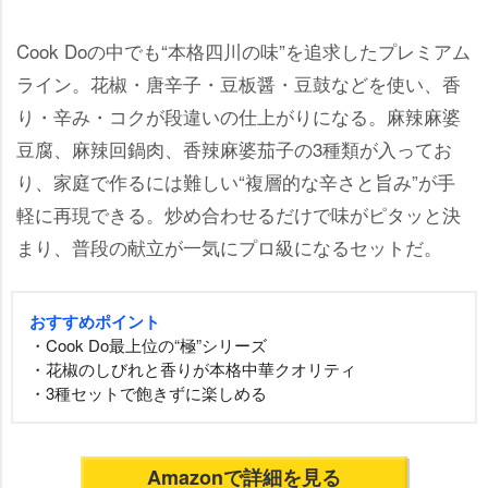
Cook Doの中でも“本格四川の味”を追求したプレミアム
ライン。花椒・唐辛子・豆板醤・豆鼓などを使い、香
り・辛み・コクが段違いの仕上がりになる。麻辣麻婆
豆腐、麻辣回鍋肉、香辣麻婆茄子の3種類が入ってお
り、家庭で作るには難しい“複層的な辛さと旨み”が手
軽に再現できる。炒め合わせるだけで味がピタッと決
まり、普段の献立が一気にプロ級になるセットだ。
おすすめポイント
・Cook Do最上位の“極”シリーズ
・花椒のしびれと香りが本格中華クオリティ
・3種セットで飽きずに楽しめる
Amazonで詳細を見る