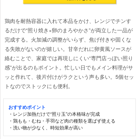
鶏肉を耐熱容器に入れて本品をかけ、レンジでチンす
るだけで“照り焼き×卵のまろやかさ”が両立した一品が
完成する。火加減の調整がいらず、焦げ付きや固くな
る失敗がないのが嬉しい。甘辛だれに卵黄風ソースが
絡むことで、家庭では再現しにくい“専門店っぽい照り
感”が出るのもポイント。忙しい日でもメイン料理がサ
ッと作れて、後片付けがラクという声も多い。5個セッ
トなのでストックにも便利。
おすすめポイント
・レンジ加熱だけで“照り玉”の本格味が完成
・鶏もも・むね・手羽など肉の種類を選ばず使える
・洗い物が少なく、時短効果が高い