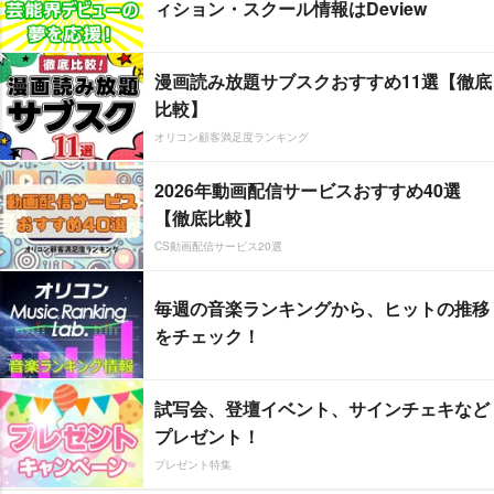
ィション・スクール情報はDeview
漫画読み放題サブスクおすすめ11選【徹底
比較】
オリコン顧客満足度ランキング
2026年動画配信サービスおすすめ40選
【徹底比較】
CS動画配信サービス20選
毎週の音楽ランキングから、ヒットの推移
をチェック！
試写会、登壇イベント、サインチェキなど
プレゼント！
プレゼント特集