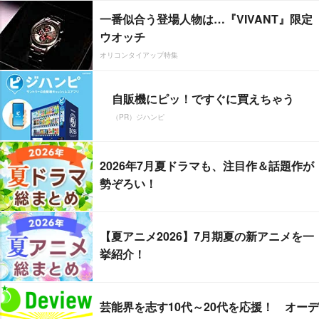
一番似合う登場人物は…『VIVANT』限定
ウオッチ
オリコンタイアップ特集
自販機にピッ！ですぐに買えちゃう
（PR）ジハンピ
2026年7月夏ドラマも、注目作＆話題作が
勢ぞろい！
【夏アニメ2026】7月期夏の新アニメを一
挙紹介！
芸能界を志す10代～20代を応援！ オーデ