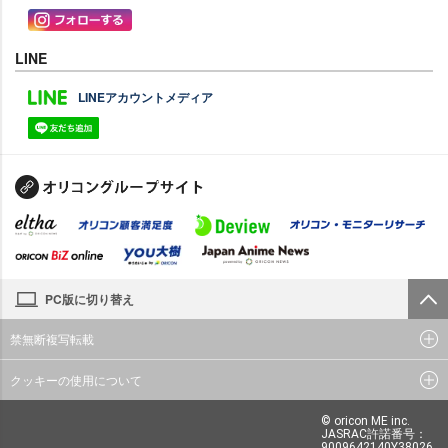
LINE
LINEアカウントメディア
PC版に切り替え
禁無断複写転載
クッキーの使用について
© oricon ME inc.
JASRAC許諾番号：
9009642140Y38026