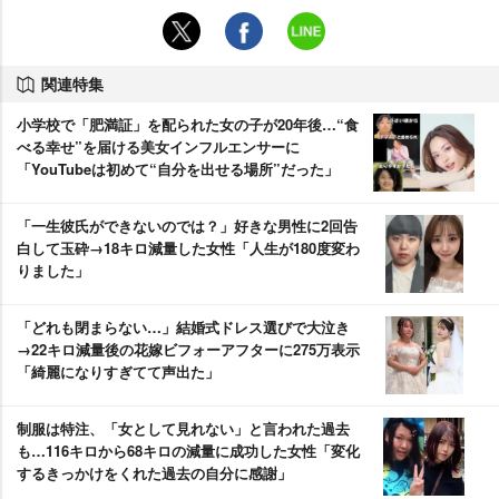
関連特集
小学校で「肥満証」を配られた女の子が20年後…“食
べる幸せ”を届ける美女インフルエンサーに
「YouTubeは初めて“自分を出せる場所”だった」
「一生彼氏ができないのでは？」好きな男性に2回告
白して玉砕→18キロ減量した女性「人生が180度変わ
りました」
「どれも閉まらない…」結婚式ドレス選びで大泣き
→22キロ減量後の花嫁ビフォーアフターに275万表示
「綺麗になりすぎてて声出た」
制服は特注、「女として見れない」と言われた過去
も…116キロから68キロの減量に成功した女性「変化
するきっかけをくれた過去の自分に感謝」