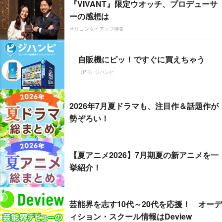
『VIVANT』限定ウオッチ、プロデューサ
ーの感想は
オリコンタイアップ特集
自販機にピッ！ですぐに買えちゃう
（PR）ジハンピ
2026年7月夏ドラマも、注目作＆話題作が
勢ぞろい！
【夏アニメ2026】7月期夏の新アニメを一
挙紹介！
芸能界を志す10代～20代を応援！ オーデ
ィション・スクール情報はDeview