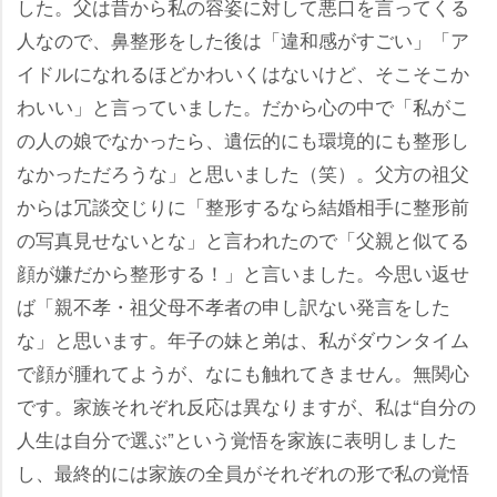
した。父は昔から私の容姿に対して悪口を言ってくる
人なので、鼻整形をした後は「違和感がすごい」「ア
イドルになれるほどかわいくはないけど、そこそこか
わいい」と言っていました。だから心の中で「私がこ
の人の娘でなかったら、遺伝的にも環境的にも整形し
なかっただろうな」と思いました（笑）。父方の祖父
からは冗談交じりに「整形するなら結婚相手に整形前
の写真見せないとな」と言われたので「父親と似てる
顔が嫌だから整形する！」と言いました。今思い返せ
ば「親不孝・祖父母不孝者の申し訳ない発言をした
な」と思います。年子の妹と弟は、私がダウンタイム
で顔が腫れてようが、なにも触れてきません。無関心
です。家族それぞれ反応は異なりますが、私は“自分の
人生は自分で選ぶ”という覚悟を家族に表明しました
し、最終的には家族の全員がそれぞれの形で私の覚悟