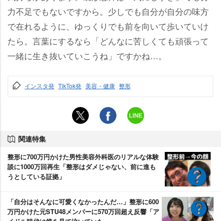
力不足でもないですから。少しでも自分が自分の味方
で在れるように、ゆっくりでも前を向いて歩いていけ
たら。言葉にするなら「どんなに苦しくても頑張って
一緒に生き抜いていこうね」ですかね…。
インスタ発
TikTok発
美容・健康
整形
関連特集
整形に700万円かけた男性美容外科医のリアルな体験
談に1000万回再生「整形はダメじゃない、前に進も
うとしている証拠」
「自分はそんなに可愛くなかったんだ…」整形に600
万円かけた元STU48メンバーに570万回超え反響「ア