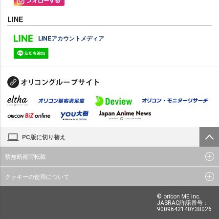
LINE
LINEアカウントメディア
PC版に切り替え
禁無断複写転載
クッキーの使用について
© oricon ME inc.
JASRAC許諾番号：
9009642140Y38026