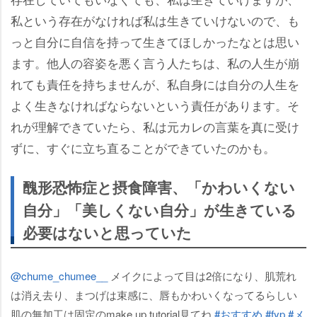
私という存在がなければ私は生きていけないので、も
っと自分に自信を持って生きてほしかったなとは思い
ます。他人の容姿を悪く言う人たちは、私の人生が崩
れても責任を持ちませんが、私自身には自分の人生を
よく生きなければならないという責任があります。そ
れが理解できていたら、私は元カレの言葉を真に受け
ずに、すぐに立ち直ることができていたのかも。
醜形恐怖症と摂食障害、「かわいくない
自分」「美しくない自分」が生きている
必要はないと思っていた
@chume_chumee__
メイクによって目は2倍になり、肌荒れ
は消え去り、まつげは束感に、唇もかわいくなってるらしい
肌の無加工は固定のmake up tutorial見てね
#おすすめ
#fyp
#メ