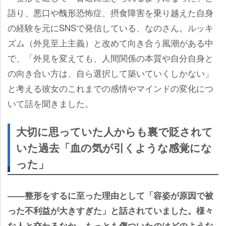
語り、悪口や醜形恐怖症、摂食障害を乗り越えた自身
の経験を元にSNSで発信している、なのさん。ルッキ
ズム（外見至上主義）と改めて向き合う風潮がある中
で、「外見を変えても、人間関係の本質や自分自身と
の向き合い方は、自ら選択して築いていくしかない」
と考える彼女のこれまでの感情やマインドの変化につ
いて話を聞きました。
大切に思っていた人からも裏で貶されて
いた過去「血の気が引くような感覚にな
った」
――整形をするに至った理由として「容姿が原因で被
った不利益が大きすぎた」と話されていました。様々
な人と交わるなか、もっとも傷ついたのはどのような