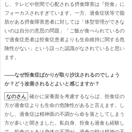
し、テレビや世間で心配される摂食障害は『拒食』に
フォーカスされすぎています。一方、過食症状等で脂
肪がある摂食障害患者に対しては「体型管理ができな
いのは自分の意思の問題」「ご飯が食べられているの
で過食症患者は拒食症患者よりも生命維持に関する危
険性がない」という誤った認識がなされていると思い
ます。
――なぜ拒食症ばかりが取り沙汰されるのでしょう
か？どう改善されるとよいと感じますか？
確かに栄養面を考慮するならば、拒食症の
なのさん
方が過食症よりも生命の危険性があると言えます。し
かし、過食症は精神面の不調から命を落としてしまう
方が多いと聞きました。私自身、拒食も過食も経験し
て、拒食のときは身体の不調が、過食の時は精神の不