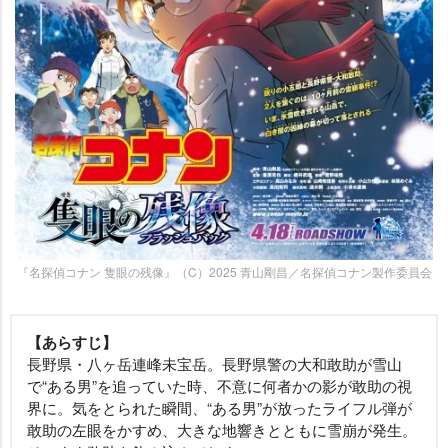
『名探偵コナン 隻眼の残像』（C）2025 青山剛昌／名探偵コナン製作委員会
【あらすじ】
長野県・八ヶ岳連峰未宝岳。長野県警の大和敢助が雪山
で“ある男”を追っていた時、不意に何者かの影が敢助の視
界に。気をとられた瞬間、“ある男”が放ったライフル弾が
敢助の左眼をかすめ、大きな地響きとともに雪崩が発生。