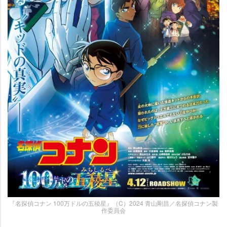
『名探偵コナン 100万ドルの五稜星』（C）2024 青山剛昌／名探偵コナン製
作委員会