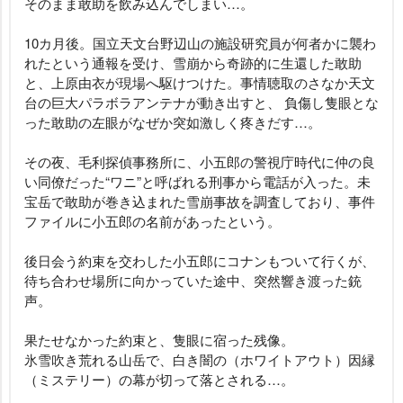
そのまま敢助を飲み込んでしまい…。
10カ月後。国立天文台野辺山の施設研究員が何者かに襲わ
れたという通報を受け、雪崩から奇跡的に生還した敢助
と、上原由衣が現場へ駆けつけた。事情聴取のさなか天文
台の巨大パラボラアンテナが動き出すと、 負傷し隻眼とな
った敢助の左眼がなぜか突如激しく疼きだす…。
その夜、毛利探偵事務所に、小五郎の警視庁時代に仲の良
い同僚だった“ワニ”と呼ばれる刑事から電話が入った。未
宝岳で敢助が巻き込まれた雪崩事故を調査しており、事件
ファイルに小五郎の名前があったという。
後日会う約束を交わした小五郎にコナンもついて行くが、
待ち合わせ場所に向かっていた途中、突然響き渡った銃
声。
果たせなかった約束と、隻眼に宿った残像。
氷雪吹き荒れる山岳で、白き闇の（ホワイトアウト）因縁
（ミステリー）の幕が切って落とされる…。