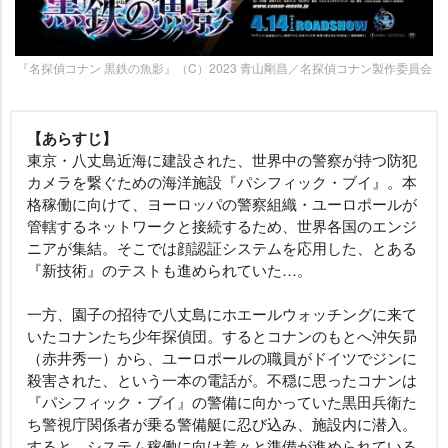
『名探偵コナン 黒鉄の魚影』（C）2023 青山剛昌／名探偵コナン製作委員会
【あらすじ】
東京・八丈島近海に建設された、世界中の警察が持つ防犯
カメラを繋ぐための海洋施設『パシフィック・ブイ』。本
格稼働に向けて、ヨーロッパの警察組織・ユーロポールが
管轄するネットワークと接続するため、世界各国のエンジ
ニアが集結。そこでは顔認証システムを応用した、とある
『新技術』のテストも進められていた…。
一方、園子の招待で八丈島にホエールウォッチングに来て
いたコナンたち少年探偵団。するとコナンのもとへ沖矢昴
（赤井秀一）から、ユーロポールの職員がドイツでジンに
殺害された、という一本の電話が。不穏に思ったコナンは
『パシフィック・ブイ』の警備に向かっていた黒田兵衛た
ち警視庁関係者が乗る警備艇に忍び込み、施設内に潜入。
すると、システム稼働に向け着々と準備が進められている