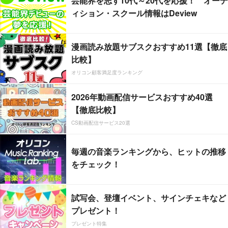
芸能界を志す10代～20代を応援！ オーデ
ィション・スクール情報はDeview
漫画読み放題サブスクおすすめ11選【徹底
比較】
オリコン顧客満足度ランキング
2026年動画配信サービスおすすめ40選
【徹底比較】
CS動画配信サービス20選
毎週の音楽ランキングから、ヒットの推移
をチェック！
試写会、登壇イベント、サインチェキなど
プレゼント！
プレゼント特集