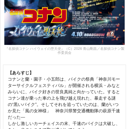
『名探偵コナン ハイウェイの堕天使』（C）2026 青山剛昌／名探偵コナン製
作委員会
【あらすじ】
コナンと蘭・園子・小五郎は、バイクの祭典「神奈川モー
ターサイクルフェスティバル」が開催される横浜・みなと
みらいに、バイク好きの世良真純と向かっていた。すると
コナン達が乗った車の上を飛び越え現れた、暴走する謎
の“黒いバイク”。そしてそれを追っていたのは、蘭がいつ
か見た「風の女神様」 神奈川県警交通機動隊の萩原千速
だった―
しかし激しいカーチェイスの末、千速のバイクは大破し、