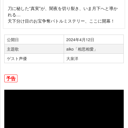
刀に秘した“真実”が、闇夜を切り裂き、いま月下へと導か
れる…
天下分け目のお宝争奪バトルミステリー、ここに開幕！
公開日
2024年4月12日
主題歌
aiko「相思相愛」
ゲスト声優
大泉洋
予告