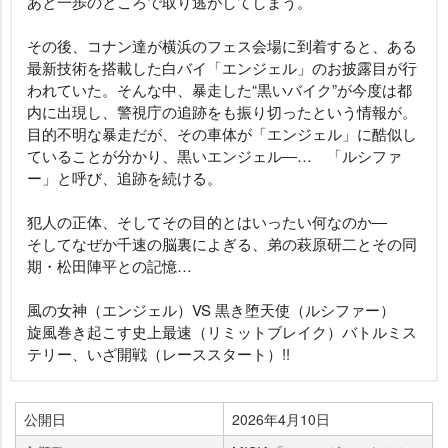
あと一歩のところで取り逃がしてしまう。
その後、コナン達が横浜のフェス会場に到着すると、ある
最新技術を搭載した白バイ「エンジェル」のお披露目が行
われていた。そんな中、暴走した“黒いバイク”が今度は都
内に出現し、警視庁の追跡をも振り切ったという情報が。
目的不明な暴走だが、その車体が「エンジェル」に酷似し
ていることが分かり、黒いエンジェル―… 「ルシファ
ー」と呼び、追跡を続ける。
犯人の正体、そしてその目的とはいったい何なのか―
そしてなぜか千速の脳裏によぎる、弟の萩原研二とその同
期・松田陣平との記憶…
風の女神（エンジェル）VS 黒き堕天使（ルシファー）
旋風巻き起こす史上最速（リミットブレイク）バトルミス
テリー、いざ開戦（レーススタート）!!
公開日
2026年4月10日