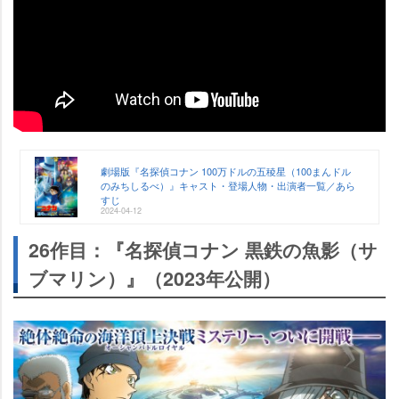
劇場版『名探偵コナン 100万ドルの五稜星（100まんドル
のみちしるべ）』キャスト・登場人物・出演者一覧／あら
すじ
2024-04-12
26作目：『名探偵コナン 黒鉄の魚影（サ
ブマリン）』（2023年公開）