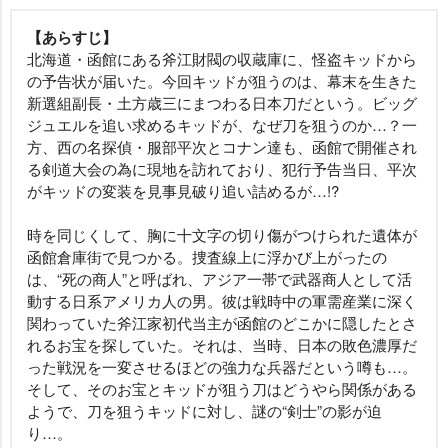
【あらすじ】
北海道・函館にある斧江財閥の収蔵庫に、怪盗キッドから
の予告状が届いた。今回キッドが狙うのは、幕末を生きた
新選組副長・土方歳三にまつわる日本刀だという。ビッグ
ジュエルを追い求めるキッドが、なぜ刀を狙うのか…？一
方、西の名探偵・服部平次とコナン達も、函館で開催され
る剣道大会の為に現地を訪れており、犯行予告当日、平次
がキッドの変装を見事見破り追い詰めるが…!?
時を同じくして、胸に十文字の切り傷がつけられた遺体が
函館倉庫街で見つかる。捜査線上に浮かび上がったの
は、“死の商人”と呼ばれ、アジア一帯で武器商人として活
動する日系アメリカ人の男。彼は戦時中の軍需産業に深く
関わっていた斧江家初代当主が函館のどこかに隠したとさ
れるお宝を探していた。それは、当時、日本の敗色濃厚だ
った戦況を一変させるほどの強力な兵器だという噂も…。
そして、そのお宝とキッドが狙う刀はどうやら関係がある
ようで、刀を狙うキッドに対し、謎の“剣士”の影が迫
り…。