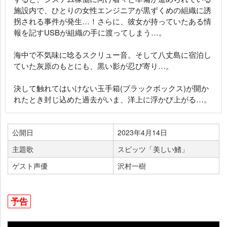
施設内で、ひとりの女性エンジニアが黒ずくめの組織に誘
拐される事件が発生…！さらに、彼女が持っていたある情
報を記すUSBが組織の手に渡ってしまう…。
海中で不気味に唸るスクリュー音。そして八丈島に宿泊し
ていた灰原のもとにも、黒い影が忍び寄り…。
決して触れてはいけない玉手箱(ブラックボックス)が開か
れたとき封じ込めた過去がいま、洋上に浮かび上がる…。
公開日
2023年4月14日
主題歌
スピッツ「美しい鰭」
ゲスト声優
沢村一樹
予告