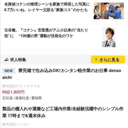
名探偵コナンの推理シーンを家族で再現した写真に
6.7万いいね、レイヤー父語る“家族コス”のかたち
古谷徹、『コナン』安室透がアムロ以来の“当たり
役”に “100億の男”運動が活発化のワケ
求人特集
さらに見る
寮完備で住み込みOK!カンタン軽作業のお仕事 denso
NEW
aichi
株式会社テクノスマイル
時給1,800円
正社員 / 派遣社員 / 愛知県
製品の棚入れや運搬など工場内作業/未経験活躍中のシンプル作
業 17時まで&週末休み
株式会社トーコー