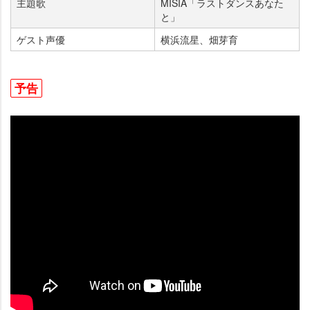
主題歌
MISIA「ラストダンスあなた
と」
ゲスト声優
横浜流星、畑芽育
予告