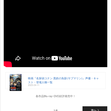
映画『名探偵コナン 黒鉄の魚影(サブマリン)』声優・キャ
スト・登場人物一覧
2023-04-11
各作品Blu-ray･DVD好評発売中！
1/6
次へ