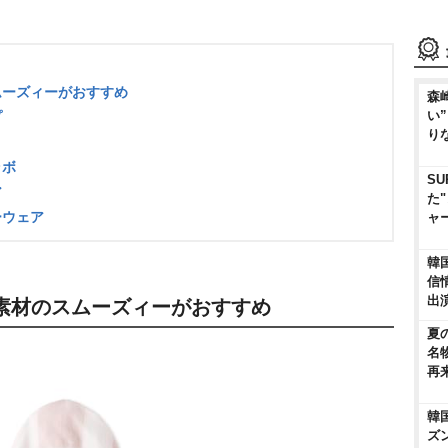
ムーズィーがおすすめ
森
い
プ
り
ラボ
SU
ア
た
ーウェア
ャ
韓
信
出
素材のスムーズィーがおすすめ
夏
名
再
韓
ズ