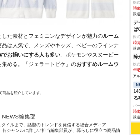
株
時給
派遣
デ
ば
とした素材とフェミニンなデザインが魅力の
ルーム
株
時給
商品は人気で、メンズやキッズ、ベビーのラインナ
派遣
族でお揃いにする人も多い
。ポケモンやスヌーピー
障
を集める。「ジェラートピケ」の
おすすめルームウ
株
年収
アル
N
1
て商品を紹介しています。
る
パ
時給
N NEWS編集部
派遣
スタイルまで、話題のトレンドを発信する総合メディア
WS」。各ジャンルに詳しい担当編集部員が、暮らしに役立つ商品情