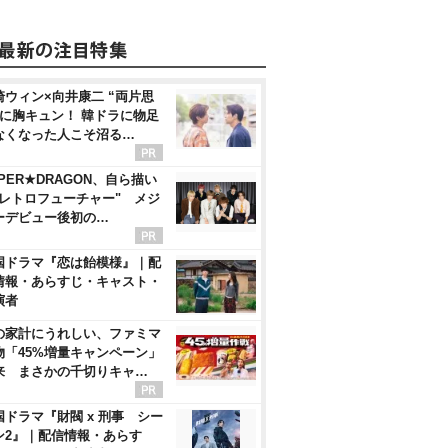
崎ウィン×向井康二 “両片思
”に胸キュン！ 韓ドラに物足
なくなった人こそ沼る…
PER★DRAGON、自ら描い
"レトロフューチャー" メジ
ーデビュー後初の…
国ドラマ『恋は飴模様』｜配
情報・あらすじ・キャスト・
演者
の家計にうれしい、ファミマ
物「45%増量キャンペーン」
来 まさかの千切りキャ…
国ドラマ『財閥 x 刑事 シー
ン2』｜配信情報・あらす