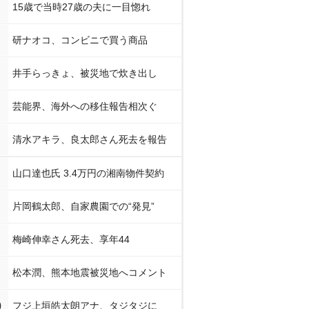
15歳で当時27歳の夫に一目惚れ
研ナオコ、コンビニで買う商品
井手らっきょ、被災地で炊き出し
芸能界、海外への移住報告相次ぐ
清水アキラ、良太郎さん死去を報告
山口達也氏 3.4万円の湘南物件契約
片岡鶴太郎、自家農園での“発見”
梅崎伸幸さん死去、享年44
松本潤、熊本地震被災地へコメント
0
フジ上垣皓太朗アナ、タジタジに