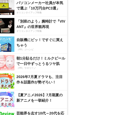
パソコンメーカー社員が本気
で選ぶ「10万円台PC3選」
オリコンタイアップ特集
「別班のよう」腕時計で『VIV
ANT』の世界観再現
オリコンタイアップ特集
自販機にピッ！ですぐに買え
ちゃう
（PR）ジハンピ
朝1分貼るだけ！ミルクピール
で一日中ずっとうるツヤ肌
（PR）サボリーノ
2026年7月夏ドラマも、注目
作＆話題作が勢ぞろい！
【夏アニメ2026】7月期夏の
新アニメを一挙紹介！
芸能界を志す10代～20代を応