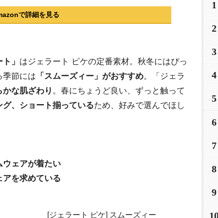
1
mazonで詳細を見る
2
3
ート」
はジェラート ピケの定番素材。秋冬にはぴっ
4
る季節には
「スムーズィー」がおすすめ
。「ジェラ
らかな肌ざわり
。春にちょうど良い、ずっと触って
5
ング、ショート揃っている
ため、好みで選んでほし
6
7
ムウェアが着たい
8
ェアを求めている
9
1
[ジェラート ピケ] スムーズィー