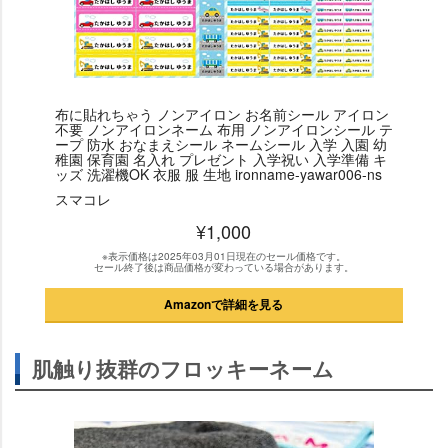
布に貼れちゃう ノンアイロン お名前シール アイロン
不要 ノンアイロンネーム 布用 ノンアイロンシール テ
ープ 防水 おなまえシール ネームシール 入学 入園 幼
稚園 保育園 名入れ プレゼント 入学祝い 入学準備 キ
ッズ 洗濯機OK 衣服 服 生地 ironname-yawar006-ns
スマコレ
¥1,000
※表示価格は2025年03月01日現在のセール価格です。
セール終了後は商品価格が変わっている場合があります。
Amazonで詳細を見る
肌触り抜群のフロッキーネーム