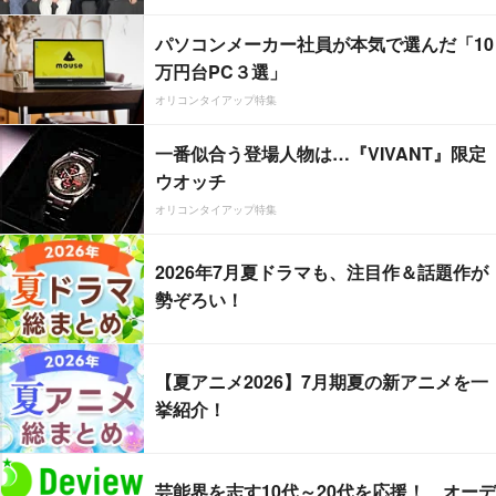
パソコンメーカー社員が本気で選んだ「10
万円台PC３選」
オリコンタイアップ特集
一番似合う登場人物は…『VIVANT』限定
ウオッチ
オリコンタイアップ特集
2026年7月夏ドラマも、注目作＆話題作が
勢ぞろい！
【夏アニメ2026】7月期夏の新アニメを一
挙紹介！
芸能界を志す10代～20代を応援！ オーデ