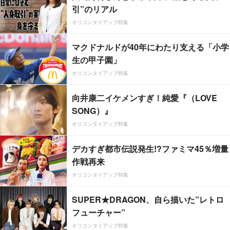
引”のリアル
オリコンタイアップ特集
マクドナルドが40年にわたり支える「小学
生の甲子園」
オリコンタイアップ特集
向井康二イケメンすぎ！純愛『（LOVE
SONG）』
オリコンタイアップ特集
デカすぎ都市伝説発生!?ファミマ45％増量
作戦再来
オリコンタイアップ特集
SUPER★DRAGON、自ら描いた”レトロ
フューチャー”
オリコンタイアップ特集