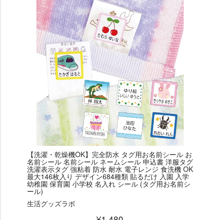
【洗濯・乾燥機OK】完全防水 タグ用お名前シール お
名前シール 名前シール ネームシール 申込書 洋服タグ
洗濯表示タグ 強粘着 防水 耐水 電子レンジ 食洗機 OK
最大146枚入り デザイン684種類 貼るだけ 入園 入学
幼稚園 保育園 小学校 名入れ シール (タグ用お名前シ
ール)
生活グッズラボ
¥1,480