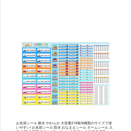
お名前シール 耐水 やわらか 大容量218枚!6種類のサイズで使
いやすい! お名前シール 防水 おなまえシール ネームシール 入