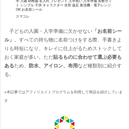
学 入園 幼稚園 名入れ プレゼント 入学祝い 入学準備 算数セッ
ト シンプル 子供 キャラクター 水筒 遠足 食洗機・電子レンジ
OK お名前シール
スマコレ
子どもの入園・入学準備に欠かせない
「お名前シー
。すべての持ち物に名前つけをする際、手書きよ
ル」
りも時短になり、キレイに仕上がるためストックして
おく家庭が多い。ただ
貼るものに合わせて選ぶ必要も
ため、
など種類別に紹介す
ある
防水、アイロン、布用
る。
※本記事ではアフィリエイトプログラムを利用して商品を紹介していま
す