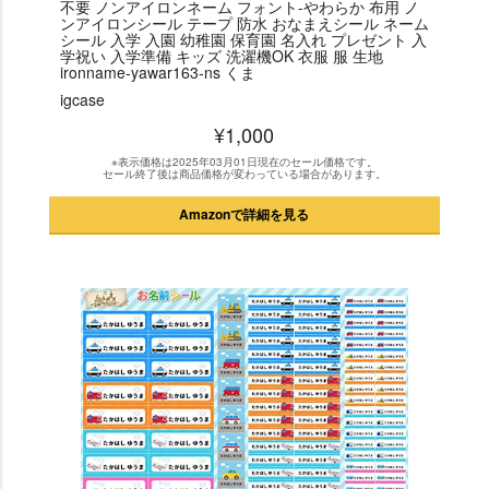
不要 ノンアイロンネーム フォント-やわらか 布用 ノ
ンアイロンシール テープ 防水 おなまえシール ネーム
シール 入学 入園 幼稚園 保育園 名入れ プレゼント 入
学祝い 入学準備 キッズ 洗濯機OK 衣服 服 生地
ironname-yawar163-ns くま
igcase
¥1,000
※表示価格は2025年03月01日現在のセール価格です。
セール終了後は商品価格が変わっている場合があります。
Amazonで詳細を見る