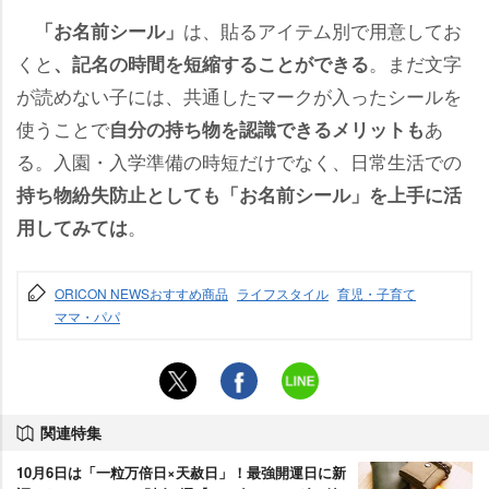
は、貼るアイテム別で用意してお
「お名前シール」
くと
。まだ文字
、記名の時間を短縮することができる
が読めない子には、共通したマークが入ったシールを
使うことで
あ
自分の持ち物を認識できるメリットも
る。入園・入学準備の時短だけでなく、日常生活での
持ち物紛失防止としても「お名前シール」を上手に活
。
用してみては
ORICON NEWSおすすめ商品
ライフスタイル
育児・子育て
ママ・パパ
関連特集
10月6日は「一粒万倍日×天赦日」！最強開運日に新