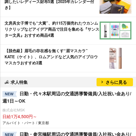
調したいレディース財布5選【2025年カレンダー付
き】
文房具女子博でも“大賞”、約115万個売れたウカンム
リクリップなどアイデア商品で注目を集める『サンス
ター文具』おすすめ商品4選
【脱色級】眉毛の存在感を無くす“眉マスカラ”
KATE（ケイト）、ロムアンドなど人気のアイブロウ
マスカラおすすめ3選
求人特集
さらに見る
日勤・代々木駅周辺の交通誘導警備員/入社祝い金あり/
NEW
週1日～OK
株式会社MSK
日給1万4,500円～
アルバイト・パート / 東京都
日勤・参宮橋駅周辺の交通誘導警備員/入社祝い金あり/
NEW