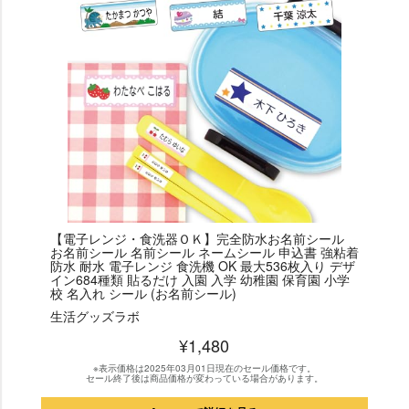
【電子レンジ・食洗器ＯＫ】完全防水お名前シール
お名前シール 名前シール ネームシール 申込書 強粘着
防水 耐水 電子レンジ 食洗機 OK 最大536枚入り デザ
イン684種類 貼るだけ 入園 入学 幼稚園 保育園 小学
校 名入れ シール (お名前シール)
生活グッズラボ
¥1,480
※表示価格は2025年03月01日現在のセール価格です。
セール終了後は商品価格が変わっている場合があります。