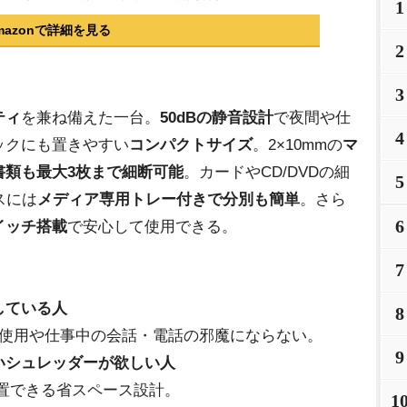
1
mazonで詳細を見る
2
3
ティ
を兼ね備えた一台。
50dBの静音設計
で夜間や仕
4
ックにも置きやすい
コンパクトサイズ
。2×10mmの
マ
書類も最大3枚まで細断可能
。カードやCD/DVDの細
5
スには
メディア専用トレー付きで分別も簡単
。さら
6
イッチ搭載
で安心して使用できる。
7
している人
8
の使用や仕事中の会話・電話の邪魔にならない。
9
いシュレッダーが欲しい人
置できる省スペース設計。
1