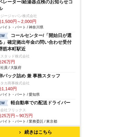
ペレーター/給湯器点検のお知らせコ
ル
ナジージャパン株式会社
1,500円～2,000円
バイト・パート / 神奈川県
コールセンター/「開始日が選
EW
る」確定拠出年金の問い合わせ受付
堺筋本町駅近
ンスタッド株式会社
給26万円
社員 / 大阪府
卵パック詰め 兼 事務スタッフ
ルタカ商事株式会社
1,140円
バイト・パート / 愛知県
軽自動車での配送ドライバー
EW
式会社フリックス
給25万円～90万円
バイト・パート / 業務委託 / 東京都
続きはこちら