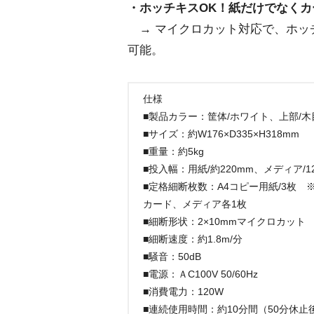
・ホッチキスOK！紙だけでなくカー
→ マイクロカット対応で、ホッ
可能。
仕様
■製品カラー：筐体/ホワイト、上部/
■サイズ：約W176×D335×H318mm
■重量：約5kg
■投入幅：用紙/約220mm、メディア/1
■定格細断枚数：A4コピー用紙/3枚 
カード、メディア各1枚
■細断形状：2×10mmマイクロカット
■細断速度：約1.8m/分
■騒音：50dB
■電源：ＡC100V 50/60Hz
■消費電力：120W
■連続使用時間：約10分間（50分休止