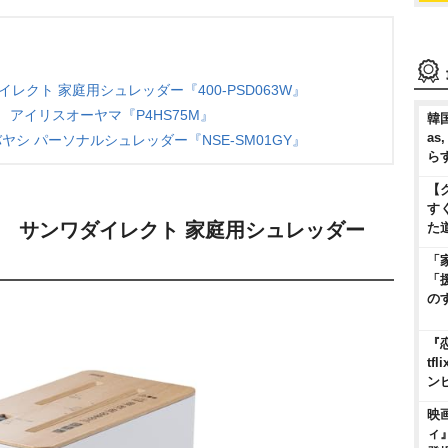
レクト 家庭用シュレッダー『400-PSD063W』
アイリスオーヤマ『P4HS75M』
韓国
as
シ パーソナルシュレッダー『NSE-SM01GY』
ら
【
す
！ サンワダイレクト 家庭用シュレッダー
た
「
「
の
『
t
ン
映
ィ