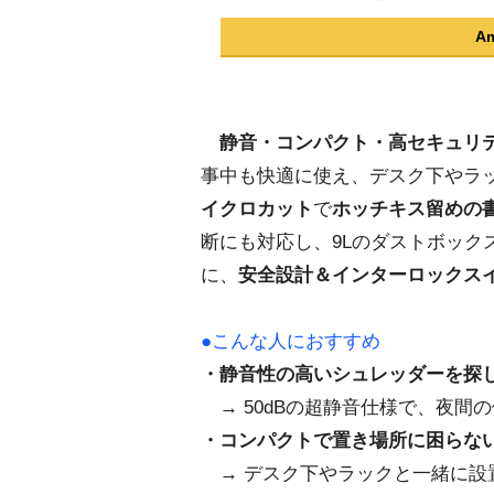
A
静音・コンパクト・高セキュリ
事中も快適に使え、デスク下やラ
イクロカット
で
ホッチキス留めの
断にも対応し、9Lのダストボック
に、
安全設計＆インターロックス
●こんな人におすすめ
・静音性の高いシュレッダーを探
→ 50dBの超静音仕様で、夜間
・コンパクトで置き場所に困らな
→ デスク下やラックと一緒に設