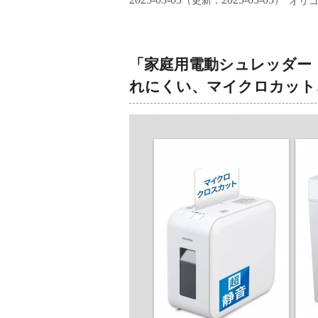
（更新：
）
オリ
「家庭用電動シュレッダー
れにくい、マイクロカット