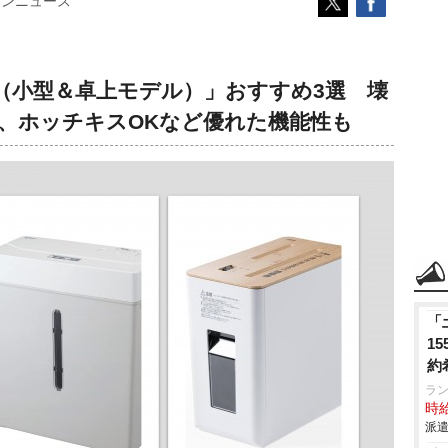
コンニュース
（小型＆卓上モデル）」おすすめ3選 壊
、ホッチキスOKなど優れた機能性も
「
1
約
ラ
時給
派遣