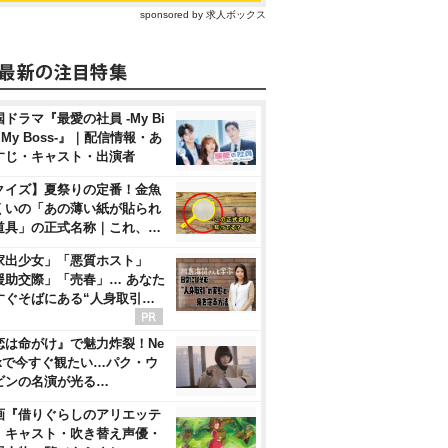
sponsored by 求人ボックス
ドラマ『最愛の社員 -My Bi
, My Boss-』｜配信情報・あ
すじ・キャスト・出演者
クイズ】夏祭りの定番！金魚
くいの「あの薄い紙が貼られ
道具」の正式名称｜これ、…
家出少女」「悪質ホスト」
援助交際」「売春」… あなた
すぐそばにある“人身取引…
恋は命がけ』で魅力炸裂！Ne
flixで今すぐ観たい…パク・ウ
ビンの名演が光る…
画『借りぐらしのアリエッテ
』キャスト・吹き替え声優・