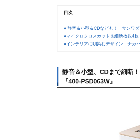
目次
● 静音＆小型＆CDなども！ サンワダイ
●マイクロクロスカット＆細断枚数4枚 
●インテリアに馴染むデザイン ナカバヤ
静音＆小型、CDまで細断
『400-PSD063W』