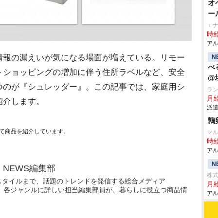
オ
ー
エ
時給
アル
報の漏えいが気になる場面が増えている。リモー
N
べ
トショッピングの増加に伴う住所ラベルなど、安全
@
つのが『シュレッダー』。この記事では、家庭用シ
ラ
月
紹介します。
派遣
鶉
て商品を紹介しています。
マ
時給
アル
N
N NEWS編集部
株
スタイルまで、話題のトレンドを発信する総合メディア
月
WS」。各ジャンルに詳しい担当編集部員が、暮らしに役立つ商品情
アル