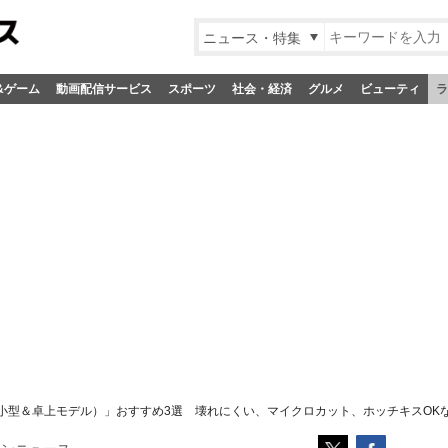
ニュース・特集
&ゲーム
動画配信サービス
スポーツ
社会・経済
グルメ
ビューティ
ラ
小型＆卓上モデル）」おすすめ3選 壊れにくい、マイクロカット、ホッチキスOK