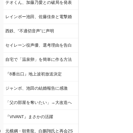
テオくん、加藤乃愛との破局を発表
レインボー池田、佐藤佳奈と電撃婚
西鉄、“不適切音声”に声明
セイレーン役声優、選考理由を告白
自宅で「温泉卵」を簡単に作る方法
『8番出口』地上波初放送決定
ジャンボ、池田の結婚報告に感激
「父の部屋を奪いたい」→大改造へ
『VIVANT』まさかの活躍
0
元横綱・朝青龍、白鵬翔氏と再会2S