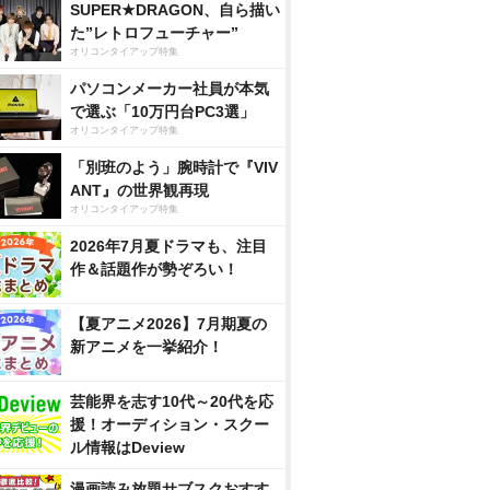
SUPER★DRAGON、自ら描い
た”レトロフューチャー”
オリコンタイアップ特集
パソコンメーカー社員が本気
で選ぶ「10万円台PC3選」
オリコンタイアップ特集
「別班のよう」腕時計で『VIV
ANT』の世界観再現
オリコンタイアップ特集
2026年7月夏ドラマも、注目
作＆話題作が勢ぞろい！
【夏アニメ2026】7月期夏の
新アニメを一挙紹介！
芸能界を志す10代～20代を応
援！オーディション・スクー
ル情報はDeview
漫画読み放題サブスクおすす