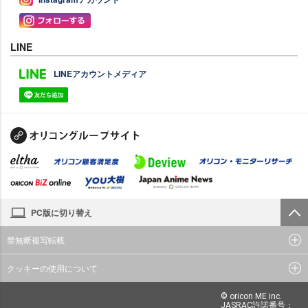
LINE
LINEアカウントメディア
PC版に切り替え
禁無断複写転載
クッキーの使用について
© oricon ME inc.
JASRAC許諾番号：