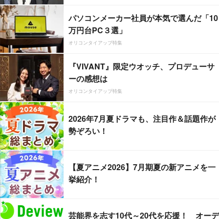
パソコンメーカー社員が本気で選んだ「10
万円台PC３選」
オリコンタイアップ特集
『VIVANT』限定ウオッチ、プロデューサ
ーの感想は
オリコンタイアップ特集
2026年7月夏ドラマも、注目作＆話題作が
勢ぞろい！
【夏アニメ2026】7月期夏の新アニメを一
挙紹介！
芸能界を志す10代～20代を応援！ オーデ