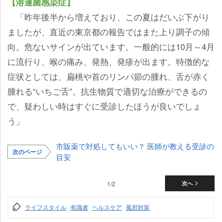
【溶連菌感染症】
「昨年後半から増えており、この夏はだいぶ下がり
ましたが、直近の東京都の報告ではまた上り調子の傾
向。危ないサインが出ています。一般的には10月～4月
に流行り、喉の痛み、発熱、発疹が出ます。特徴的な
症状としては、扁桃や首のリンパ節の腫れ、舌が赤く
腫れる“いちご舌”。抗生物質で適切な治療ができるの
で、疑わしい時はすぐに受診したほうが良いでしょ
う」
市販薬で対処してもいい？ 医師が教える受診の
次のページ
目安
1/2
次へ
ライフスタイル
有識者
ヘルスケア
風邪対策