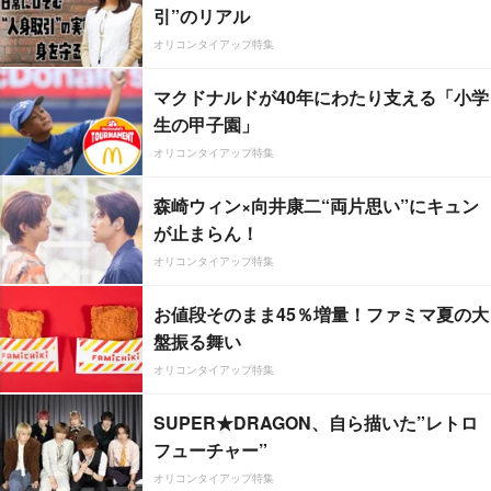
引”のリアル
オリコンタイアップ特集
マクドナルドが40年にわたり支える「小学
生の甲子園」
オリコンタイアップ特集
森崎ウィン×向井康二“両片思い”にキュン
が止まらん！
オリコンタイアップ特集
お値段そのまま45％増量！ファミマ夏の大
盤振る舞い
オリコンタイアップ特集
SUPER★DRAGON、自ら描いた”レトロ
フューチャー”
オリコンタイアップ特集