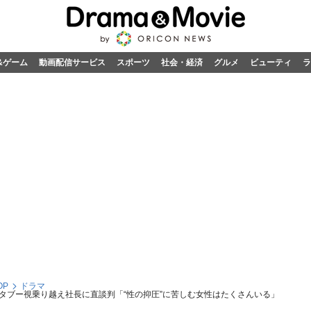
&ゲーム
動画配信サービス
スポーツ
社会・経済
グルメ
ビューティ
ラ
OP
ドラマ
タブー視乗り越え社長に直談判「“性の抑圧”に苦しむ女性はたくさんいる」