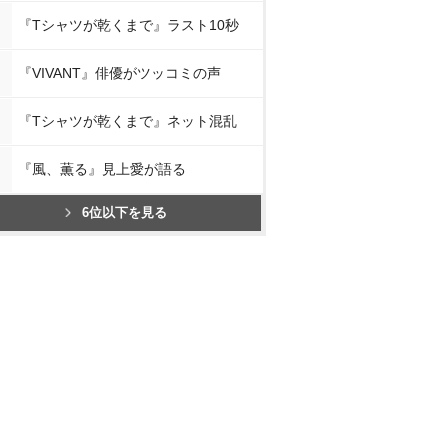
『Tシャツが乾くまで』ラスト10秒
『VIVANT』俳優がツッコミの声
『Tシャツが乾くまで』ネット混乱
『風、薫る』見上愛が語る
6位以下を見る