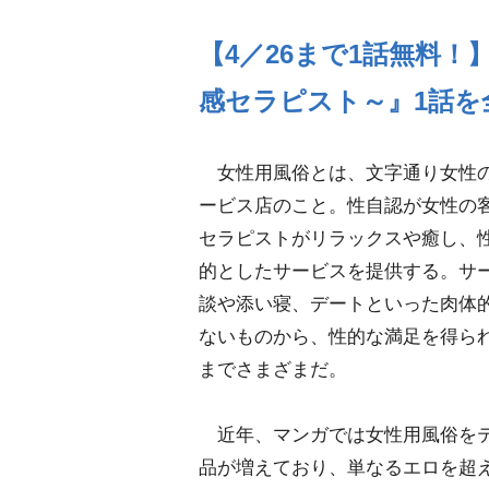
【4／26まで1話無料
感セラピスト～』1話を
女性用風俗とは、文字通り女性
ービス店のこと。性自認が女性の
セラピストがリラックスや癒し、
的としたサービスを提供する。サ
談や添い寝、デートといった肉体
ないものから、性的な満足を得ら
までさまざまだ。
近年、マンガでは女性用風俗を
品が増えており、単なるエロを超