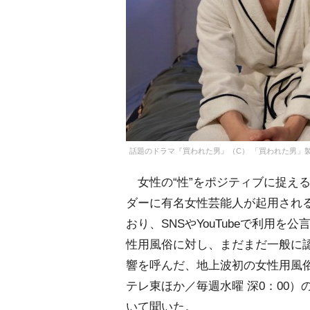
話題のドラマ『買われた男』（C） 「買われた男」
女性の“性”をポジティブに捉え
ダーに有名女性芸能人が起用され
おり、SNSやYouTubeで利用
性用風俗に対し、まだまだ一般に
響を呼んだ、地上波初の女性用風
テレ東ほか／毎週水曜 深0：00
いて聞いた。