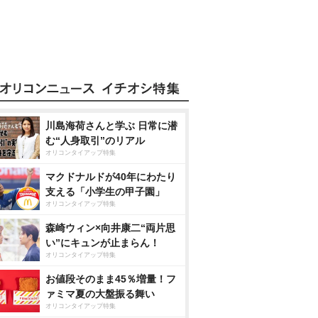
川島海荷さんと学ぶ 日常に潜
む“人身取引”のリアル
オリコンタイアップ特集
マクドナルドが40年にわたり
支える「小学生の甲子園」
オリコンタイアップ特集
森崎ウィン×向井康二“両片思
い”にキュンが止まらん！
オリコンタイアップ特集
お値段そのまま45％増量！フ
ァミマ夏の大盤振る舞い
オリコンタイアップ特集