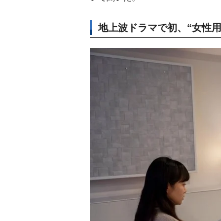
地上波ドラマで初、“女性用