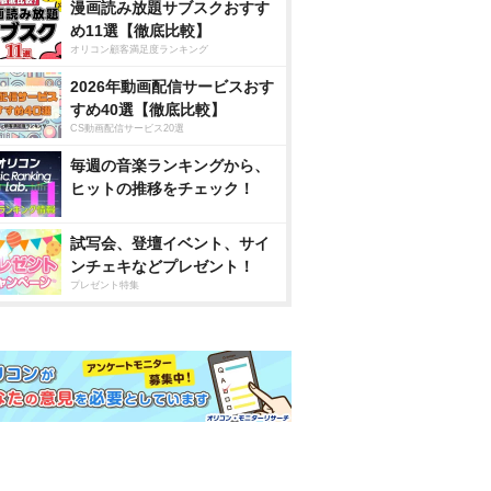
漫画読み放題サブスクおすす
め11選【徹底比較】
オリコン顧客満足度ランキング
2026年動画配信サービスおす
すめ40選【徹底比較】
CS動画配信サービス20選
毎週の音楽ランキングから、
ヒットの推移をチェック！
試写会、登壇イベント、サイ
ンチェキなどプレゼント！
プレゼント特集