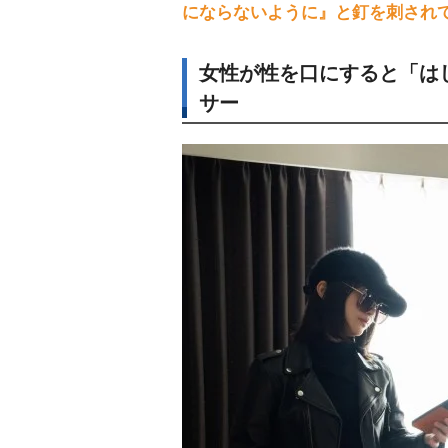
にならないように』と釘を刺され
女性が性を口にすると「は
サー