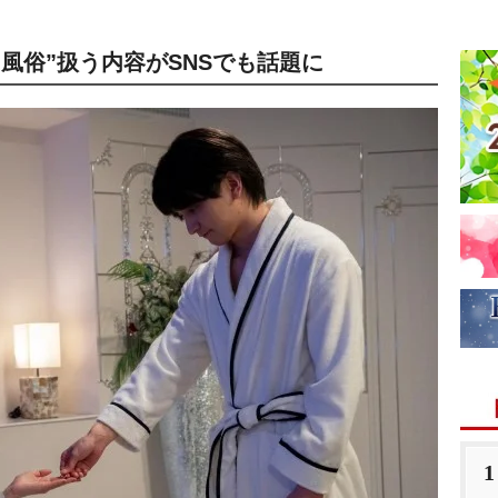
風俗”扱う内容がSNSでも話題に
1