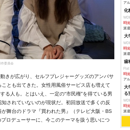
アル
化
WD
時給
派遣
大
WD
時給
派遣
歯
製作委員会
Flat
時給
る動きが広がり、セルフプレジャーグッズのアンバサ
アル
ることも出てきた。女性用風俗サービス店も増えて
大
る
を公言する人も。とはいえ、一定の“市民権”を得ている男
WD
認知されていないのが現状だ。初回放送で多くの反
時給
俗が舞台のドラマ『買われた男』（テレビ大阪・BS
派遣
）のプロデューサーに、今このテーマを扱う思いにつ