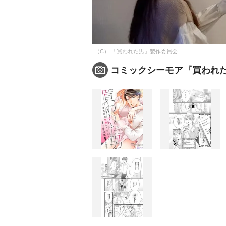
（C） 「買われた男」製作委員会
コミックシーモア『買われ