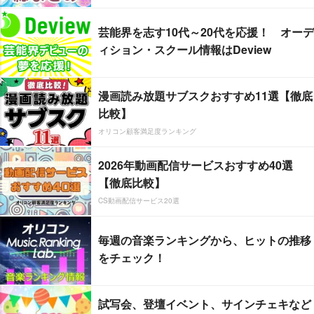
芸能界を志す10代～20代を応援！ オーデ
ィション・スクール情報はDeview
漫画読み放題サブスクおすすめ11選【徹底
比較】
オリコン顧客満足度ランキング
2026年動画配信サービスおすすめ40選
【徹底比較】
CS動画配信サービス20選
毎週の音楽ランキングから、ヒットの推移
をチェック！
試写会、登壇イベント、サインチェキなど