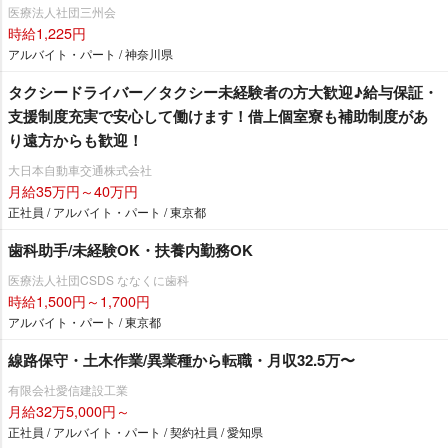
医療法人社団三州会
時給1,225円
アルバイト・パート / 神奈川県
タクシードライバー／タクシー未経験者の方大歓迎♪給与保証・
支援制度充実で安心して働けます！借上個室寮も補助制度があ
り遠方からも歓迎！
大日本自動車交通株式会社
月給35万円～40万円
正社員 / アルバイト・パート / 東京都
歯科助手/未経験OK・扶養内勤務OK
医療法人社団CSDS ななくに歯科
時給1,500円～1,700円
アルバイト・パート / 東京都
線路保守・土木作業/異業種から転職・月収32.5万〜
有限会社愛信建設工業
月給32万5,000円～
正社員 / アルバイト・パート / 契約社員 / 愛知県