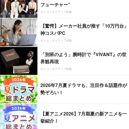
フューチャー”
オリコンタイアップ特集
【驚愕】メーカー社員が推す「10万円台」
神コスパPC
オリコンタイアップ特集
「別班のよう」腕時計で『VIVANT』の世
界観再現
オリコンタイアップ特集
2026年7月夏ドラマも、注目作＆話題作が
勢ぞろい！
【夏アニメ2026】7月期夏の新アニメを一
挙紹介！