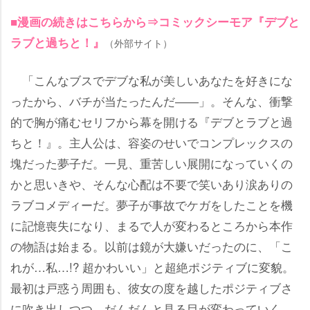
■漫画の続きはこちらから⇒コミックシーモア『デブと
ラブと過ちと！』
（外部サイト）
「こんなブスでデブな私が美しいあなたを好きにな
ったから、バチが当たったんだ――」。そんな、衝撃
的で胸が痛むセリフから幕を開ける『デブとラブと過
ちと！』。主人公は、容姿のせいでコンプレックスの
塊だった夢子だ。一見、重苦しい展開になっていくの
かと思いきや、そんな心配は不要で笑いあり涙ありの
ラブコメディーだ。夢子が事故でケガをしたことを機
に記憶喪失になり、まるで人が変わるところから本作
の物語は始まる。以前は鏡が大嫌いだったのに、「こ
れが…私…!? 超かわいい」と超絶ポジティブに変貌。
最初は戸惑う周囲も、彼女の度を越したポジティブさ
に吹き出しつつ、だんだんと見る目が変わっていく。