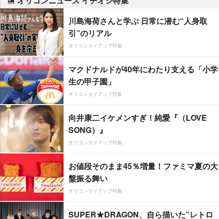
オリコンニュース イチオシ特集
川島海荷さんと学ぶ 日常に潜む“人身取
引”のリアル
オリコンタイアップ特集
マクドナルドが40年にわたり支える「小学
生の甲子園」
オリコンタイアップ特集
向井康二イケメンすぎ！純愛『（LOVE
SONG）』
オリコンタイアップ特集
お値段そのまま45％増量！ファミマ夏の大
盤振る舞い
オリコンタイアップ特集
SUPER★DRAGON、自ら描いた”レトロ