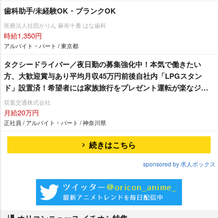
歯科助手/未経験OK・ブランクOK
医療法人社団かりん 麻布十番 はな歯科
時給1,350円
アルバイト・パート / 東京都
タクシードライバー／夜日勤の募集強化中！本気で働きたい
方、大歓迎賞与あり平均月収45万円前後自社内「LPGスタン
ド」設置済！希望者には家族旅行をプレゼント運転が楽なジャ
パンタクシー・シエンタでの乗務♪
双葉交通株式会社
月給20万円
正社員 / アルバイト・パート / 神奈川県
続きはこちら
sponsored by 求人ボックス