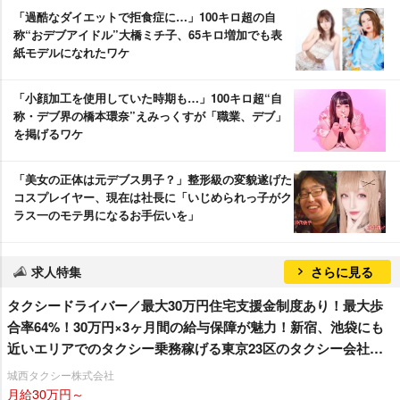
「過酷なダイエットで拒食症に…」100キロ超の自
称“おデブアイドル”大橋ミチ子、65キロ増加でも表
紙モデルになれたワケ
「小顔加工を使用していた時期も…」100キロ超“自
称・デブ界の橋本環奈”えみっくすが「職業、デブ」
を掲げるワケ
「美女の正体は元デブス男子？」整形級の変貌遂げた
コスプレイヤー、現在は社長に「いじめられっ子がク
ラス一のモテ男になるお手伝いを」
求人特集
さらに見る
タクシードライバー／最大30万円住宅支援金制度あり！最大歩
合率64%！30万円×3ヶ月間の給与保障が魅力！新宿、池袋にも
近いエリアでのタクシー乗務稼げる東京23区のタクシー会社で
働きませんか？
城西タクシー株式会社
月給30万円～