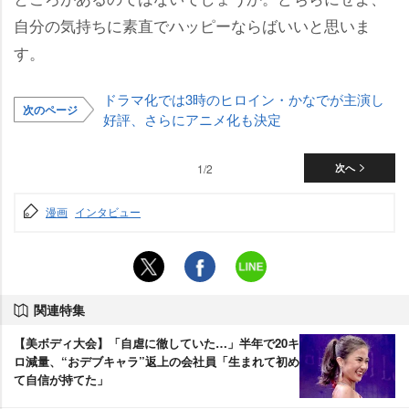
自分の気持ちに素直でハッピーならばいいと思いま
す。
ドラマ化では3時のヒロイン・かなでが主演し
次のページ
好評、さらにアニメ化も決定
1/2
次へ
漫画
インタビュー
関連特集
【美ボディ大会】「自虐に徹していた…」半年で20キ
ロ減量、“おデブキャラ”返上の会社員「生まれて初め
て自信が持てた」