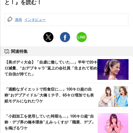
と！』を読む！
漫画
インタビュー
関連特集
【美ボディ大会】「自虐に徹していた…」半年で20キ
ロ減量、“おデブキャラ”返上の会社員「生まれて初め
て自信が持てた」
「過酷なダイエットで拒食症に…」100キロ超の自
称“おデブアイドル”大橋ミチ子、65キロ増加でも表
紙モデルになれたワケ
「小顔加工を使用していた時期も…」100キロ超“自
称・デブ界の橋本環奈”えみっくすが「職業、デブ」
を掲げるワケ