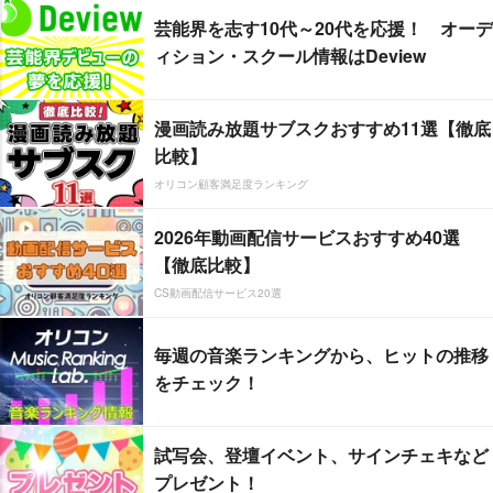
芸能界を志す10代～20代を応援！ オーデ
ィション・スクール情報はDeview
漫画読み放題サブスクおすすめ11選【徹底
比較】
オリコン顧客満足度ランキング
2026年動画配信サービスおすすめ40選
【徹底比較】
CS動画配信サービス20選
毎週の音楽ランキングから、ヒットの推移
をチェック！
試写会、登壇イベント、サインチェキなど
プレゼント！