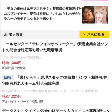
「美女の正体は元デブス男子？」整形級の変貌遂げた
コスプレイヤー、現在は社長に「いじめられっ子がク
ラス一のモテ男になるお手伝いを」
求人特集
さらに見る
コールセンター「テレフォンオペレーター」/安定企業自社ソフ
トの問合せ対応落ち着いた職場環境
マンパワーグループ株式会社
時給1,300円～
派遣社員 / 北海道
「週1から可」調理スタッフ/無資格可/シフト相談可/住
NEW
宅型有料老人ホーム/社会保障完備
株式会社エム・アップ/住宅型有料老人ホーム ガーデンコート 新羽中央
時給1,225円
アルバイト・パート / 神奈川県
データ入力・タイピング/金山駅データ入力メインの事務9時スタ