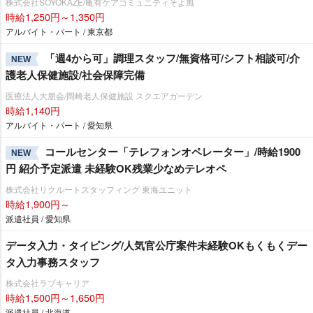
株式会社SOYOKAZE/亀有ケアコミュニティそよ風
時給1,250円～1,350円
アルバイト・パート / 東京都
「週4から可」調理スタッフ/無資格可/シフト相談可/介
NEW
護老人保健施設/社会保障完備
医療法人大朋会/岡崎老人保健施設 スクエアガーデン
時給1,140円
アルバイト・パート / 愛知県
コールセンター「テレフォンオペレーター」/時給1900
NEW
円 紹介予定派遣 未経験OK残業少なめテレオペ
株式会社リクルートスタッフィング 東海ユニット
時給1,900円～
派遣社員 / 愛知県
データ入力・タイピング/人気官公庁案件未経験OKもくもくデー
タ入力事務スタッフ
株式会社ラブキャリア
時給1,500円～1,650円
派遣社員 / 北海道