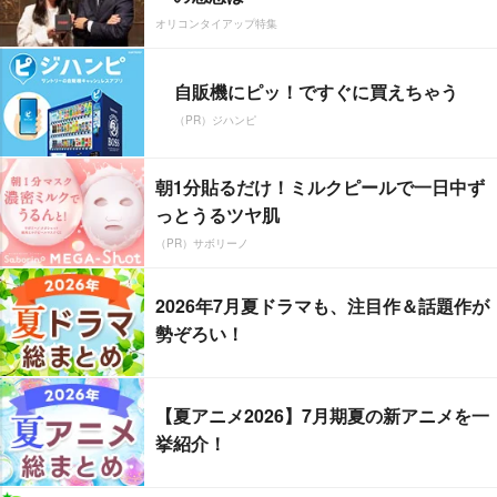
オリコンタイアップ特集
自販機にピッ！ですぐに買えちゃう
（PR）ジハンピ
朝1分貼るだけ！ミルクピールで一日中ず
っとうるツヤ肌
（PR）サボリーノ
2026年7月夏ドラマも、注目作＆話題作が
勢ぞろい！
【夏アニメ2026】7月期夏の新アニメを一
挙紹介！