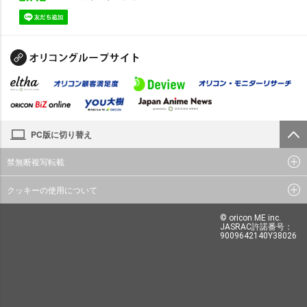
PC版に切り替え
禁無断複写転載
クッキーの使用について
© oricon ME inc.
JASRAC許諾番号：
9009642140Y38026