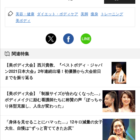
美容・健康
ダイエット・ボディケア
美脚
痩身
トレーニング
美ボディ
関連特集
【美ボディ大会】西川貴教、『ベストボディ・ジャパ
ン2021日本大会』2年連続出場！初優勝から大会前日
までを振り返る
【美ボディ大会】「制服サイズが合わなくなった…」
ボディメイクに励む看護師たちに称賛の声「ぽっちゃ
り体型克服し、人生が変わった」
「身体を見せることにハマった…」12キロ減量の女子
大生、自慢は“ずっと育ててきたお尻”