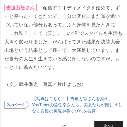
産後すぐボディメイクを始めて、ず
吉迫万智さん
っと突っ走ってきたので、自分の変化にまだ頭が追い
ついていない部分もあって。ふと身体を見たときに
「これ私？」って（笑）。この1年でスタイルも生活も
大きく変わりました。がんばってきた結果が決勝大会
出場という結果として残って、大満足しています。ま
だ自分の人生を生きている感じがしないのですが、も
っと上に進みたいです。
（文／武井保之 写真／片山よしお）
【写真はこちら！】吉迫万智さんを始め、
YouTuberの魚住幸さんら、美女たちが惜しげも
次のページ
なく自慢の美尻や美くびれを披露
1/2
次へ