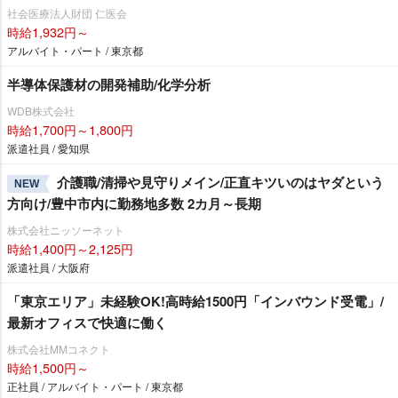
社会医療法人財団 仁医会
時給1,932円～
アルバイト・パート / 東京都
半導体保護材の開発補助/化学分析
WDB株式会社
時給1,700円～1,800円
派遣社員 / 愛知県
介護職/清掃や見守りメイン/正直キツいのはヤダという
NEW
方向け/豊中市内に勤務地多数 2カ月～長期
株式会社ニッソーネット
時給1,400円～2,125円
派遣社員 / 大阪府
「東京エリア」未経験OK!高時給1500円「インバウンド受電」/
最新オフィスで快適に働く
株式会社MMコネクト
時給1,500円～
正社員 / アルバイト・パート / 東京都