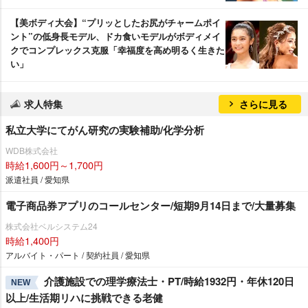
【美ボディ大会】“プリッとしたお尻がチャームポイ
ント”の低身長モデル、ドカ食いモデルがボディメイ
クでコンプレックス克服「幸福度を高め明るく生きた
い」
求人特集
さらに見る
私立大学にてがん研究の実験補助/化学分析
WDB株式会社
時給1,600円～1,700円
派遣社員 / 愛知県
電子商品券アプリのコールセンター/短期9月14日まで/大量募集
株式会社ベルシステム24
時給1,400円
アルバイト・パート / 契約社員 / 愛知県
介護施設での理学療法士・PT/時給1932円・年休120日
NEW
以上/生活期リハに挑戦できる老健