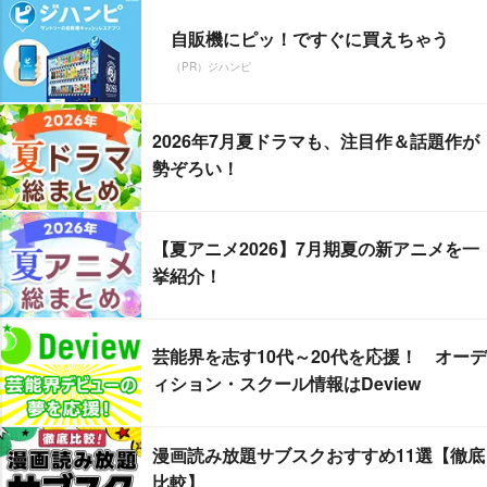
自販機にピッ！ですぐに買えちゃう
（PR）ジハンピ
2026年7月夏ドラマも、注目作＆話題作が
勢ぞろい！
【夏アニメ2026】7月期夏の新アニメを一
挙紹介！
芸能界を志す10代～20代を応援！ オーデ
ィション・スクール情報はDeview
漫画読み放題サブスクおすすめ11選【徹底
比較】