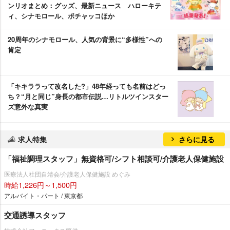
ンリオまとめ：グッズ、最新ニュース ハローキテ
ィ、シナモロール、ポチャッコほか
20周年のシナモロール、人気の背景に“多様性”への
肯定
「キキララって改名した?」48年経っても名前はどっ
ち？“月と同じ”身長の都市伝説…リトルツインスター
ズ意外な真実
求人特集
さらに見る
「福祉調理スタッフ」無資格可/シフト相談可/介護老人保健施設
医療法人社団自靖会/介護老人保健施設 めぐみ
時給1,226円～1,500円
アルバイト・パート / 東京都
交通誘導スタッフ