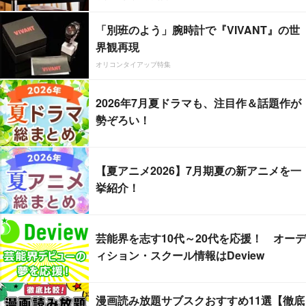
「別班のよう」腕時計で『VIVANT』の世
界観再現
オリコンタイアップ特集
2026年7月夏ドラマも、注目作＆話題作が
勢ぞろい！
【夏アニメ2026】7月期夏の新アニメを一
挙紹介！
芸能界を志す10代～20代を応援！ オーデ
ィション・スクール情報はDeview
漫画読み放題サブスクおすすめ11選【徹底