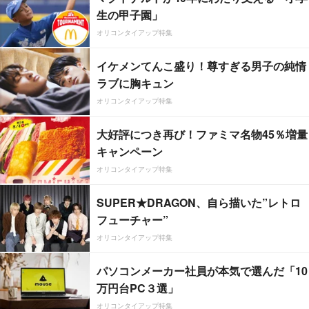
生の甲子園」
オリコンタイアップ特集
イケメンてんこ盛り！尊すぎる男子の純情
ラブに胸キュン
オリコンタイアップ特集
大好評につき再び！ファミマ名物45％増量
キャンペーン
オリコンタイアップ特集
SUPER★DRAGON、自ら描いた”レトロ
フューチャー”
オリコンタイアップ特集
パソコンメーカー社員が本気で選んだ「10
万円台PC３選」
オリコンタイアップ特集