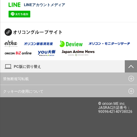
LINEアカウントメディア
PC版に切り替え
禁無断複写転載
クッキーの使用について
© oricon ME inc.
JASRAC許諾番号：
9009642140Y38026