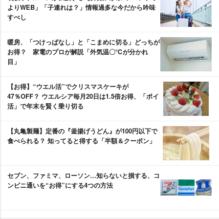
よりWEB」「子連れは？」情報過多な今だから吟味
すべし
暖房、「つけっぱなし」と「こまめに切る」どっちが
お得？ 家電のプロが解説「外気温〇℃が分かれ
目」
【お得】“ウエル活”でクリスマスケーキが
47％OFF？ ウエルシア毎月20日は1.5倍お得、「ポイ
活」で年末を賢く乗り切る
【丸亀製麺】定番の『釜揚げうどん』が100円以下で
食べられる？ 知ってると得する「半額＆クーポン」
セブン、ファミマ、ローソン…知らないと損する、コ
ンビニ通いを“お得”にする4つの方法