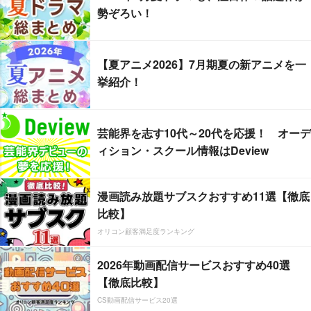
勢ぞろい！
【夏アニメ2026】7月期夏の新アニメを一
挙紹介！
芸能界を志す10代～20代を応援！ オーデ
ィション・スクール情報はDeview
漫画読み放題サブスクおすすめ11選【徹底
比較】
オリコン顧客満足度ランキング
2026年動画配信サービスおすすめ40選
【徹底比較】
CS動画配信サービス20選