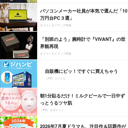
パソコンメーカー社員が本気で選んだ「10
万円台PC３選」
オリコンタイアップ特集
「別班のよう」腕時計で『VIVANT』の世
界観再現
オリコンタイアップ特集
自販機にピッ！ですぐに買えちゃう
（PR）ジハンピ
朝1分貼るだけ！ミルクピールで一日中ず
っとうるツヤ肌
（PR）サボリーノ
2026年7月夏ドラマも、注目作＆話題作が