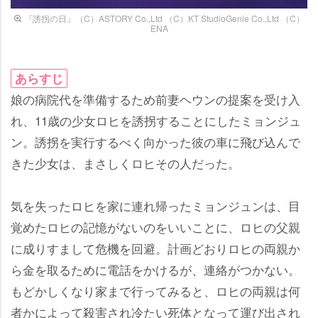
『誘拐の日』（C）ASTORY Co.,Ltd （C）KT StudioGenie Co.,Ltd （C）
ENA
あらすじ
娘の病院代を準備するため前妻ヘウンの提案を受け入
れ、11歳の少女ロヒを誘拐することにしたミョンジュ
ン。誘拐を実行するべく向かった彼の車に飛び込んで
きた少女は、まさしくロヒその人だった。
気を失ったロヒを家に連れ帰ったミョンジュンは、目
覚めたロヒの記憶がないのをいいことに、ロヒの父親
に成りすまして危機を回避。計画どおりロヒの両親か
ら金を取るために電話をかけるが、連絡がつかない。
もどかしくなり家まで行ってみると、ロヒの両親は何
者かによって殺害され冷たい死体となって運び出され