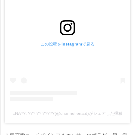
この投稿をInstagramで見る
ENA??: ??? ?? ?????(@channel.ena.d)がシェアした投稿
人気恋愛コーチでインフルエンサーのボラが、初っ端