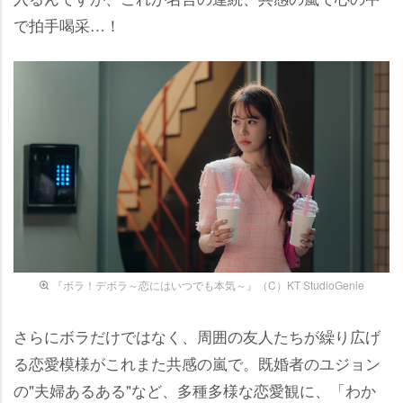
で拍手喝采…！
『ボラ！デボラ～恋にはいつでも本気～』（C）KT StudioGenie
さらにボラだけではなく、周囲の友人たちが繰り広げ
る恋愛模様がこれまた共感の嵐で。既婚者のユジョン
の"夫婦あるある"など、多種多様な恋愛観に、「わか