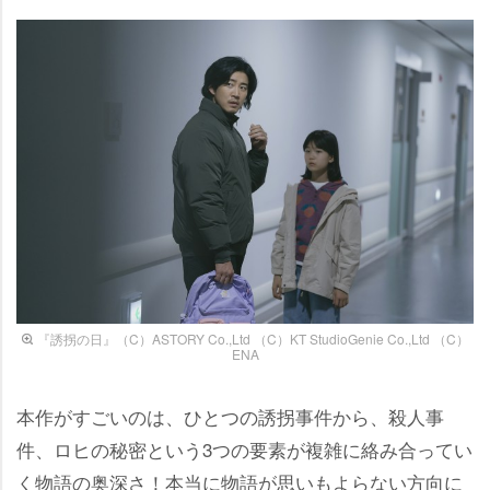
『誘拐の日』（C）ASTORY Co.,Ltd （C）KT StudioGenie Co.,Ltd （C）
ENA
本作がすごいのは、ひとつの誘拐事件から、殺人事
件、ロヒの秘密という3つの要素が複雑に絡み合ってい
く物語の奥深さ！本当に物語が思いもよらない方向に