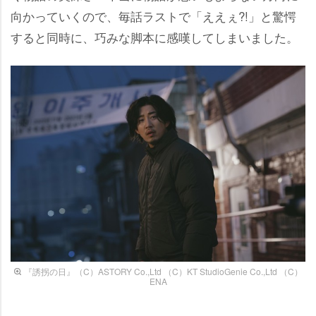
向かっていくので、毎話ラストで「ええぇ?!」と驚愕
すると同時に、巧みな脚本に感嘆してしまいました。
『誘拐の日』（C）ASTORY Co.,Ltd （C）KT StudioGenie Co.,Ltd （C）
ENA