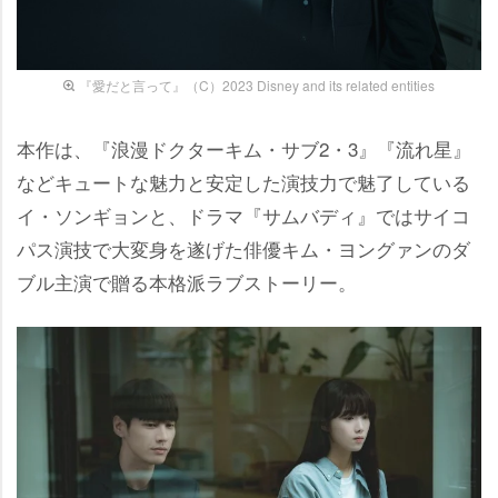
『愛だと言って』（C）2023 Disney and its related entities
本作は、『浪漫ドクターキム・サブ2・3』『流れ星』
などキュートな魅力と安定した演技力で魅了している
イ・ソンギョンと、ドラマ『サムバディ』ではサイコ
パス演技で大変身を遂げた俳優キム・ヨングァンのダ
ブル主演で贈る本格派ラブストーリー。