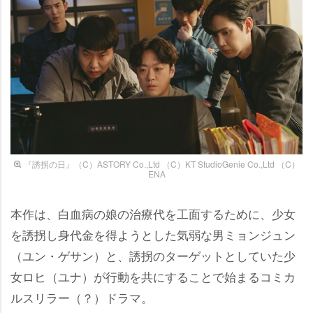
『誘拐の日』（C）ASTORY Co.,Ltd （C）KT StudioGenie Co.,Ltd （C）
ENA
本作は、白血病の娘の治療代を工面するために、少女
を誘拐し身代金を得ようとした気弱な男ミョンジュン
（ユン・ゲサン）と、誘拐のターゲットとしていた少
女ロヒ（ユナ）が行動を共にすることで始まるコミカ
ルスリラー（？）ドラマ。