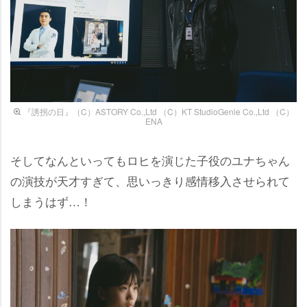
『誘拐の日』（C）ASTORY Co.,Ltd （C）KT StudioGenie Co.,Ltd （C）
ENA
そしてなんといってもロヒを演じた子役のユナちゃん
の演技が天才すぎて、思いっきり感情移入させられて
しまうはず…！