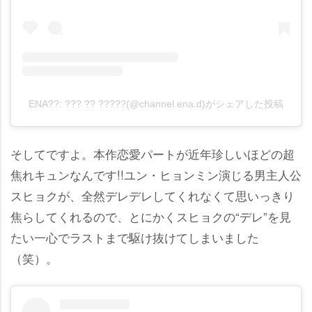
ENA??: ??? ?? ?????(@channel.ena.d)がシェアした投稿
そしてですよ。本作恋愛パートが近年珍しいほどの超
焦れキュンなんです!!ユン・ヒョンミン演じる男主人公
スヒョクが、全然デレデレしてくれなくて思いっきり
焦らしてくれるので、とにかくスヒョクの“デレ”を見
たい一心でラストまで駆け抜けてしまいました
（笑）。