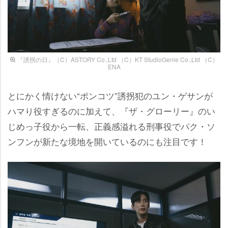
『誘拐の日』（C）ASTORY Co.,Ltd （C）KT StudioGenie Co.,Ltd （C）
ENA
とにかく情けない“ポンコツ”誘拐犯のユン・ゲサンが
ハマり役すぎるのに加えて、『ザ・グローリー』のい
じめっ子役から一転、正義感溢れる刑事役でパク・ソ
ンフンが新たな境地を開いているのにも注目です！