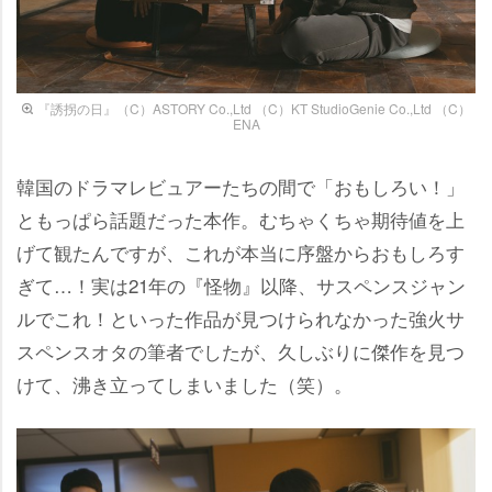
『誘拐の日』（C）ASTORY Co.,Ltd （C）KT StudioGenie Co.,Ltd （C）
ENA
韓国のドラマレビュアーたちの間で「おもしろい！」
ともっぱら話題だった本作。むちゃくちゃ期待値を上
げて観たんですが、これが本当に序盤からおもしろす
ぎて…！実は21年の『怪物』以降、サスペンスジャン
ルでこれ！といった作品が見つけられなかった強火サ
スペンスオタの筆者でしたが、久しぶりに傑作を見つ
けて、沸き立ってしまいました（笑）。