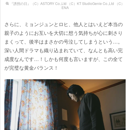
『誘拐の日』（C）ASTORY Co.,Ltd （C）KT StudioGenie Co.,Ltd （C）
ENA
さらに、ミョンジュンとロヒ、他人とはいえど本当の
親子のようにお互いを大切に想う気持ちが心に刺さり
まくって、後半はまさかの号泣してしまうという…。
深い人間ドラマも織り込まれていて、なんとも高い完
成度なんです…！しかも何度も言いますが、この全て
が完璧な黄金バランス！