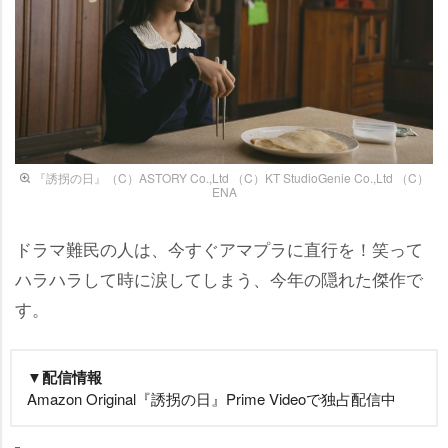
『誘拐の日』（C）ASTORY Co.,Ltd （C）KT StudioGenie Co.,Ltd （C）
ENA
ドラマ難民の人は、今すぐアマプラに直行を！笑って
ハラハラして時に涙してしまう、今年の隠れた傑作で
す。
▼配信情報
Amazon Original『誘拐の日』Prime Videoで独占配信中