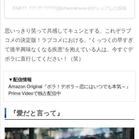
ENA??: ??? ?? ?????(@channel.ena.d)がシェアした投稿
思いっきり笑って共感してキュンとする、これぞラブ
コメの決定版！ラブコメにおける、“くっつくの早すぎ
て後半興味なくなる疾患”を抱えている人は、今すぐデ
ボラに直行してください！（笑）
▼配信情報
Amazon Original『ボラ！デボラ～恋にはいつでも本気～』
Prime Videoで独占配信中
『愛だと言って』