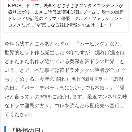
K-POP、ドラマ、映画などさまざまエンタメコンテンツが
盛り上がり、まさに時代は“第4次韓国ブーム”。現地の最新
トレンドや話題のドラマ・俳優、グルメ・ファッション・
コスメなど…“今”気になる韓国情報をお届けします！
今年も残すところあとわずか。『ムービング』など、
世界的ヒット作も誕生した23年ですが、掘れば掘るほ
どまだまだ名作が隠れている奥深き韓ドラの世界！と
いうことで、本記事では韓ドラオタクの筆者が全力で
おすすめする、今年の“隠れた名作”韓国ドラマ『誘拐
の日』『ボラ！デボラ～恋にはいつでも本気～』『愛
だと言って』の3作をご紹介します。最近マンネリ気味
なドラマ難民の方々、コレを読んだら配信先へ直行し
てください！
『誘拐の日』