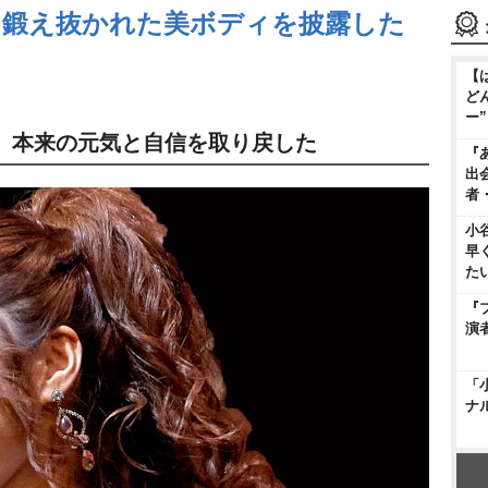
】鍛え抜かれた美ボディを披露した
【
ど
ー
、本来の元気と自信を取り戻した
『
出
者
小
早
た
『
演
「
ナ