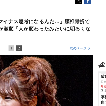
マイナス思考になるんだ…」腰椎骨折で
生が激変「人が変わったみたいに明るくな
1
2
次のページ
歯
医
月給
正社
事
由