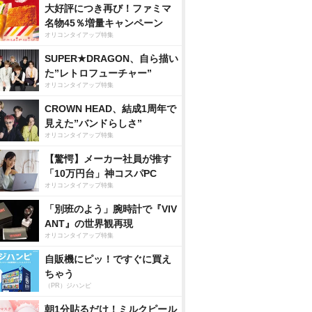
大好評につき再び！ファミマ
名物45％増量キャンペーン
オリコンタイアップ特集
SUPER★DRAGON、自ら描い
た”レトロフューチャー”
オリコンタイアップ特集
CROWN HEAD、結成1周年で
見えた”バンドらしさ”
オリコンタイアップ特集
【驚愕】メーカー社員が推す
「10万円台」神コスパPC
オリコンタイアップ特集
「別班のよう」腕時計で『VIV
ANT』の世界観再現
オリコンタイアップ特集
自販機にピッ！ですぐに買え
ちゃう
（PR）ジハンピ
朝1分貼るだけ！ミルクピール