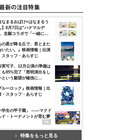
はなまるおばけ×はなまるう
ん】8月7日は“ハナマルデ
”、念願コラボで「一緒に…
あの星が降る丘で、君とまた
会いたい。』映画情報｜出演
・スタッフ・あらすじ
谷実可子、12月公演の準備は
くも85%完了「照明演出をし
いという願望が確信に…
ブルーロック』映画情報｜出
者・スタッフ・あらすじ
小学生の甲子園」 ――マクド
ルド・トーナメントが育む夢
特集をもっと見る