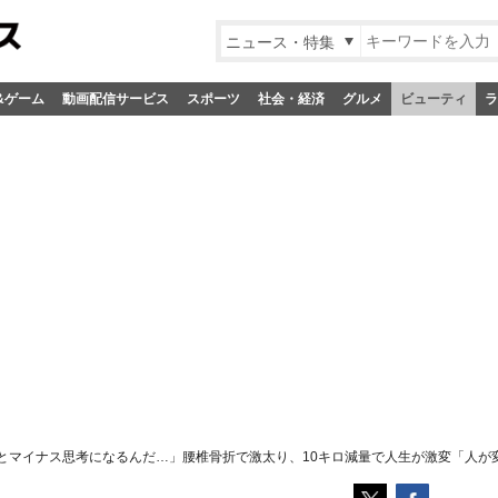
ニュース・特集
&ゲーム
動画配信サービス
スポーツ
社会・経済
グルメ
ビューティ
ラ
とマイナス思考になるんだ…」腰椎骨折で激太り、10キロ減量で人生が激変「人が