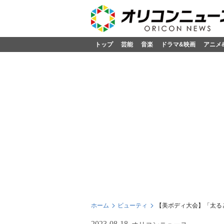
トップ
芸能
音楽
ドラマ&映画
アニメ
ホーム
ビューティ
【美ボディ大会】「太る
2023-08-18