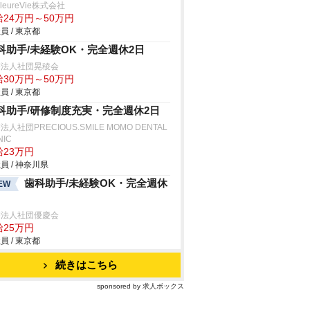
lleureVie株式会社
給24万円～50万円
員 / 東京都
科助手/未経験OK・完全週休2日
療法人社団晃稜会
給30万円～50万円
員 / 東京都
科助手/研修制度充実・完全週休2日
法人社団PRECIOUS.SMILE MOMO DENTAL
NIC
給23万円
員 / 神奈川県
歯科助手/未経験OK・完全週休
EW
日
療法人社団優慶会
給25万円
員 / 東京都
続きはこちら
sponsored by 求人ボックス