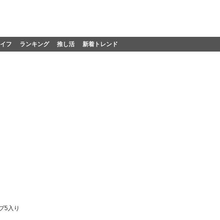
イフ
ランキング
推し活
新着トレンド
プ5入り