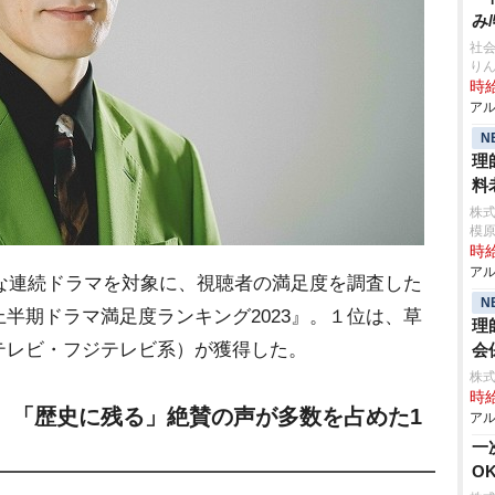
み
社会
り
時給
アル
N
理
料
株
模
時給
アル
な連続ドラマを対象に、視聴者の満足度を調査した
N
半期ドラマ満足度ランキング2023』。１位は、草
理
テレビ・フジテレビ系）が獲得した。
会
株式
時給
」「歴史に残る」絶賛の声が多数を占めた1
アル
一
O