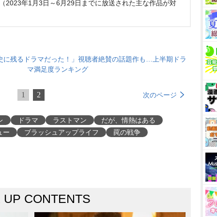
9日（2023年1月3日～6月29日までに放送された主な作品が対
史に残るドラマだった！」視聴者絶賛の話題作も…上半期ドラ
マ満足度ランキング
1
2
次のページ
レ
ドラマ
ラストマン
だが、情熱はある
ュー
ブラッシュアップライフ
罠の戦争
K UP CONTENTS