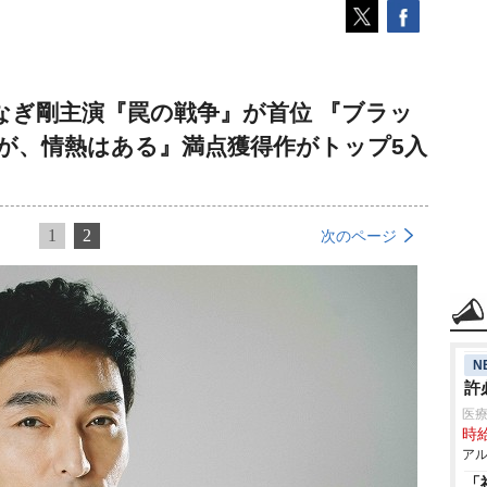
なぎ剛主演『罠の戦争』が首位 『ブラッ
が、情熱はある』満点獲得作がトップ5入
1
2
次のページ
N
許
医療
時給
アル
「