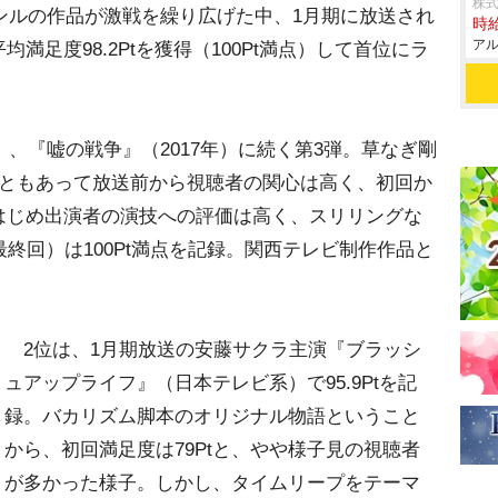
株式
ンルの作品が激戦を繰り広げた中、1月期に放送され
時給
アル
満足度98.2Ptを獲得（100Pt満点）して首位にラ
）、『嘘の戦争』（2017年）に続く第3弾。草なぎ剛
こともあって放送前から視聴者の関心は高く、初回か
をはじめ出演者の演技への評価は高く、スリリングな
終回）は100Pt満点を記録。関西テレビ制作作品と
2位は、1月期放送の安藤サクラ主演『ブラッシ
ュアップライフ』（日本テレビ系）で95.9Ptを記
録。バカリズム脚本のオリジナル物語ということ
から、初回満足度は79Ptと、やや様子見の視聴者
が多かった様子。しかし、タイムリープをテーマ