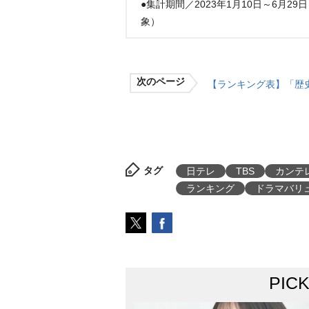
●集計期間／2023年1月10日～6月2
象）
次のページ
【ランキング表】「歴
タグ
日テレ
TBS
カンテ
ランキング
ドラマバリ
PIC