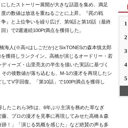
にしたストーリー展開が大きな話題を集め、満足
度の数値は放送を重ねるごとに上昇。『罠の戦
争』と上位争いを繰り広げ、第9話と第10話（最終
1
回）で2週連続100Pt満点を獲得した。
2
の高橋海人(※高=はしごだか)とSixTONESの森本慎太郎
3
3Ptを獲得しランクイン。高橋が演じるオードリー・若
4
ンディーズ・山里亮太の半生を描いた実話に基づく
し、その後数値が落ち込むも、M-1の漫才を再現したシ
5
てV字回復。「第10話」で100Pt満点を獲得し
獲得したこれら3作は、6年ぶり主演を務めた草なぎ
藤、プロの漫才を見事に再現してみせた高橋＆森
奇跡！」「演じる気概を感じた」など絶賛の声も多