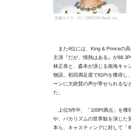
安藤サクラ （C）ORICON NewS inc.
また4位には、King & Prince
主演『だが、情熱はある』が88.
林正恭と、森本が演じる南海キャ
物語。初回満足度で81Ptを獲得
ーンに大絶賛の声が寄せられるなどし
た。
上位5作中、「100Pt満点」を
、バカリズムの世界観を演じた安
本ら、キャスティングに対して「