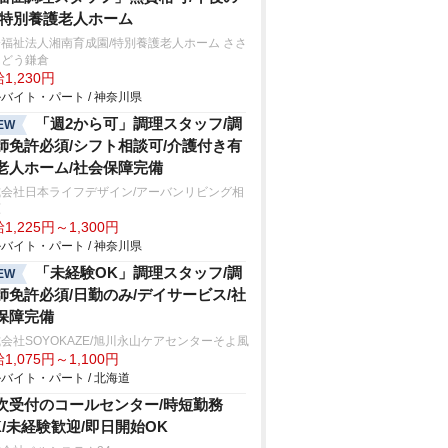
/特別養護老人ホーム
福祉法人湘南育成園/特別養護老人ホーム ささ
んどう鎌倉
1,230円
バイト・パート / 神奈川県
「週2から可」調理スタッフ/調
EW
師免許必須/シフト相談可/介護付き有
老人ホーム/社会保障完備
式会社日本ライフデザイン/アーバンリビング相
原
1,225円～1,300円
バイト・パート / 神奈川県
「未経験OK」調理スタッフ/調
EW
師免許必須/日勤のみ/デイサービス/社
保障完備
会社SOYOKAZE/旭川永山ケアセンターそよ風
1,075円～1,100円
バイト・パート / 北海道
次受付のコールセンター/時短勤務
K/未経験歓迎/即日開始OK