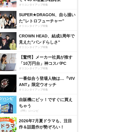
オリコンタイアップ特集
SUPER★DRAGON、自ら描い
た”レトロフューチャー”
オリコンタイアップ特集
CROWN HEAD、結成1周年で
見えた”バンドらしさ”
オリコンタイアップ特集
【驚愕】メーカー社員が推す
「10万円台」神コスパPC
オリコンタイアップ特集
一番似合う登場人物は…『VIV
ANT』限定ウオッチ
オリコンタイアップ特集
自販機にピッ！ですぐに買え
ちゃう
（PR）ジハンピ
2026年7月夏ドラマも、注目
作＆話題作が勢ぞろい！