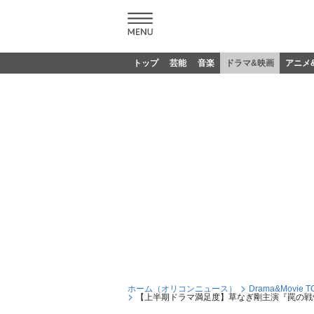
トップ
芸能
音楽
ドラマ&映画
アニメ
ホーム（オリコンニュース）
Drama&Movie T
【上半期ドラマ満足度】草なぎ剛主演『罠の戦