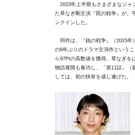
2023年上半期もさまざまなジャ
た草なぎ剛主演『罠の戦争』が、平均
ンクインした。
同作は、『銭の戦争』（2015年
の6年ぶりのドラマ主演作という
ら97Ptの高数値を獲得。草なぎ
物語展開も奏功し、「第11話」（最
しては、初の快挙を成し遂げた。