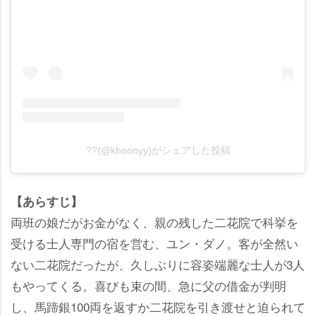
??(@khoonyy)がシェアした投稿
【あらすじ】
両班の娘だがお金がなく、親の残した二花院で科挙を
受ける士人専門の宿を営む、ユン・ダノ。客が全然い
ない二花院だったが、久しぶりに容姿端麗な士人が3人
もやってくる。喜びも束の間、急に父の借金が判明
し、馬蹄銀100両を返すか二花院を引き渡せと迫られて