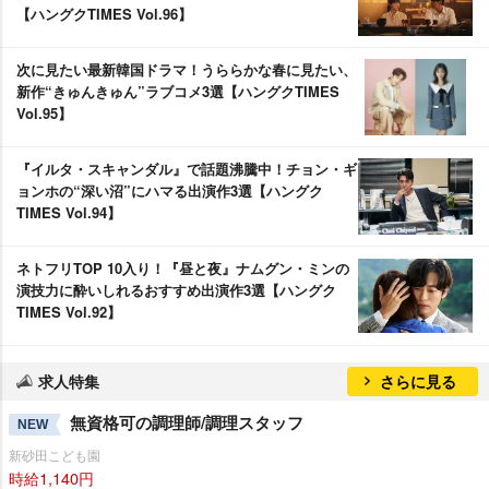
【ハングクTIMES Vol.96】
次に見たい最新韓国ドラマ！うららかな春に見たい、
新作“きゅんきゅん”ラブコメ3選【ハングクTIMES
Vol.95】
『イルタ・スキャンダル』で話題沸騰中！チョン・ギ
ョンホの“深い沼”にハマる出演作3選【ハングク
TIMES Vol.94】
ネトフリTOP 10入り！『昼と夜』ナムグン・ミンの
演技力に酔いしれるおすすめ出演作3選【ハングク
TIMES Vol.92】
求人特集
さらに見る
無資格可の調理師/調理スタッフ
NEW
新砂田こども園
時給1,140円