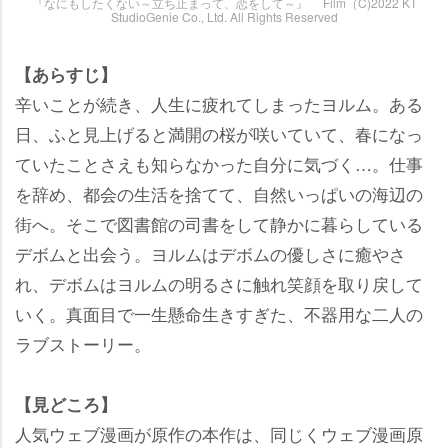
『なにもしたくない～立ち止まって、恋をして～』 Film（C)2022 KT
StudioGenie Co., Ltd. All Rights Reserved
【あらすじ】
辛いことが続き、人生に疲れてしまったヨルム。ある
日、ふと見上げると満開の桜が咲いていて、春になっ
ていたことさえも知らなかった自分に気づく…。仕事
を辞め、都会の生活を捨てて、自然いっぱいの海辺の
街へ。そこで図書館の司書をして静かに暮らしている
デボムと出会う。ヨルムはデボムの優しさに癒やさ
れ、デボムはヨルムの明るさに触れ笑顔を取り戻して
いく。真面目で一生懸命生きすぎた、不器用な二人の
ラブストーリー。
【見どころ】
人気ウェブ漫画が原作の本作は、同じくウェブ漫画原