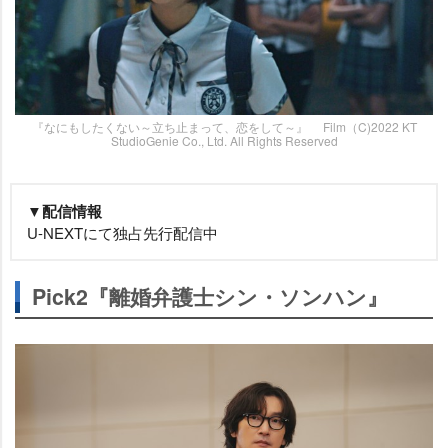
『なにもしたくない～立ち止まって、恋をして～』 Film（C)2022 KT
StudioGenie Co., Ltd. All Rights Reserved
▼配信情報
U-NEXTにて独占先行配信中
Pick2『離婚弁護士シン・ソンハン』