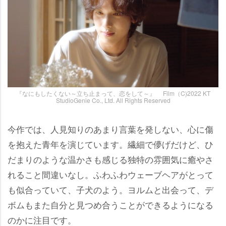
『なにもしたくない～立ち止まって、恋をして～』 Film（C)2022 KT
StudioGenie Co., Ltd. All Rights Reserved
今作では、人見知りのあまり言葉を発しない、心に傷
を抱えた青年を演じています。繊細で儚げだけど、ひ
だまりのような温かさも感じる独特の雰囲気に癒やさ
れること間違いなし。ふわふわウェーブヘアがとって
も似合っていて、子犬のよう。ヨルムと出会って、デ
ボムもまた自分と見つめ合うことができるようになる
のかに注目です。