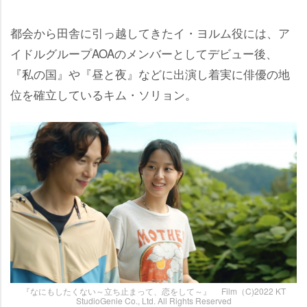
都会から田舎に引っ越してきたイ・ヨルム役には、ア
イドルグループAOAのメンバーとしてデビュー後、
『私の国』や『昼と夜』などに出演し着実に俳優の地
位を確立しているキム・ソリョン。
『なにもしたくない～立ち止まって、恋をして～』 Film（C)2022 KT
StudioGenie Co., Ltd. All Rights Reserved