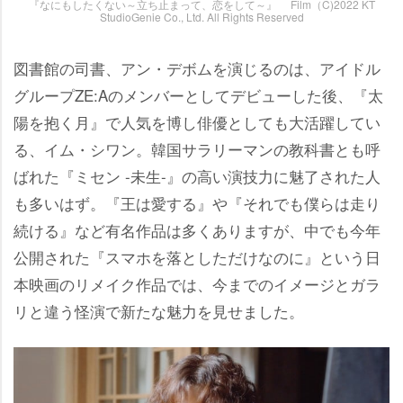
『なにもしたくない～立ち止まって、恋をして～』 Film（C)2022 KT
StudioGenie Co., Ltd. All Rights Reserved
図書館の司書、アン・デボムを演じるのは、アイドル
グループZE:Aのメンバーとしてデビューした後、『太
陽を抱く月』で人気を博し俳優としても大活躍してい
る、イム・シワン。韓国サラリーマンの教科書とも呼
ばれた『ミセン -未生-』の高い演技力に魅了された人
も多いはず。『王は愛する』や『それでも僕らは走り
続ける』など有名作品は多くありますが、中でも今年
公開された『スマホを落としただけなのに』という日
本映画のリメイク作品では、今までのイメージとガラ
リと違う怪演で新たな魅力を見せました。