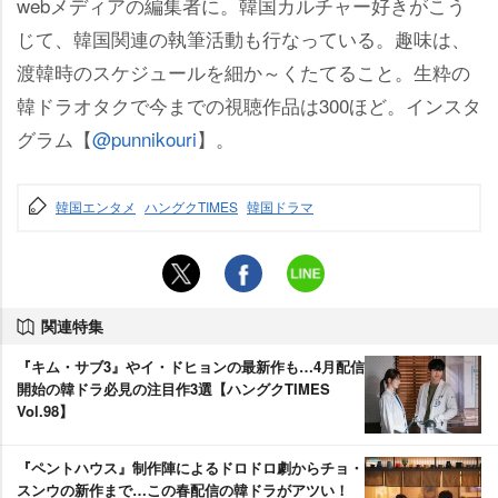
webメディアの編集者に。韓国カルチャー好きがこう
じて、韓国関連の執筆活動も行なっている。趣味は、
渡韓時のスケジュールを細か～くたてること。生粋の
韓ドラオタクで今までの視聴作品は300ほど。インスタ
グラム【
@punnikouri
】。
韓国エンタメ
ハングクTIMES
韓国ドラマ
関連特集
『キム・サブ3』やイ・ドヒョンの最新作も…4月配信
開始の韓ドラ必見の注目作3選【ハングクTIMES
Vol.98】
『ペントハウス』制作陣によるドロドロ劇からチョ・
スンウの新作まで…この春配信の韓ドラがアツい！