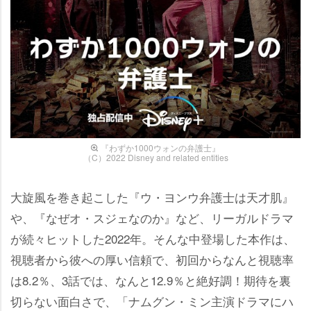
『わずか1000ウォンの弁護士』
（C）2022 Disney and related entities
大旋風を巻き起こした『ウ・ヨンウ弁護士は天才肌』
、『なぜオ・スジェなのか』など、リーガルドラマ
が続々ヒットした2022年。そんな中登場した本作は、
視聴者から彼への厚い信頼で、初回からなんと視聴率
は8.2％、3話では、なんと12.9％と絶好調！期待を裏
切らない面白さで、「ナムグン・ミン主演ドラマにハ