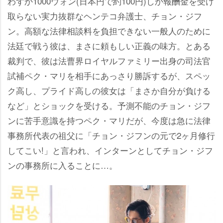
わずか1000ウォン(日本円で約100円)しか報酬金を受け
取らない実力抜群なヘンテコ弁護士、チョン・ジフ
ン。高額な法律相談料を負担できない一般人のために
法廷で戦う彼は、まさに頼もしい正義の味方。とある
裁判で、彼は法曹界ロイヤルファミリー出身の司法官
試補ペク・マリを相手にあっさり勝訴するが、スペッ
ク高し、プライド高しの彼女は「まさか自分が負ける
など」とショックを受ける。予測不能のチョン・ジフ
ンに苦手意識を持つペク・マリだが、今度は急に法律
事務所代表の祖父に「チョン・ジフンの元で2ヶ月修行
してこい!」と言われ、インターンとしてチョン・ジフ
ンの事務所に入ることに…。