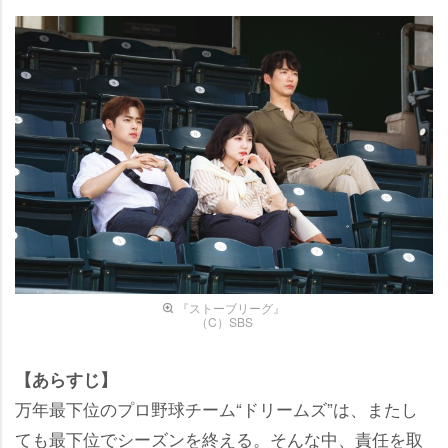
『ストーブリーグ』
（C）SBS
【あらすじ】
万年最下位のプロ野球チーム“ドリームズ”は、またし
ても最下位でシーズンを終える。そんな中、責任を取