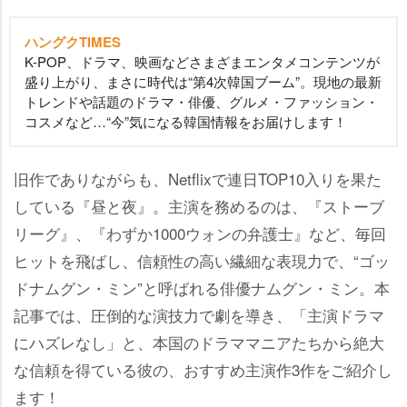
ハングクTIMES
K-POP、ドラマ、映画などさまざまエンタメコンテンツが
盛り上がり、まさに時代は“第4次韓国ブーム”。現地の最新
トレンドや話題のドラマ・俳優、グルメ・ファッション・
コスメなど…“今”気になる韓国情報をお届けします！
旧作でありながらも、Netflixで連日TOP10入りを果た
している『昼と夜』。主演を務めるのは、『ストーブ
リーグ』、『わずか1000ウォンの弁護士』など、毎回
ヒットを飛ばし、信頼性の高い繊細な表現力で、“ゴッ
ドナムグン・ミン”と呼ばれる俳優ナムグン・ミン。本
記事では、圧倒的な演技力で劇を導き、「主演ドラマ
にハズレなし」と、本国のドラママニアたちから絶大
な信頼を得ている彼の、おすすめ主演作3作をご紹介し
ます！