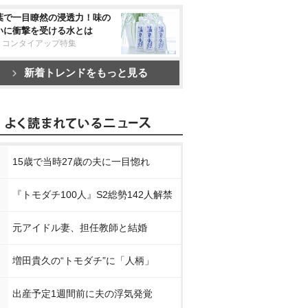
葉で一目瞭然の浸透力！味の
いに衝撃を受ける水とは
リコンタイアップ特集
新着トレンドをもっと見る
15歳で当時27歳の夫に一目惚れ
『トモダチ100人』S2総勢142人解禁
元アイドル妻、担任教師と結婚
増田貴久の“トモダチ”に「人柄」
出産予定1週間前に夫の浮気発覚