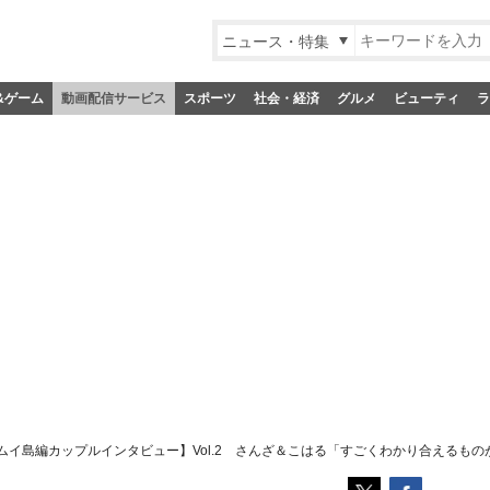
ニュース・特集
&ゲーム
動画配信サービス
スポーツ
社会・経済
グルメ
ビューティ
ラ
ムイ島編カップルインタビュー】Vol.2 さんざ＆こはる「すごくわかり合えるもの