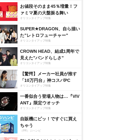
お値段そのまま45％増量！フ
ァミマ夏の大盤振る舞い
オリコンタイアップ特集
SUPER★DRAGON、自ら描い
た”レトロフューチャー”
オリコンタイアップ特集
CROWN HEAD、結成1周年で
見えた”バンドらしさ”
オリコンタイアップ特集
【驚愕】メーカー社員が推す
「10万円台」神コスパPC
オリコンタイアップ特集
一番似合う登場人物は…『VIV
ANT』限定ウオッチ
オリコンタイアップ特集
自販機にピッ！ですぐに買え
ちゃう
（PR）ジハンピ