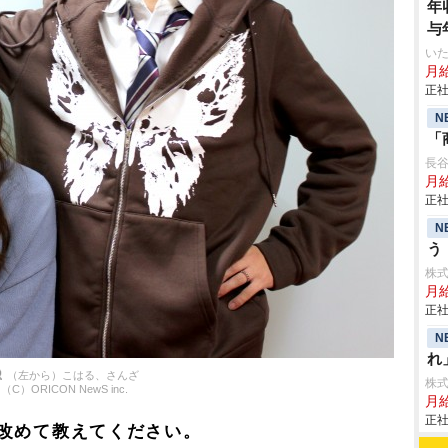
年
与
いた
月給
正社
N
「
長
月給
正社
N
う
株
月
正社
N
れ
（左から）こはる、さんざ
株
（C）ORICON NewS inc.
月給
正社
改めて教えてください。