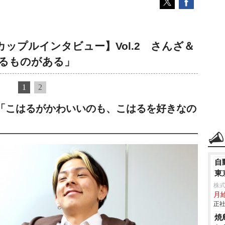
ップルインタビュー】Vol.2 さんざ＆
るものがある」
1
2
「こはるがかわいいのも、こはるを好きなの
自
東
株
月給
正社
焼