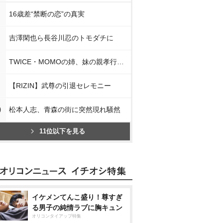
16歳差“禁断の恋”の真実
吉澤閑也ら長谷川忍のトモダチに
TWICE・MOMOの姉、妹の親孝行告白
【RIZIN】武尊の引退セレモニー
0
松本人志、青森の街に突然現れ騒然
11位以下を見る
イケメンてんこ盛り！尊すぎ
る男子の純情ラブに胸キュン
オリコンタイアップ特集