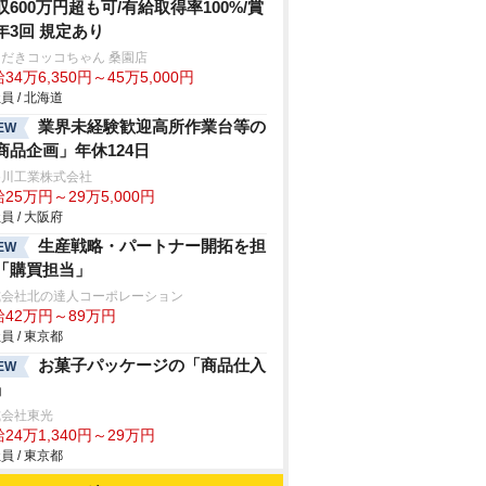
収600万円超も可/有給取得率100%/賞
年3回 規定あり
だきコッコちゃん 桑園店
34万6,350円～45万5,000円
員 / 北海道
業界未経験歓迎高所作業台等の
EW
商品企画」年休124日
谷川工業株式会社
25万円～29万5,000円
員 / 大阪府
生産戦略・パートナー開拓を担
EW
「購買担当」
式会社北の達人コーポレーション
給42万円～89万円
員 / 東京都
お菓子パッケージの「商品仕入
EW
」
式会社東光
24万1,340円～29万円
員 / 東京都