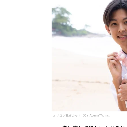
オリコン独占カット（C）AbemaTV, Inc.