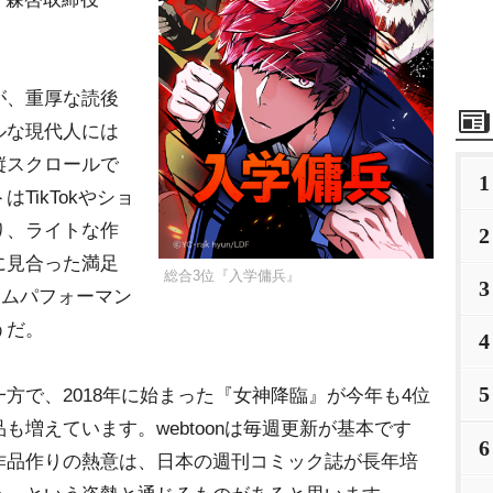
が、重厚な読後
ルな現代人には
縦スクロールで
1
TikTokやショ
り、ライトな作
2
に見合った満足
総合3位『入学傭兵』
3
イムパフォーマン
うだ。
4
5
で、2018年に始まった『女神降臨』が今年も4位
増えています。webtoonは毎週更新が基本です
6
作品作りの熱意は、日本の週刊コミック誌が長年培