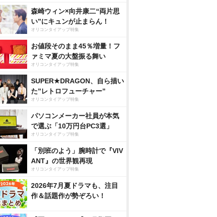
森崎ウィン×向井康二“両片思
い”にキュンが止まらん！
オリコンタイアップ特集
お値段そのまま45％増量！フ
ァミマ夏の大盤振る舞い
オリコンタイアップ特集
SUPER★DRAGON、自ら描い
た”レトロフューチャー”
オリコンタイアップ特集
パソコンメーカー社員が本気
で選ぶ「10万円台PC3選」
オリコンタイアップ特集
「別班のよう」腕時計で『VIV
ANT』の世界観再現
オリコンタイアップ特集
2026年7月夏ドラマも、注目
作＆話題作が勢ぞろい！