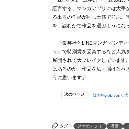
証言する。マンガアプリには大手から
る出自の作品が同じ土俵で並ぶ。
を」読むかで作品を選ぶようにな
「集英社とLINEマンガ インデ
リ』で特別賞を受賞するなど人気
展開されて大ブレイクしています
はあるのか、作品を広く届けるべ
うに思います」
次のページ
韓国発webtoon
タグ
スマホアプリ
漫画