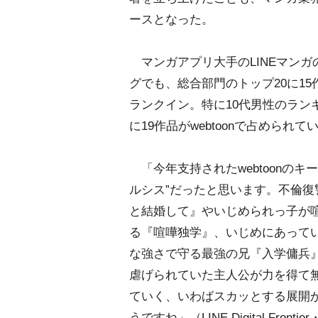
ースとなった。
マンガアプリ大手のLINEマンガ
グでも、総合部門のトップ20に15作品
ランクイン。特に10代男性のラン
に19作品がwebtoonで占められて
「今年支持されたwebtoonのキ
ルシス”だったと思います。不倫復
と結婚して』やいじめられっ子が
る『喧嘩独学』、いじめにあって
な強さで守る最強の兄『入学傭兵
虐げられていた主人公が力を得て
ていく、いわばスカッとする展開
うですね」（LINE Digital Front