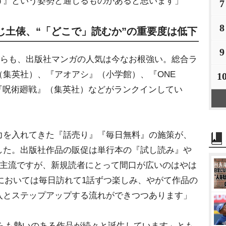
う』という姿勢と通じるものがあると思います」
7
8
じ土俵、“「どこで」読むか”の重要度は低下
9
ながらも、出版社マンガの人気は今なお根強い。総合ラ
集英社）、『アオアシ』（小学館）、『ONE
1
、『呪術廻戦』（集英社）などがランクインしてい
を入れてきた『話売り』『毎日無料』の施策が、
した。出版社作品の販促は単行本の『試し読み』
が主流ですが、新規読者にとって間口が広いのはやは
ガにおいては毎日訪れて1話ずつ楽しみ、やがて作品の
入とステップアップする流れができつつあります」
らも勢いのある作品が続々と誕生しています」とも