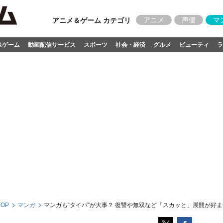
アニメ
声優
マ
アニメ＆ゲーム カテゴリ
&ゲーム
動画配信サービス
スポーツ
社会・経済
グルメ
ビューティ
ラ
OP
マンガ
マンガも“タイパ”が大事？ 復讐や無双など「スカッと」展開が好まれ