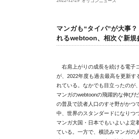
2022-12-29
オリコンニュース
マンガも“タイパ”が大事？
れるwebtoon、相次ぐ新
右肩上がりの成長を続ける電子
が、2022年度も過去最高を更新
れている。なかでも目立ったのが
マンガのwebtoonの飛躍的な伸
の普及で読者人口のすそ野がかつ
中、世界のスタンダードになりつつあ
マンガ大国・日本でもいよいよ定
ている。一方で、横読みマンガの