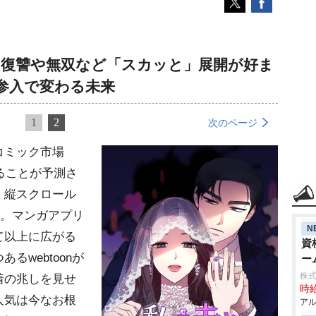
 復讐や無双など「スカッと」展開が好ま
規参入で変わる未来
1
2
次のページ
コミック市場
することが予測さ
、縦スクロール
びだ。マンガアプリ
N
て以上に広がる
資
るwebtoonが
ー
株式
着の兆しを見せ
時給
人気は今なお根
アル