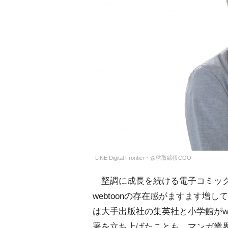
LINE Digital Frontier・森啓取締役COO
堅調に成長を続ける電子コミッ
webtoonの存在感がますます増して
は大手出版社の集英社と小学館がwe
署を立ち上げたことも、マンガ業