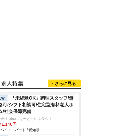
さらに見る
「未経験OK」調理スタッフ/無
EW
格可/シフト相談可/住宅型有料老人ホ
ム/社会保障完備
会社reborn/はーとらいふ長久手
1,140円
バイト・パート / 愛知県