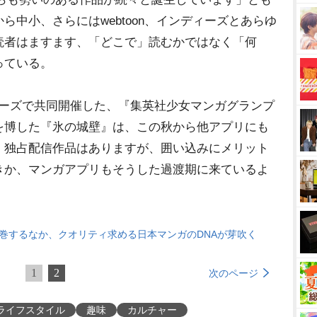
中小、さらにはwebtoon、インディーズとあらゆ
読者はますます、「どこで」読むかではなく「何
っている。
ィーズで共同開催した、『集英社少女マンガグランプ
を博した『氷の城壁』は、この秋から他アプリにも
。独占配信作品はありますが、囲い込みにメリット
きか、マンガアプリもそうした過渡期に来ているよ
が席巻するなか、クオリティ求める日本マンガのDNAが芽吹く
1
2
次のページ
ライフスタイル
趣味
カルチャー