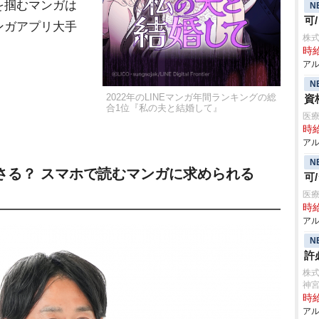
を掴むマンガは
N
可
ンガアプリ大手
株
時給
アル
N
2022年のLINEマンガ年間ランキングの総
資
合1位『私の夫と結婚して』
医療
時給
アル
N
さる？ スマホで読むマンガに求められる
可
医療
時給
アル
N
許
株式
神
時給
アル