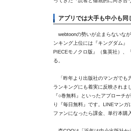
ってきた『読者と徹底的に向き合
アプリでは大手も中小も同
webtoonの勢いが止まらない
ンキング上位には『キングダム』（
PIECEモノクロ版』（集英社）
る。
「昨年より出版社のマンガでも力
ランキングにも着実に反映されま
『○巻無料』といったアプローチ
り『毎日無料』です。LINEマン
ファンになったら課金、単行本購
森COOは「近年は中小出版社か