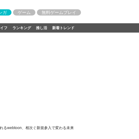
ンガ
ゲーム
無料ゲームプレイ
イフ
ランキング
推し活
新着トレンド
るwebtoon、相次ぐ新規参入で変わる未来