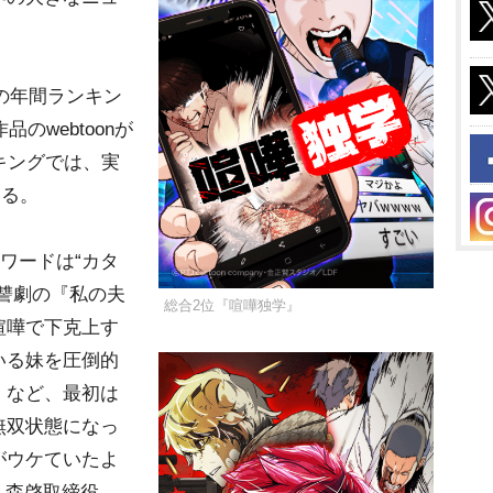
の年間ランキン
のwebtoonが
キングでは、実
いる。
ーワードは“カタ
讐劇の『私の夫
総合2位『喧嘩独学』
喧嘩で下克上す
いる妹を圧倒的
』など、最初は
無双状態になっ
がウケていたよ
ier・森啓取締役