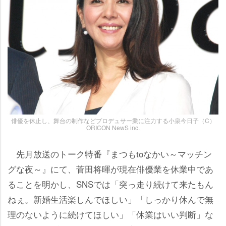
俳優を休止し、舞台の制作などプロデュサー業に注力する小泉今日子（C）
ORICON NewS inc.
先月放送のトーク特番『まつもtoなかい～マッチン
グな夜～』にて、菅田将暉が現在俳優業を休業中であ
ることを明かし、SNSでは「突っ走り続けて来たもん
ねぇ。新婚生活楽しんでほしい」「しっかり休んで無
理のないように続けてほしい」「休業はいい判断」な