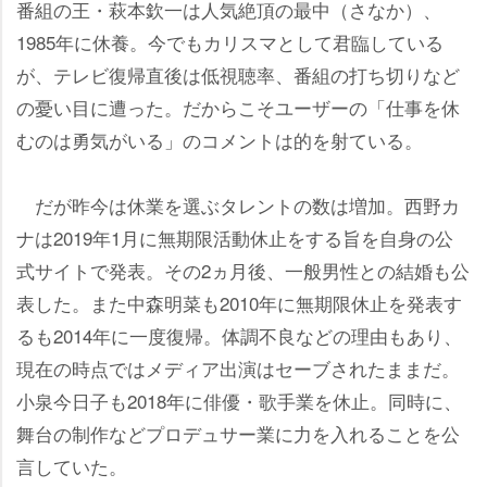
番組の王・萩本欽一は人気絶頂の最中（さなか）、
1985年に休養。今でもカリスマとして君臨している
が、テレビ復帰直後は低視聴率、番組の打ち切りなど
の憂い目に遭った。だからこそユーザーの「仕事を休
むのは勇気がいる」のコメントは的を射ている。
だが昨今は休業を選ぶタレントの数は増加。西野カ
ナは2019年1月に無期限活動休止をする旨を自身の公
式サイトで発表。その2ヵ月後、一般男性との結婚も公
表した。また中森明菜も2010年に無期限休止を発表す
るも2014年に一度復帰。体調不良などの理由もあり、
現在の時点ではメディア出演はセーブされたままだ。
小泉今日子も2018年に俳優・歌手業を休止。同時に、
舞台の制作などプロデュサー業に力を入れることを公
言していた。