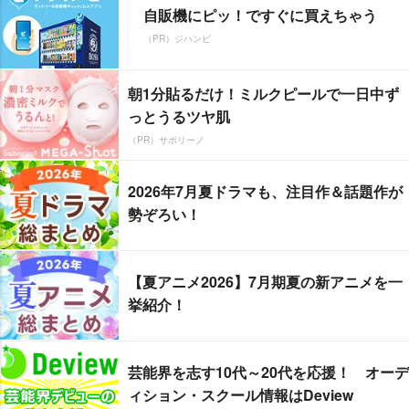
自販機にピッ！ですぐに買えちゃう
（PR）ジハンピ
朝1分貼るだけ！ミルクピールで一日中ず
っとうるツヤ肌
（PR）サボリーノ
2026年7月夏ドラマも、注目作＆話題作が
勢ぞろい！
【夏アニメ2026】7月期夏の新アニメを一
挙紹介！
芸能界を志す10代～20代を応援！ オーデ
ィション・スクール情報はDeview