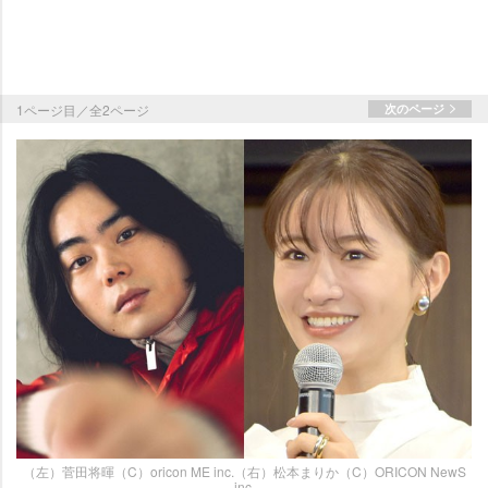
1ページ目／全2ページ
次のページ
（左）菅田将暉（C）oricon ME inc.（右）松本まりか（C）ORICON NewS
inc.