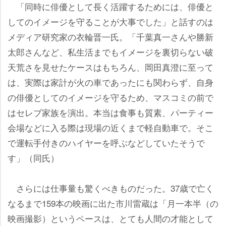
「同時に俳優として長く活躍するためには、俳優と
してのイメージを守ることが大事でした」と話すのは
メディア研究家の衣輪晋一氏。「千葉真一さんや勝新
太郎さんなど、私生活までもイメージを裏切らない破
天荒さを見せたケースはもちろん、岡田真澄に至って
は、実際は家計が火の車であったにも関わらず、自身
の俳優としてのイメージを守るため、マスコミの前で
はセレブ家族を演出。本当は食事も質素、パーティー
会場などに入る際は現場の近くまで軽自動車で。そこ
で運転手付きのハイヤーを呼ぶなどしていたそうで
す」（同氏）
さらには仕事量も驚くべきものだった。37歳で亡く
なるまで159本の映画に出た市川雷蔵は「月一本半（の
映画撮影）というペースは、とても人間の才能として