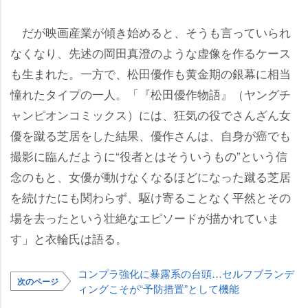
だが映画産業が傾き始めると、そうも言っていられ
なくなり、先述の岡田真澄のような虚像を作るケース
も生まれた。一方で、松田優作も黄金期の銀幕に相当
憧れたタイプの一人。「『松田優作物語』（ヤングチ
ャンピオンコミックス）には、狂気の役でさんざん女
優を蹴る芝居をした結果、優作さんは、自身が癌でも
撮影に臨んだように“役者とはそういうもの”という信
念のもと、女優が動けなくなるほどになった蹴る芝居
を続けたにも関わらず、駆け寄ることなく平然とその
場を去ったという壮絶なエピソードが描かれていま
す」と衣輪氏は語る。
コンプラ強化に暴露系の台頭…セルフブランデ
次のページ
ィングこそが“予防措置”として機能