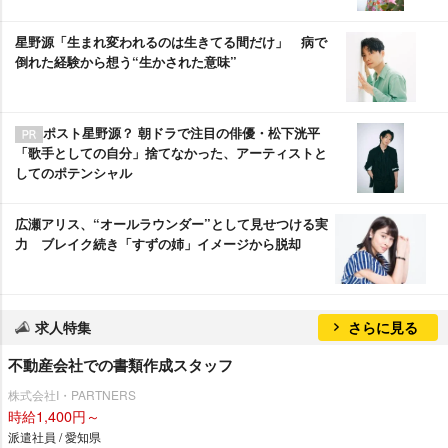
星野源「生まれ変われるのは生きてる間だけ」 病で
倒れた経験から想う“生かされた意味”
ポスト星野源？ 朝ドラで注目の俳優・松下洸平
「歌手としての自分」捨てなかった、アーティストと
してのポテンシャル
広瀬アリス、“オールラウンダー”として見せつける実
力 ブレイク続き「すずの姉」イメージから脱却
求人特集
さらに見る
不動産会社での書類作成スタッフ
株式会社I・PARTNERS
時給1,400円～
派遣社員 / 愛知県