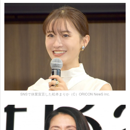
SNSで休業宣言した松本まりか（C）ORICON NewS inc.