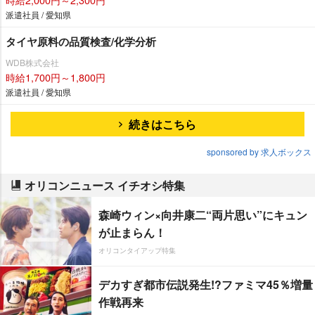
派遣社員 / 愛知県
タイヤ原料の品質検査/化学分析
WDB株式会社
時給1,700円～1,800円
派遣社員 / 愛知県
続きはこちら
sponsored by 求人ボックス
オリコンニュース イチオシ特集
森崎ウィン×向井康二“両片思い”にキュン
が止まらん！
オリコンタイアップ特集
デカすぎ都市伝説発生!?ファミマ45％増量
作戦再来