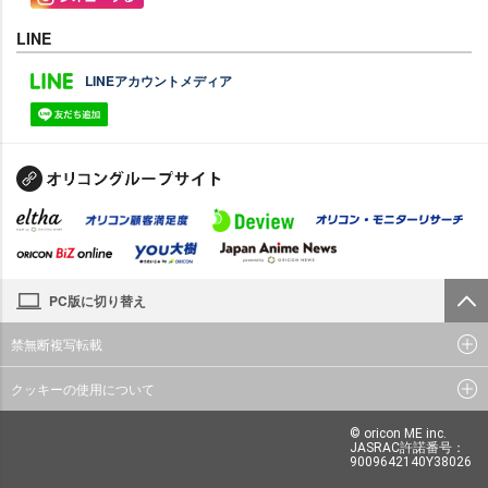
LINE
LINEアカウントメディア
PC版に切り替え
禁無断複写転載
クッキーの使用について
© oricon ME inc.
JASRAC許諾番号：
9009642140Y38026