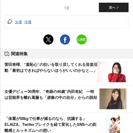
1/2
次へ
女優
俳優
関連特集
菅田将暉、“羞恥心”の狂いを取り戻してくれる音楽活
動「最初はできればやらないほうがいいのかなと…」
女優デビュー30周年、“奇跡の46歳”内田有紀 一時
は芸能界を離れ葛藤も「虚像の中の自分」からの脱却
「体重が58kgで仕事が減るのなら、抗議する」
ELAIZA、Twitterブレイクを経て変化したSNSへの距
離感とルッキズムへの想い