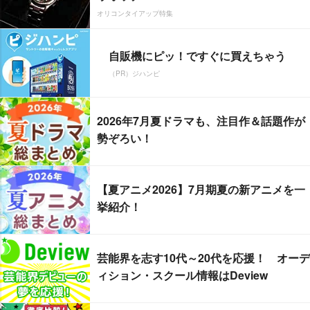
オリコンタイアップ特集
自販機にピッ！ですぐに買えちゃう
（PR）ジハンピ
2026年7月夏ドラマも、注目作＆話題作が
勢ぞろい！
【夏アニメ2026】7月期夏の新アニメを一
挙紹介！
芸能界を志す10代～20代を応援！ オーデ
ィション・スクール情報はDeview