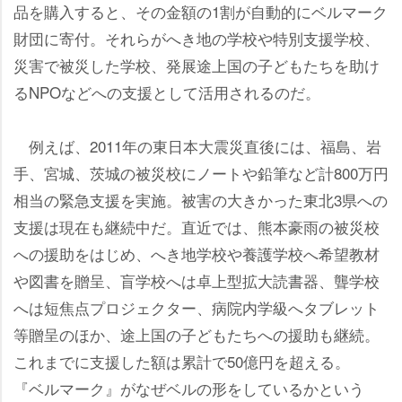
品を購入すると、その金額の1割が自動的にベルマーク
財団に寄付。それらがへき地の学校や特別支援学校、
災害で被災した学校、発展途上国の子どもたちを助け
るNPOなどへの支援として活用されるのだ。
例えば、2011年の東日本大震災直後には、福島、
手、宮城、茨城の被災校にノートや鉛筆など計800万円
相当の緊急支援を実施。被害の大きかった東北3県への
支援は現在も継続中だ。直近では、熊本豪雨の被災校
への援助をはじめ、へき地学校や養護学校へ希望教材
図書を贈呈、盲学校へは卓上型拡大読書器、聾学校
へは短焦点プロジェクター、病院内学級へタブレット
等贈呈のほか、途上国の子どもたちへの援助も継続。
これまでに支援した額は累計で50億円を超える。
『ベルマーク』がなぜベルの形をしているかという