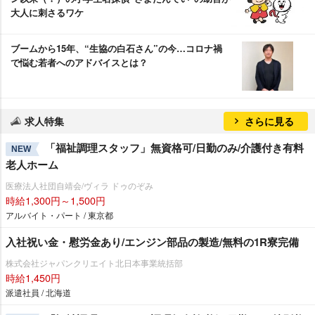
大人に刺さるワケ
ブームから15年、“生協の白石さん”の今…コロナ禍
で悩む若者へのアドバイスとは？
求人特集
さらに見る
「福祉調理スタッフ」無資格可/日勤のみ/介護付き有料
NEW
老人ホーム
医療法人社団自靖会/ヴィラ ドゥのぞみ
時給1,300円～1,500円
アルバイト・パート / 東京都
入社祝い金・慰労金あり/エンジン部品の製造/無料の1R寮完備
株式会社ジャパンクリエイト北日本事業統括部
時給1,450円
派遣社員 / 北海道