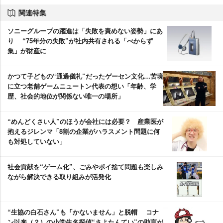
関連特集
ソニーグループの躍進は「失敗を責めない姿勢」にあ
り “75年分の失敗”が社内共有される「べからず
集」が財産に
かつて子どもの“通過儀礼”だったゲーセン文化…苦境
に立つ老舗ゲームニュートン代表の想い「年齢、学
歴、社会的地位が関係ない唯一の場所」
“めんどくさい人”のほうが会社には必要？ 産業医が
抱えるジレンマ「8割の企業がハラスメント問題に何
も対処していない」
社会貢献を“ゲーム化”、ごみやポイ捨て問題も楽しみ
ながら解決できる取り組みが活発化
“生協の白石さん”も「かないません」と脱帽 コナ
ン以来（？）の小学生名探偵“さよたんてい”の助言が