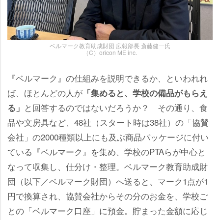
ベルマーク教育助成財団 広報部長 斎藤健一氏
（C）oricon ME inc.
『ベルマーク』の仕組みを説明できるか、といわれれ
ば、ほとんどの人が
「集めると、学校の備品がもらえ
と回答するのではないだろうか？ その通り、食
る」
品や文房具など、48社（スタート時は38社）の「協賛
会社」の2000種類以上にも及ぶ商品パッケージに付い
ている『ベルマーク』を集め、学校のPTAらが中心と
なって収集し、仕分け・整理。ベルマーク教育助成財
団（以下／ベルマーク財団）へ送ると、マーク1点が1
円で換算され、協賛会社からその分のお金を、学校ご
との「ベルマーク口座」に預金。貯まった金額に応じ