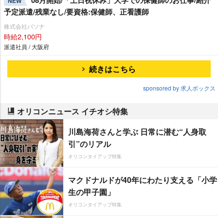
08月開始/「土日祝休み」大学での保健師のお仕事/紹介
NEW
予定派遣/残業なし/要資格:保健師、正看護師
株式会社パソナ
時給2,100円
派遣社員 / 大阪府
続きはこちら
sponsored by 求人ボックス
オリコンニュース イチオシ特集
川島海荷さんと学ぶ 日常に潜む“人身取
引”のリアル
オリコンタイアップ特集
マクドナルドが40年にわたり支える「小学
生の甲子園」
オリコンタイアップ特集