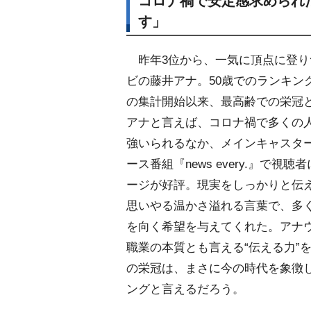
コロナ禍で安定感求められ
す」
昨年3位から、一気に頂点に登り
ビの藤井アナ。50歳でのランキング
の集計開始以来、最高齢での栄冠
アナと言えば、コロナ禍で多くの
強いられるなか、メインキャスタ
ース番組『news every.』で視
ージが好評。現実をしっかりと伝
思いやる温かさ溢れる言葉で、多
を向く希望を与えてくれた。アナ
職業の本質とも言える“伝える力”
の栄冠は、まさに今の時代を象徴
ングと言えるだろう。