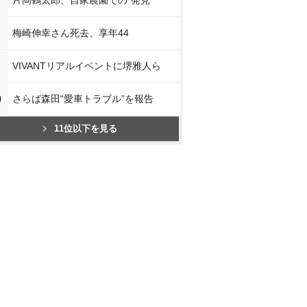
片岡鶴太郎、自家農園での“発見”
梅崎伸幸さん死去、享年44
VIVANTリアルイベントに堺雅人ら
0
さらば森田“愛車トラブル”を報告
11位以下を見る