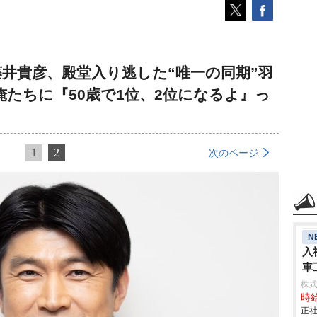
井貴彦、殿堂入り逃した“唯一の同期”羽
たちに『50歳で1位、2位になるよ』っ
1
2
次のページ
N
入
車
aic
株
時給
正社