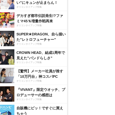
い”にキュンが止まらん！
オリコンタイアップ特集
デカすぎ都市伝説発生!?ファ
ミマ45％増量作戦再来
オリコンタイアップ特集
SUPER★DRAGON、自ら描い
た”レトロフューチャー”
オリコンタイアップ特集
CROWN HEAD、結成1周年で
見えた”バンドらしさ”
オリコンタイアップ特集
【驚愕】メーカー社員が推す
「10万円台」神コスパPC
オリコンタイアップ特集
『VIVANT』限定ウオッチ、プ
ロデューサーの感想は
オリコンタイアップ特集
自販機にピッ！ですぐに買え
ちゃう