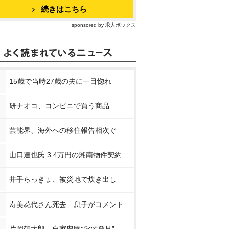
続きはこちら
sponsored by 求人ボックス
15歳で当時27歳の夫に一目惚れ
研ナオコ、コンビニで買う商品
芸能界、海外への移住報告相次ぐ
山口達也氏 3.4万円の湘南物件契約
井手らっきょ、被災地で炊き出し
寿美花代さん死去 息子がコメント