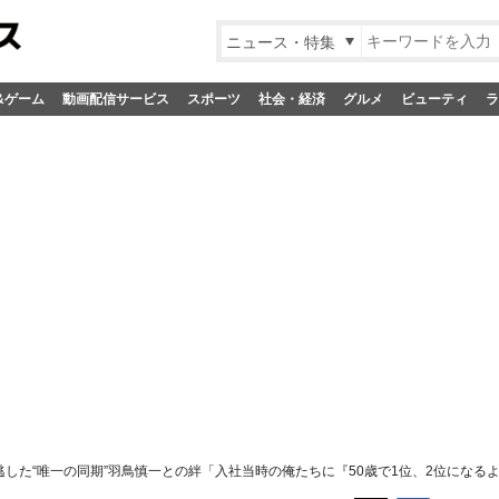
ニュース・特集
&ゲーム
動画配信サービス
スポーツ
社会・経済
グルメ
ビューティ
ラ
した“唯一の同期”羽鳥慎一との絆「入社当時の俺たちに『50歳で1位、2位になる