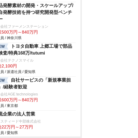
品発酵素材の開発・スケールアップ/
自発酵技術を持つ研究開発型ベンチ
ー
式会社ファーメンステーション
500万円～840万円
員 / 神奈川県
トヨタ自動車 上郷工場で部品
EW
査/特典168万/tutumi
式会社テクノスマイル
2,100円
員 / 派遣社員 / 愛知県
自社サービスの「新規事業担
EW
」/経験者歓迎
社AGE technologies
600万円～840万円
員 / 東京都
流企業の法人営業
ジスティード中部株式会社
給22万円～27万円
員 / 愛知県