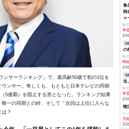
食
独
ャ
株
年収
正社
N
の検
株
時給
正社
N
ウンサーランキング』で、最高齢50歳で初の1位を
当
ナウンサー。奇しくも、もともと日本テレビの同期
株式会
年収
”（5連覇）を阻止する形となった。ランキング結果
正社
、唯一の同期との絆、そして「次回は上位に入らな
物
とは？
ロ
月
正社