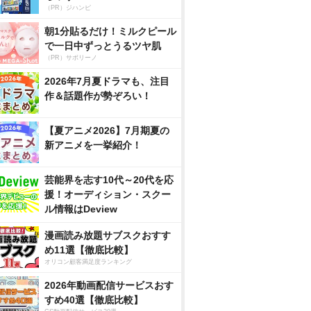
（PR）ジハンピ
朝1分貼るだけ！ミルクピール
で一日中ずっとうるツヤ肌
（PR）サボリーノ
2026年7月夏ドラマも、注目
作＆話題作が勢ぞろい！
【夏アニメ2026】7月期夏の
新アニメを一挙紹介！
芸能界を志す10代～20代を応
援！オーディション・スクー
ル情報はDeview
漫画読み放題サブスクおすす
め11選【徹底比較】
オリコン顧客満足度ランキング
2026年動画配信サービスおす
すめ40選【徹底比較】