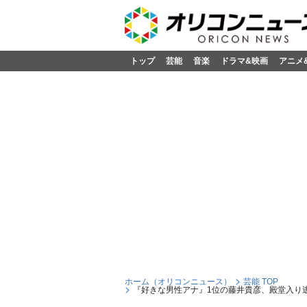
トップ
芸能
音楽
ドラマ&映画
アニメ
ホーム（オリコンニュース）
芸能 TOP
『好きな男性アナ』1位の藤井貴彦、殿堂入り逃