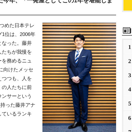
た今年、「一発屋としてこの1年を堪能しま
つめた日本テレ
1位は、2006年
となった。藤井
1
人たちが我慢を
2
ーを務めるニュ
聴者に向けたメッセ
3
えつつも、人を
くの人たちに前
4
ウンサーという
5
を持った藤井アナ
しているランキ
6