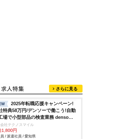
さらに見る
2025年転職応援キャンペーン!
EW
社特典58万円/デンソーで働こう!自動
工場で小型部品の検査業務 denso
hi
式会社テクノスマイル
1,800円
員 / 派遣社員 / 愛知県