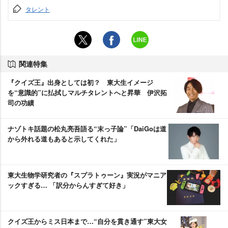
タレント
関連特集
『クイズ王』出身としては初？ 東大生イメージ
を“意識的”に払拭しマルチタレントへと昇華 伊沢拓
司の功績
ナゾトキ話題の松丸亮吾語る“末っ子論”「DaiGoは道
から外れる道もあると示してくれた」
東大生物学研究者の『スプラトゥーン』実況がマニア
ックすぎる… 「訳分からんすぎて好き」
クイズ王からミス日本まで…“自分を貫き通す”東大女