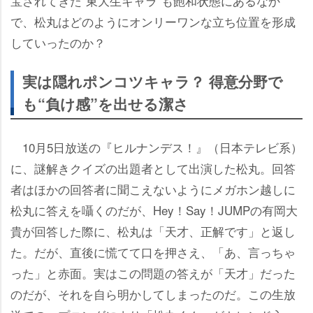
宝されてきた“東大生キャラ”も飽和状態にあるなか
で、松丸はどのようにオンリーワンな立ち位置を形成
していったのか？
実は隠れポンコツキャラ？ 得意分野で
も“負け感”を出せる潔さ
10月5日放送の『ヒルナンデス！』（日本テレビ系）
に、謎解きクイズの出題者として出演した松丸。回答
者はほかの回答者に聞こえないようにメガホン越しに
松丸に答えを囁くのだが、Hey！Say！JUMPの有岡大
貴が回答した際に、松丸は「天才、正解です」と返し
た。だが、直後に慌てて口を押さえ、「あ、言っちゃ
った」と赤面。実はこの問題の答えが「天才」だった
のだが、それを自ら明かしてしまったのだ。この生放