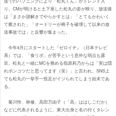
送でのハプニングにより「松丸くん」がトレンド入
り。CMが明けると土下座した松丸の姿が映り、放送後
は「まさか謎解きでやらかすとは」「とてもかわいく
て癒された」「オードリーが椅子を破壊して以来の放
送事故では」と反響が集まった。
今年4月にスタートした『ゼロイチ』（日本テレビ
系）では、「食リポ」が苦手という意外な弱点も露
呈。松丸と一緒にMCを務める指原莉乃からは「実は隠
れポンコツだと思ってます（笑）」と言われ、SNS上
でも松丸の一挙手一投足がイジられてしまう始末であ
る。
菊川怜、林修、高田万由子（「高」ははしごだか）
などに代表されるように、東大出身と名の付くタレン