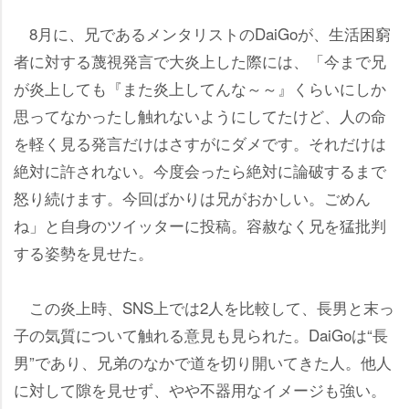
8月に、兄であるメンタリストのDaiGoが、生活困窮
者に対する蔑視発言で大炎上した際には、「今まで兄
が炎上しても『また炎上してんな～～』くらいにしか
思ってなかったし触れないようにしてたけど、人の命
を軽く見る発言だけはさすがにダメです。それだけは
絶対に許されない。今度会ったら絶対に論破するまで
怒り続けます。今回ばかりは兄がおかしい。ごめん
ね」と自身のツイッターに投稿。容赦なく兄を猛批判
する姿勢を見せた。
この炎上時、SNS上では2人を比較して、長男と末っ
子の気質について触れる意見も見られた。DaiGoは“長
男”であり、兄弟のなかで道を切り開いてきた人。他人
に対して隙を見せず、やや不器用なイメージも強い。