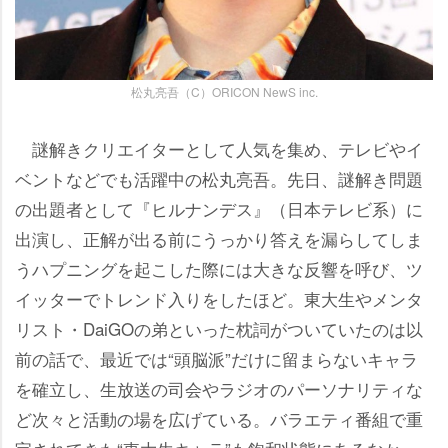
松丸亮吾（C）ORICON NewS inc.
謎解きクリエイターとして人気を集め、テレビやイ
ベントなどでも活躍中の松丸亮吾。先日、謎解き問題
の出題者として『ヒルナンデス』（日本テレビ系）に
出演し、正解が出る前にうっかり答えを漏らしてしま
うハプニングを起こした際には大きな反響を呼び、ツ
イッターでトレンド入りをしたほど。東大生やメンタ
リスト・DaiGOの弟といった枕詞がついていたのは以
前の話で、最近では“頭脳派”だけに留まらないキャラ
を確立し、生放送の司会やラジオのパーソナリティな
ど次々と活動の場を広げている。バラエティ番組で重