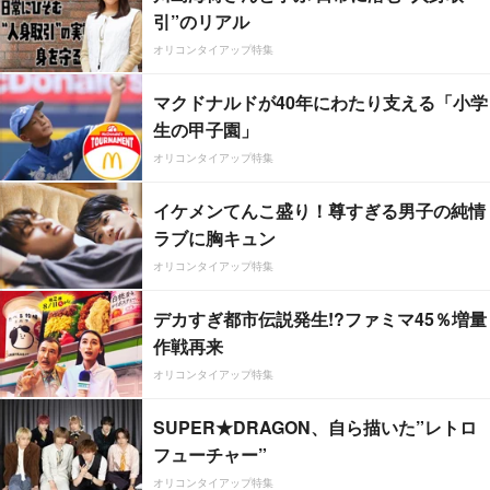
引”のリアル
オリコンタイアップ特集
マクドナルドが40年にわたり支える「小学
生の甲子園」
オリコンタイアップ特集
イケメンてんこ盛り！尊すぎる男子の純情
ラブに胸キュン
オリコンタイアップ特集
デカすぎ都市伝説発生!?ファミマ45％増量
作戦再来
オリコンタイアップ特集
SUPER★DRAGON、自ら描いた”レトロ
フューチャー”
オリコンタイアップ特集