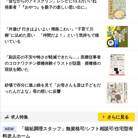
「昔ながらのアイスクリン」レシピに13.3万いいね
発案者「『おやつ』を親子の楽しい思い出に」
「外遊び 行きはよいよい 帰路こわい」“子育て川
柳”に込めた思い 「仲間だよ！」という気持ちで描
いている
「副反応の不安や怖さが軽減できたら…」医療従事者
のコロナワクチン接種体験イラストが話題 接種後の
現状を聞いた
砂場で存分に遊ぶ娘を見て「お母さんも昔は子どもだ
ったんだよな」母の想いに反響
求人特集
さらに見る
「福祉調理スタッフ」無資格可/シフト相談可/住宅型有
NEW
料老人ホーム