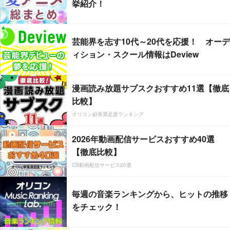
挙紹介！
芸能界を志す10代～20代を応援！ オーデ
ィション・スクール情報はDeview
漫画読み放題サブスクおすすめ11選【徹底
比較】
オリコン顧客満足度ランキング
2026年動画配信サービスおすすめ40選
【徹底比較】
CS動画配信サービス20選
毎週の音楽ランキングから、ヒットの推移
をチェック！