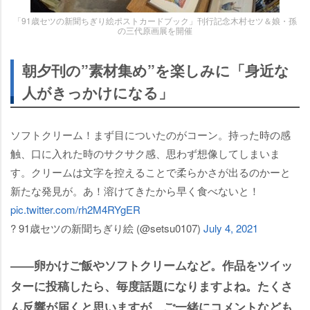
「91歳セツの新聞ちぎり絵ポストカードブック」刊行記念木村セツ＆娘・孫
の三代原画展を開催
朝夕刊の”素材集め”を楽しみに「身近な
人がきっかけになる」
ソフトクリーム！まず目についたのがコーン。持った時の感
触、口に入れた時のサクサク感、思わず想像してしまいま
す。クリームは文字を控えることで柔らかさが出るのかーと
新たな発見が。あ！溶けてきたから早く食べないと！
pic.twitter.com/rh2M4RYgER
? 91歳セツの新聞ちぎり絵 (@setsu0107)
July 4, 2021
――卵かけご飯やソフトクリームなど。作品をツイッ
ターに投稿したら、毎度話題になりますよね。たくさ
ん反響が届くと思いますが、ご一緒にコメントなども