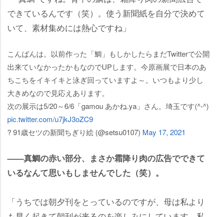
できているんです（笑）。使う新聞紙を自分で決めて
いて、素材集めには熱心ですね」
こんばんは。以前作った「鯛」もしかしたらまだTwitterで公開
出来ていなかったかもなのでUPします。今原画展で日本のあ
ちこちをイキイキと泳ぎ回っていますよ～。いつもより少し
大きめなので見応えあります。
次の展示は5/20～6/6「gamou あかね.ya」さん。埼玉です(^-^)
pic.twitter.com/u7jkJ3oZC9
? 91歳セツの新聞ちぎり絵 (@setsu0107)
May 17, 2021
――真鯛の赤い部分、まさか霜降り肉の広告でできて
いるなんて思いもしませんでした（笑）。
「うちでは朝夕刊をとっているのですが、母は私より
も早く起きて朝刊が来るのを楽しみにしています。私