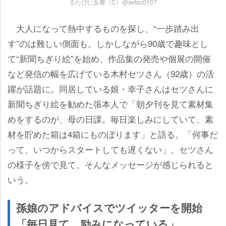
るたびに反響（C）@setsu0107
大人になって熱中するものを探し、“一歩踏み出
す”のは難しい側面も。しかしながら90歳で趣味とし
て“新聞ちぎり絵”を始め、作品集の発売や個展の開催
など発信の幅を広げている木村セツさん（92歳）の活
躍が話題に。同居している娘・幸子さんはセツさんに
新聞ちぎり絵を勧めた張本人で「朝夕刊を見て素材集
めをするのが、母の日課。毎日楽しみにしていて、素
材を貯めた箱は4箱にものぼります」と語る。「何事だ
って、いつからスタートしても遅くない」。セツさん
の様子を傍で見て、そんなメッセージが感じられると
いう。
孫娘のアドバイスでツイッターを開始
「毎日見て、励みになっている」