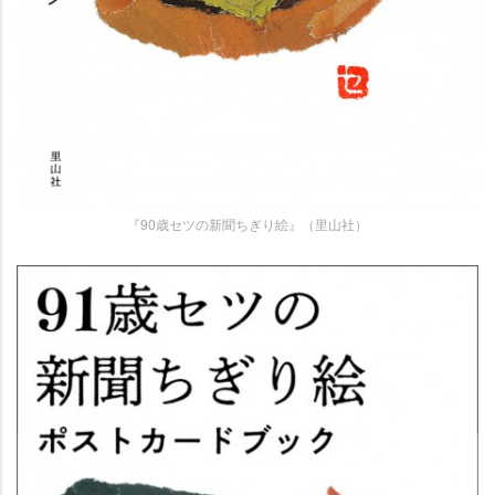
『90歳セツの新聞ちぎり絵』（里山社）