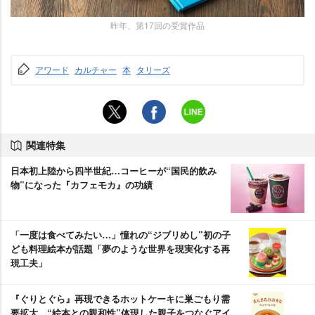
昨年、第17回の受賞作品
アワード
カルチャー
本
タリーズ
関連特集
日本初上陸から四半世紀…コーヒーが“国民的飲み
物”になった『カフェモカ』の功績
「一度は食べてみたい…」憧れの“ジブリめし”初の子
ども料理絵本が話題「夢のような世界を現実化する再
現工夫」
『ぐりとぐら』再現できるホットケーキに巣ごもり需
要拡大、“絵本との親和性”体現した親子をつなぐアイ