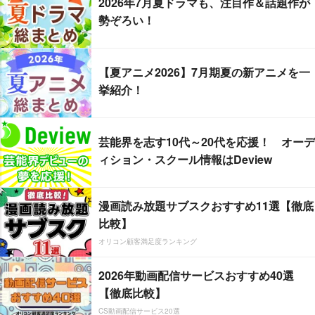
2026年7月夏ドラマも、注目作＆話題作が
勢ぞろい！
【夏アニメ2026】7月期夏の新アニメを一
挙紹介！
芸能界を志す10代～20代を応援！ オーデ
ィション・スクール情報はDeview
漫画読み放題サブスクおすすめ11選【徹底
比較】
オリコン顧客満足度ランキング
2026年動画配信サービスおすすめ40選
【徹底比較】
CS動画配信サービス20選