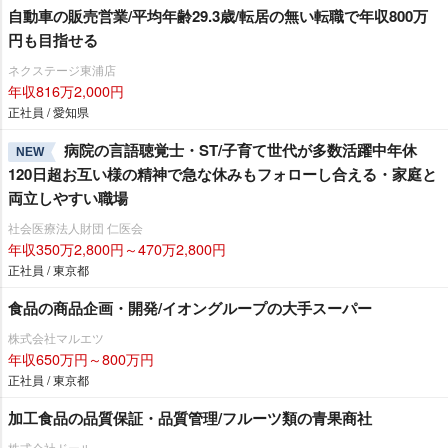
自動車の販売営業/平均年齢29.3歳/転居の無い転職で年収800万
円も目指せる
ネクステージ東浦店
年収816万2,000円
正社員 / 愛知県
病院の言語聴覚士・ST/子育て世代が多数活躍中年休
NEW
120日超お互い様の精神で急な休みもフォローし合える・家庭と
両立しやすい職場
社会医療法人財団 仁医会
年収350万2,800円～470万2,800円
正社員 / 東京都
食品の商品企画・開発/イオングループの大手スーパー
株式会社マルエツ
年収650万円～800万円
正社員 / 東京都
加工食品の品質保証・品質管理/フルーツ類の青果商社
株式会社ドール