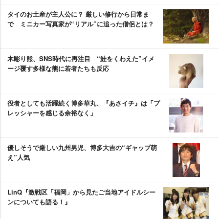
タイのお土産が主人公に？ 厳しい修行から日常ま
で ミニカー写真家が“リアル”に追った僧侶とは？
木彫り熊、SNS時代に再注目 “鮭をくわえた”イメ
ージ覆す多様な熊に若者たちも反応
役者としても活躍続く博多華丸、『あさイチ』は「プ
レッシャーを感じる余裕なく」
優しそうで厳しい九州男児、博多大吉の“ギャップ萌
え”人気
LinQ『激戦区「福岡」から見たご当地アイドルシー
ンについても語る！』