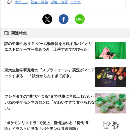
ポケモン
社会・科学
資格・教育
コラボ
関連特集
謎の中毒性あり？ ゲーム効果音を再現するバイオリ
ニストにゲーマー病みつき「上手すぎてびびった」
東大生物学研究者の『スプラトゥーン』実況がマニア
ックすぎる… 「訳分からんすぎて好き」
フシギダネの“蕾”や“つる”まで見事に再現…12万い
いねのポケモンマカロンに「かわいすぎて食べられな
い」
“ポケモンリストラ”で炎上、愛情溢れる『初代151
匹』イラストに見る「ポケモンは共通言語」