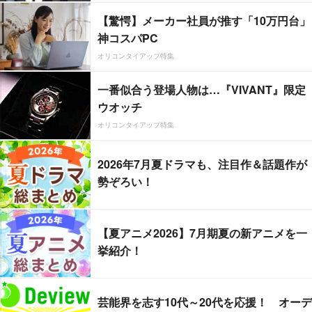
【驚愕】メーカー社員が推す「10万円台」
神コスパPC
オリコンタイアップ特集
一番似合う登場人物は…『VIVANT』限定
ウオッチ
オリコンタイアップ特集
2026年7月夏ドラマも、注目作＆話題作が
勢ぞろい！
【夏アニメ2026】7月期夏の新アニメを一
挙紹介！
芸能界を志す10代～20代を応援！ オーデ