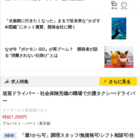
「水族館に行きたくなった」まるで近未来な“かざす
AI図鑑”にネット賞賛、開発会社に聞く
なぜ今『ポケモン GO』が再ブーム？ 開発者が語
る“消費されない仕掛け”とは
求人特集
さらに見る
送迎ドライバー・社会保険完備の職場で介護タクシー/ドライバ
ー
デイサービス東雲陽だまり
時給1,250円
アルバイト・パート / 東京都
「週1から可」調理スタッフ/無資格可/シフト相談可/住
NEW