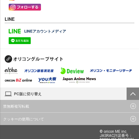
LINE
LINEアカウントメディア
PC版に切り替え
禁無断複写転載
クッキーの使用について
© oricon ME inc.
JASRAC許諾番号：