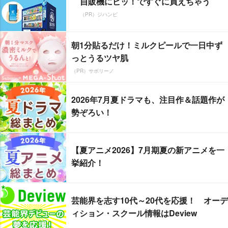
自販機にピッ！ですぐに買えちゃう
（PR）ジハンピ
朝1分貼るだけ！ミルクピールで一日中ず
っとうるツヤ肌
（PR）サボリーノ
2026年7月夏ドラマも、注目作＆話題作が
勢ぞろい！
【夏アニメ2026】7月期夏の新アニメを一
挙紹介！
芸能界を志す10代～20代を応援！ オーデ
ィション・スクール情報はDeview