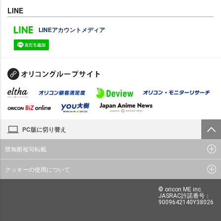
LINE
LINEアカウントメディア
PC版に切り替え
禁無断複写転載
クッキーの使用について
© oricon ME inc.
JASRAC許諾番号：
9009642140Y38026