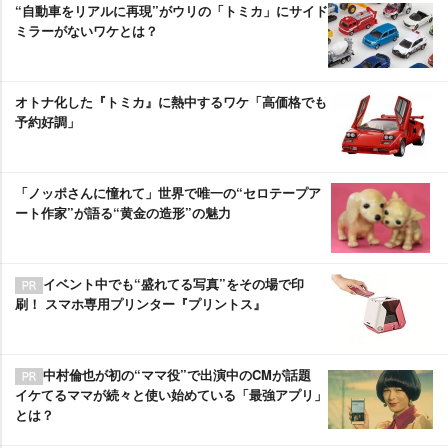
“自動車をリアルに再現”がウリの「トミカ」にサイド
ミラーがないワケとは？
オトナ化した『トミカ』に熱中するワケ「高価格でも
予約好調」
「ノッポさんに憧れて」世界で唯一の“セロテープア
ート作家”が語る“黄金の造形”の魅力
イベント中でも“盛れてる写真”をその場で印
刷！ スマホ専用プリンター『プリントス』
中村倫也が初の“ママ役”で出演中のCMが話題
イケてるママが続々と使い始めている「最強アプリ」
とは？