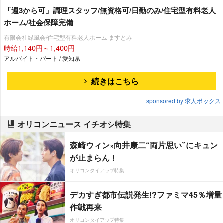
「週3から可」調理スタッフ/無資格可/日勤のみ/住宅型有料老人
ホーム/社会保障完備
有限会社緑風会/住宅型有料老人ホーム ますとみ
時給1,140円～1,400円
アルバイト・パート / 愛知県
続きはこちら
sponsored by 求人ボックス
オリコンニュース イチオシ特集
森崎ウィン×向井康二“両片思い”にキュン
が止まらん！
オリコンタイアップ特集
デカすぎ都市伝説発生!?ファミマ45％増量
作戦再来
オリコンタイアップ特集