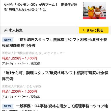
なぜ今『ポケモン GO』が再ブーム？ 開発者が語
る“消費されない仕掛け”とは
求人特集
さらに見る
「福祉調理スタッフ」無資格可/シフト相談可/看護小規
NEW
模多機能型居宅介護
医療法人社団横浜育明会/むさしのケアセンター
時給1,226円～1,400円
アルバイト・パート / 東京都
「週1から可」調理スタッフ/無資格可/シフト相談可/病院/社会保
障完備
医療法人有俊会/いまむら病院
時給1,200円～1,500円
アルバイト・パート / 愛知県
一般事務・OA事務/資格を活かして経理事務コツコツ地
NEW