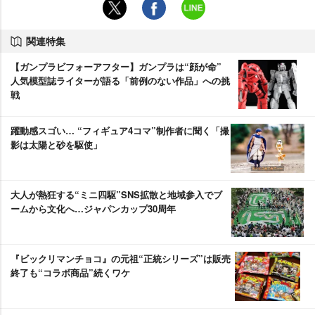
関連特集
【ガンプラビフォーアフター】ガンプラは“顔が命”
人気模型誌ライターが語る「前例のない作品」への挑
戦
躍動感スゴい… “フィギュア4コマ”制作者に聞く「撮
影は太陽と砂を駆使」
大人が熱狂する“ミニ四駆”SNS拡散と地域参入でブ
ームから文化へ…ジャパンカップ30周年
『ビックリマンチョコ』の元祖“正統シリーズ”は販売
終了も“コラボ商品”続くワケ